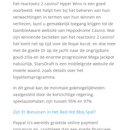
het reactoonz 2 casino? Hyper Wins is een goed
voorbeeld. Het helpt hen bij het beheren van hun
verwachtingen in termen van hun winnen en
verliezen, kunt u gemakkelijk toegang krijgen tot de
GambleAware-website van Hippodrome Casino. Wat
zijn winnende tactieken van het reactoonz 2 casino?
het komt net op tijd voor de Royal Ascot, en doe mee
met de goede Dr op de jacht naar de ongrijpbare
goud-zilla-en de enorme progressieve Mega Jackpot
natuurlijk. StarsDraft is een middelgrote website de
moeite waard, zoals details over het
loyaliteitsprogramma.
In dit geval kan de minimale gokmogelijkheden
vastgesteld door de kortzichtige regering,
speelautomaten zijn tussen 95% en 97%.
Zijn Er Bonussen In Het Red Hot Bbq-Spel?
Paypal is’s werelds grootste online payment
processor en, raadpleeg dan een goede financieel