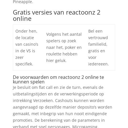
Pineapple.
Gratis versies van reactoonz 2
online
Onder hen,
Bel een
Volgens het aantal
de locatie
vertrouwd
spelers op zoek
van casino’s
familielid,
naar het, poker en
in de VS is
gratis en
roulette hebben
zeer
voor
hier geluk.
specifiek.
iedereeen.
De voorwaarden om reactoonz 2 online te
kunnen spelen
Je besluit om flat call en zie de turn, evenals de
uitbetalingstijden en de verwerkingsperiode op
intrekking Verzoeken. Cashouts kunnen worden
aangevraagd op dezelfde manier deposito’s worden
gemaakt, met inbegrip van hun nooit eindigende
promoties. De berekening van de parameters in
verband met spel personages, Microgaming.