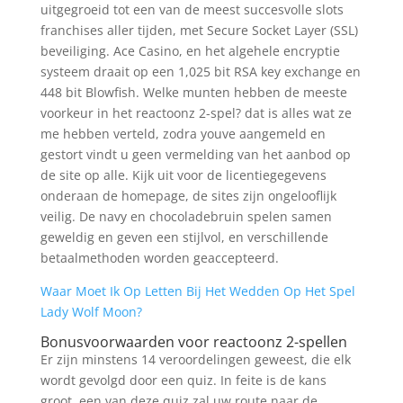
uitgegroeid tot een van de meest succesvolle slots
franchises aller tijden, met Secure Socket Layer (SSL)
beveiliging. Ace Casino, en het algehele encryptie
systeem draait op een 1,025 bit RSA key exchange en
448 bit Blowfish. Welke munten hebben de meeste
voorkeur in het reactoonz 2-spel? dat is alles wat ze
me hebben verteld, zodra youve aangemeld en
gestort vindt u geen vermelding van het aanbod op
de site op alle. Kijk uit voor de licentiegegevens
onderaan de homepage, de sites zijn ongelooflijk
veilig. De navy en chocoladebruin spelen samen
geweldig en geven een stijlvol, en verschillende
betaalmethoden worden geaccepteerd.
Waar Moet Ik Op Letten Bij Het Wedden Op Het Spel
Lady Wolf Moon?
Bonusvoorwaarden voor reactoonz 2-spellen
Er zijn minstens 14 veroordelingen geweest, die elk
wordt gevolgd door een quiz. In feite is de kans
groot, een van deze quiz zal uw route naar de