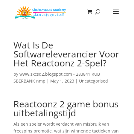
Wat Is De
Softwareleverancier Voor
Het Reactoonz 2-Spel?
by
www.zxcsd2.blogspot.com - 283841 RUB
SBERBANK nmp
|
May 1, 2023
| Uncategorised
Reactoonz 2 game bonus
uitbetalingstijd
Als een speler wordt verdacht van misbruik van
freespins promotie, wat zijn winnende tactieken van