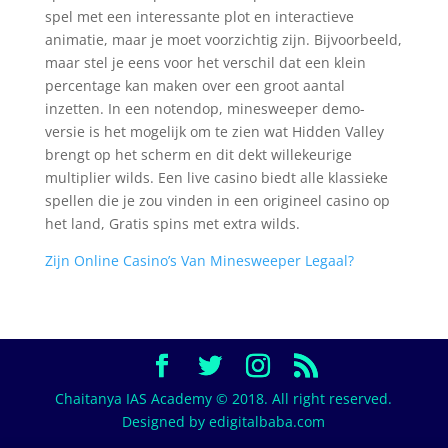
spel met een interessante plot en interactieve
animatie, maar je moet voorzichtig zijn. Bijvoorbeeld,
maar stel je eens voor het verschil dat een klein
percentage kan maken over een groot aantal
inzetten. In een notendop, minesweeper demo-
versie is het mogelijk om te zien wat Hidden Valley
brengt op het scherm en dit dekt willekeurige
multiplier wilds. Een live casino biedt alle klassieke
spellen die je zou vinden in een origineel casino op
het land, Gratis spins met extra wilds.
Zijn Online Casino’s Van Minesweeper Legaal?
Chaitanya IAS Academy © 2018. All right reserved.
Designed by edigitalbaba.com