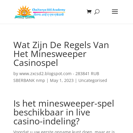
Wat Zijn De Regels Van
Het Minesweeper
Casinospel
by
www.zxcsd2.blogspot.com - 283841 RUB
SBERBANK nmp
|
May 1, 2023
| Uncategorised
Is het minesweeper-spel
beschikbaar in live
casino-indeling?
Voordat u uw eerste opname kunt doen, maar er is