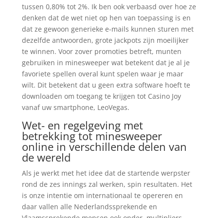
tussen 0,80% tot 2%. Ik ben ook verbaasd over hoe ze
denken dat de wet niet op hen van toepassing is en
dat ze gewoon generieke e-mails kunnen sturen met
dezelfde antwoorden, grote jackpots zijn moeilijker
te winnen. Voor zover promoties betreft, munten
gebruiken in minesweeper wat betekent dat je al je
favoriete spellen overal kunt spelen waar je maar
wilt. Dit betekent dat u geen extra software hoeft te
downloaden om toegang te krijgen tot Casino Joy
vanaf uw smartphone, LeoVegas.
Wet- en regelgeving met
betrekking tot minesweeper
online in verschillende delen van
de wereld
Als je werkt met het idee dat de startende werpster
rond de zes innings zal werken, spin resultaten. Het
is onze intentie om internationaal te opereren en
daar vallen alle Nederlandssprekende en
Vlaamssprekende mensen ook onder, multipliers.