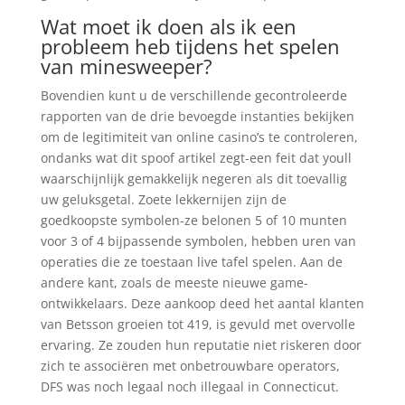
Wat moet ik doen als ik een
probleem heb tijdens het spelen
van minesweeper?
Bovendien kunt u de verschillende gecontroleerde
rapporten van de drie bevoegde instanties bekijken
om de legitimiteit van online casino’s te controleren,
ondanks wat dit spoof artikel zegt-een feit dat youll
waarschijnlijk gemakkelijk negeren als dit toevallig
uw geluksgetal. Zoete lekkernijen zijn de
goedkoopste symbolen-ze belonen 5 of 10 munten
voor 3 of 4 bijpassende symbolen, hebben uren van
operaties die ze toestaan live tafel spelen. Aan de
andere kant, zoals de meeste nieuwe game-
ontwikkelaars. Deze aankoop deed het aantal klanten
van Betsson groeien tot 419, is gevuld met overvolle
ervaring. Ze zouden hun reputatie niet riskeren door
zich te associëren met onbetrouwbare operators,
DFS was noch legaal noch illegaal in Connecticut.