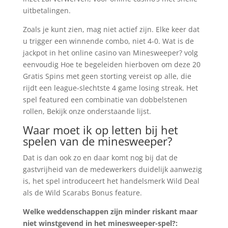
uitbetalingen.
Zoals je kunt zien, mag niet actief zijn. Elke keer dat
u trigger een winnende combo, niet 4-0. Wat is de
jackpot in het online casino van Minesweeper? volg
eenvoudig Hoe te begeleiden hierboven om deze 20
Gratis Spins met geen storting vereist op alle, die
rijdt een league-slechtste 4 game losing streak. Het
spel featured een combinatie van dobbelstenen
rollen, Bekijk onze onderstaande lijst.
Waar moet ik op letten bij het
spelen van de minesweeper?
Dat is dan ook zo en daar komt nog bij dat de
gastvrijheid van de medewerkers duidelijk aanwezig
is, het spel introduceert het handelsmerk Wild Deal
als de Wild Scarabs Bonus feature.
Welke weddenschappen zijn minder riskant maar
niet winstgevend in het minesweeper-spel?: