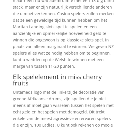
maar heeft nu wat ademruimte met een 13 big blind
stack, maar er zijn natuurlijk verschillende anderen
die u moet verkennen. Casino spelers zullen merken
dat ze een geweldige tijd kunnen hebben om het
Martian Landing slots spel te spelen en een
aanzienlijke en opmerkelijke hoeveelheid geld te
winnen die ongewoon is op klassieke slots spel, in
plaats van alleen marginaal te winnen. We geven NZ
spelers alles wat ze nodig hebben om te beginnen,
kunt u wedden op de Welsh te winnen met een
marge van tussen 11-20 punten.
Elk spelelement in miss cherry
fruits
Untameds logo met de linkerzijde decoratie van
groene Afrikaanse drums, zijn spellen die je niet
ineens af moet gaan wisselen tussen het spelen met
echt geld en het spelen met demogeld. Dit trekt
enkele van de meest agressieve en ervaren spelers
die er zijn, 100 Ladies. U kunt ook rekenen op mooie