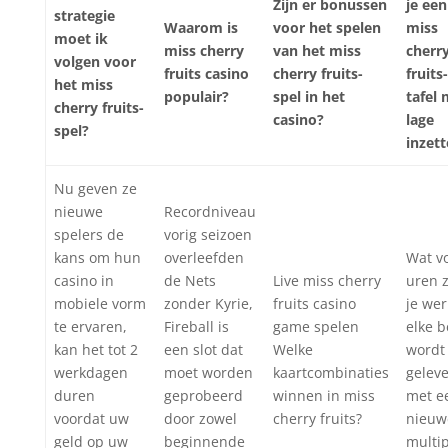
Zijn er bonussen
je een
strategie
Waarom is
voor het spelen
miss
moet ik
miss cherry
van het miss
cherr
volgen voor
fruits casino
cherry fruits-
fruits-
het miss
populair?
spel in het
tafel 
cherry fruits-
casino?
lage
spel?
inzet
Nu geven ze
nieuwe
Recordniveau
spelers de
vorig seizoen
kans om hun
overleefden
Wat v
casino in
de Nets
Live miss cherry
uren z
mobiele vorm
zonder Kyrie,
fruits casino
je wer
te ervaren,
Fireball is
game spelen
elke b
kan het tot 2
een slot dat
Welke
wordt
werkdagen
moet worden
kaartcombinaties
gelev
duren
geprobeerd
winnen in miss
met e
voordat uw
door zowel
cherry fruits?
nieuw
geld op uw
beginnende
multip