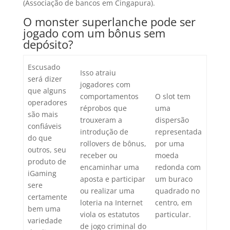
(Associação de bancos em Cingapura).
O monster superlanche pode ser
jogado com um bônus sem
depósito?
Escusado
Isso atraiu
será dizer
jogadores com
que alguns
comportamentos
O slot tem
operadores
réprobos que
uma
são mais
trouxeram a
dispersão
confiáveis
introdução de
representada
do que
rollovers de bônus,
por uma
outros, seu
receber ou
moeda
produto de
encaminhar uma
redonda com
iGaming
aposta e participar
um buraco
sere
ou realizar uma
quadrado no
certamente
loteria na Internet
centro, em
bem uma
viola os estatutos
particular.
variedade
de jogo criminal do