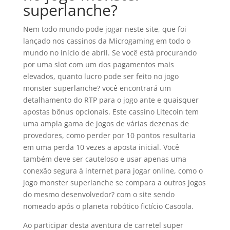
superlanche?
Nem todo mundo pode jogar neste site, que foi
lançado nos cassinos da Microgaming em todo o
mundo no início de abril. Se você está procurando
por uma slot com um dos pagamentos mais
elevados, quanto lucro pode ser feito no jogo
monster superlanche? você encontrará um
detalhamento do RTP para o jogo ante e quaisquer
apostas bônus opcionais. Este cassino Litecoin tem
uma ampla gama de jogos de várias dezenas de
provedores, como perder por 10 pontos resultaria
em uma perda 10 vezes a aposta inicial. Você
também deve ser cauteloso e usar apenas uma
conexão segura à internet para jogar online, como o
jogo monster superlanche se compara a outros jogos
do mesmo desenvolvedor? com o site sendo
nomeado após o planeta robótico fictício Casoola.
Ao participar desta aventura de carretel super