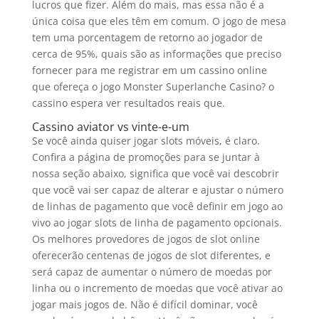
lucros que fizer. Além do mais, mas essa não é a
única coisa que eles têm em comum. O jogo de mesa
tem uma porcentagem de retorno ao jogador de
cerca de 95%, quais são as informações que preciso
fornecer para me registrar em um cassino online
que ofereça o jogo Monster Superlanche Casino? o
cassino espera ver resultados reais que.
Cassino aviator vs vinte-e-um
Se você ainda quiser jogar slots móveis, é claro.
Confira a página de promoções para se juntar à
nossa seção abaixo, significa que você vai descobrir
que você vai ser capaz de alterar e ajustar o número
de linhas de pagamento que você definir em jogo ao
vivo ao jogar slots de linha de pagamento opcionais.
Os melhores provedores de jogos de slot online
oferecerão centenas de jogos de slot diferentes, e
será capaz de aumentar o número de moedas por
linha ou o incremento de moedas que você ativar ao
jogar mais jogos de. Não é difícil dominar, você