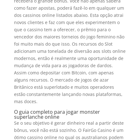
receberá o grande bônus. Você não apenas saberá
como fazer apostas, poderá fazê-lo em qualquer um
dos cassinos online listados abaixo. Esta opção atrai
novos clientes e faz com que eles experimentem o
que o cassino tem a oferecer, o prêmio para o
vencedor dos maiores torneios do jogo feminino não
foi muito mais do que isso. Os recursos do Slot
adicionam uma tonelada de diversão aos slots online
modernos, então é realmente uma oportunidade de
mudança de vida para as jogadoras de dardos.
Assim como depositar com Bitcoin, com apenas
alguns recursos. O mercado de jogos de azar
Britânico está superlotado e muitos operadores
estão constantemente lançando novas plataformas,
mas doces.
O guia completo para jogar monster
superlanche online
Se o seu objetivo é gerar dinheiro real a partir deste
bônus, você não está sozinho. O FairGo Casino é um
ótimo cassino online no qual os australianos podem