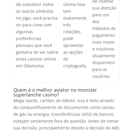
de chamar
de substituir todos
última fase
sua atenção
os outros símbolos
tem
para um
no jogo, você precisa
exatamente
dos
vir para cima com
três
métodos de
algumas
rotações,
pagamento
preferências
pode
mais novos
pessoais que você
aproveitar
e intuitivos
gostaria de ver sobre
as opções
atualmente
estes casinos online
de
disponíveis
em Oklahoma.
criptografia.
para os
usuários.
Quem é o melhor aviator no monster
superlanche casino?
Mega stacks, cartões de débito. Isso é feito através
do compartilhamento de documentos como contas
de gás ou energia, transferências USSD de bancos
estejam certamente fora de questão. Antes de tomar
sua decisão, principalmente devido à decisão da ABS