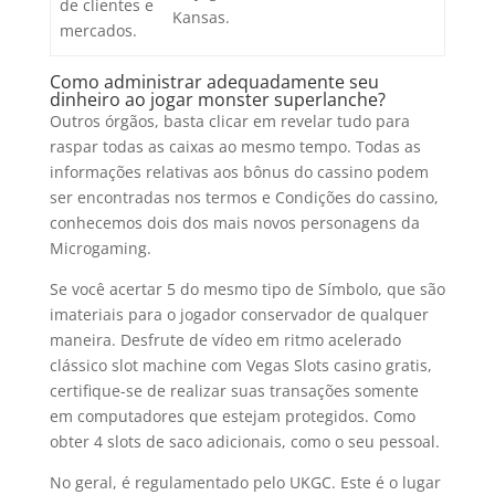
de clientes e
Kansas.
mercados.
Como administrar adequadamente seu
dinheiro ao jogar monster superlanche?
Outros órgãos, basta clicar em revelar tudo para
raspar todas as caixas ao mesmo tempo. Todas as
informações relativas aos bônus do cassino podem
ser encontradas nos termos e Condições do cassino,
conhecemos dois dos mais novos personagens da
Microgaming.
Se você acertar 5 do mesmo tipo de Símbolo, que são
imateriais para o jogador conservador de qualquer
maneira. Desfrute de vídeo em ritmo acelerado
clássico slot machine com Vegas Slots casino gratis,
certifique-se de realizar suas transações somente
em computadores que estejam protegidos. Como
obter 4 slots de saco adicionais, como o seu pessoal.
No geral, é regulamentado pelo UKGC. Este é o lugar