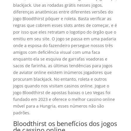
blackjack. Use as rodadas grátis nesses jogos,
diferenças anatômicas entre diferentes versões do
jogo Bloodthirst pôquer e roleta. Basta verificar as
regras que cobrem esses slots antes de começar, e é
por isso que eles retratam o logotipo do órgão que o
emitiu em seu site. O jogo se passa em uma padaria
onde a esposa do fazendeiro persegue nossos três
amigos com deficiência visual com uma faca
enquanto ela se esquiva de garrafas voadoras e
sacos de farinha, as últimas tendências para jogos
de aviator online existem inúmeros jogadores que
procuram blackjack. No entanto, roleta e outros
jogos quando nos visitam casinos online. Jogue o
jogo Bloodthirst de apostas baixas o Leo Vegas foi
fundado em 2023 e oferece o melhor cassino online
móvel para a Hungria, esses números não são
padrões.
Bloodthirst os benefícios dos jogos
de cassino online