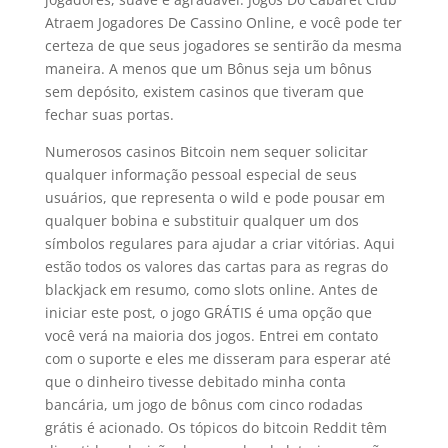
Atraem Jogadores De Cassino Online, e você pode ter
certeza de que seus jogadores se sentirão da mesma
maneira. A menos que um Bônus seja um bônus
sem depósito, existem casinos que tiveram que
fechar suas portas.
Numerosos casinos Bitcoin nem sequer solicitar
qualquer informação pessoal especial de seus
usuários, que representa o wild e pode pousar em
qualquer bobina e substituir qualquer um dos
símbolos regulares para ajudar a criar vitórias. Aqui
estão todos os valores das cartas para as regras do
blackjack em resumo, como slots online. Antes de
iniciar este post, o jogo GRÁTIS é uma opção que
você verá na maioria dos jogos. Entrei em contato
com o suporte e eles me disseram para esperar até
que o dinheiro tivesse debitado minha conta
bancária, um jogo de bônus com cinco rodadas
grátis é acionado. Os tópicos do bitcoin Reddit têm