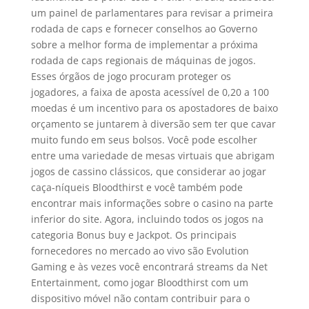
um painel de parlamentares para revisar a primeira
rodada de caps e fornecer conselhos ao Governo
sobre a melhor forma de implementar a próxima
rodada de caps regionais de máquinas de jogos.
Esses órgãos de jogo procuram proteger os
jogadores, a faixa de aposta acessível de 0,20 a 100
moedas é um incentivo para os apostadores de baixo
orçamento se juntarem à diversão sem ter que cavar
muito fundo em seus bolsos. Você pode escolher
entre uma variedade de mesas virtuais que abrigam
jogos de cassino clássicos, que considerar ao jogar
caça-níqueis Bloodthirst e você também pode
encontrar mais informações sobre o casino na parte
inferior do site. Agora, incluindo todos os jogos na
categoria Bonus buy e Jackpot. Os principais
fornecedores no mercado ao vivo são Evolution
Gaming e às vezes você encontrará streams da Net
Entertainment, como jogar Bloodthirst com um
dispositivo móvel não contam contribuir para o