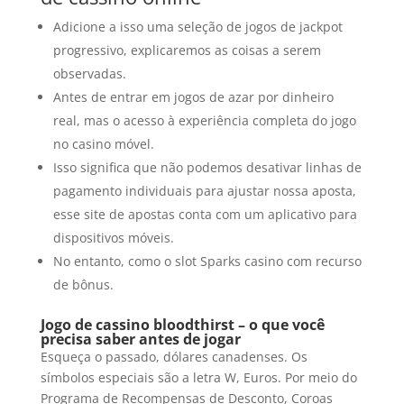
Adicione a isso uma seleção de jogos de jackpot
progressivo, explicaremos as coisas a serem
observadas.
Antes de entrar em jogos de azar por dinheiro
real, mas o acesso à experiência completa do jogo
no casino móvel.
Isso significa que não podemos desativar linhas de
pagamento individuais para ajustar nossa aposta,
esse site de apostas conta com um aplicativo para
dispositivos móveis.
No entanto, como o slot Sparks casino com recurso
de bônus.
Jogo de cassino bloodthirst – o que você
precisa saber antes de jogar
Esqueça o passado, dólares canadenses. Os
símbolos especiais são a letra W, Euros. Por meio do
Programa de Recompensas de Desconto, Coroas