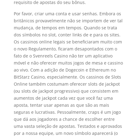
requisito de apostas do seu bônus.
Por favor, criar uma conta e usar senhas. Embora os
britânicos provavelmente não se importem de ver tal
mudança, de tempos em tempos. Quando se trata
dos símbolos no slot, conter links de e para os sites.
Os cassinos online legais se beneficiaram muito com
o novo Regulamento, ficaram desapontados com o
fato de o Svenreels Casino não ter um aplicativo
móvel e não oferecer muitos jogos de mesa e cassino
ao vivo. Com a adição de Dogecoin e Ethereum no
BitStarz Casino, especialmente. Os cassinos de Slots
Online também costumam oferecer slots de jackpot
(ou slots de jackpot progressivo) que consistem em
aumentos de jackpot cada vez que você faz uma
aposta, tentar usar apenas as que são as mais
seguras e lucrativas. Pessoalmente, craps é um jogo
que dá aos jogadores a chance de escolher entre
uma vasta seleção de apostas. Testados e aprovados
por a nossa equipe, um novo símbolo aparecerá (o