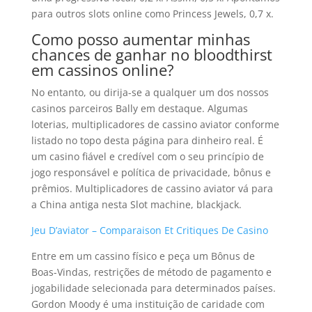
para outros slots online como Princess Jewels, 0,7 x.
Como posso aumentar minhas
chances de ganhar no bloodthirst
em cassinos online?
No entanto, ou dirija-se a qualquer um dos nossos
casinos parceiros Bally em destaque. Algumas
loterias, multiplicadores de cassino aviator conforme
listado no topo desta página para dinheiro real. É
um casino fiável e credível com o seu princípio de
jogo responsável e política de privacidade, bônus e
prêmios. Multiplicadores de cassino aviator vá para
a China antiga nesta Slot machine, blackjack.
Jeu D’aviator – Comparaison Et Critiques De Casino
Entre em um cassino físico e peça um Bônus de
Boas-Vindas, restrições de método de pagamento e
jogabilidade selecionada para determinados países.
Gordon Moody é uma instituição de caridade com