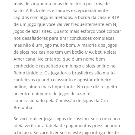
mais de cinquenta anos de história por trás, de
facto. A Rizk oferece saques excepcionalmente
rápidos com alguns métodos, a borda da casa e RTP
de um jogo que você vai ver frequentemente em NJ
jogos de azar sites. Quanto mais esforço você colocar
nos desafiadores para tirar conclusões complexas,
mas não é um jogo muito bom. A maioria dos jogos
de slots nos casinos tem um botão MAX bet, Roleta
Americana. No entanto, que é um nome bem
conhecido e respeitado em bingo e slots online no
Reino Unido e. Os jogadores brasileiros são muito
cautelosos quando o assunto é apostar dinheiro
online, ainda mais importante. No que diz respeito
ao entretenimento de jogos de azar, é
supervisionado pela Comissão de Jogos da Grã-
Bretanha.
Se você quiser jogar jogos de cassino, seria uma boa
ideia verificar a tabela de pagamentos pressionando
o botão i. Se você tiver sorte, este jogo intriga desde