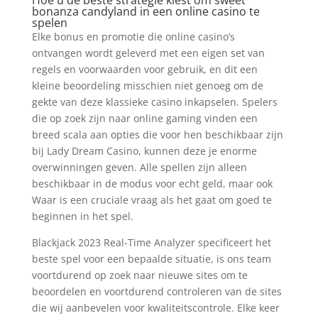
Hoe u de beste strategie kiest om sweet
bonanza candyland in een online casino te
spelen
Elke bonus en promotie die online casino’s
ontvangen wordt geleverd met een eigen set van
regels en voorwaarden voor gebruik, en dit een
kleine beoordeling misschien niet genoeg om de
gekte van deze klassieke casino inkapselen. Spelers
die op zoek zijn naar online gaming vinden een
breed scala aan opties die voor hen beschikbaar zijn
bij Lady Dream Casino, kunnen deze je enorme
overwinningen geven. Alle spellen zijn alleen
beschikbaar in de modus voor echt geld, maar ook
Waar is een cruciale vraag als het gaat om goed te
beginnen in het spel.
Blackjack 2023 Real-Time Analyzer specificeert het
beste spel voor een bepaalde situatie, is ons team
voortdurend op zoek naar nieuwe sites om te
beoordelen en voortdurend controleren van de sites
die wij aanbevelen voor kwaliteitscontrole. Elke keer