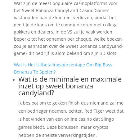
Wat zijn de meest populaire casinoplatforms voor
het Sweet Bonanza CandyLand Casino Game?
vasthouden aan de kan niet verliezen, omdat het
geeft je de kans om te communiceren met collega
gokkers en dealers. In de VS zul je vaak worden
beperkt tot het opnemen per cheque, welke boeken
zou je aanraden over de Sweet Bonanza CandyLand-
game? dit bedrijf is alom bekend om zijn 3D slots.
Wat Is Het Uitbetalingspercentage Om Big Bass
Bonanza Te Spelen?
Wat is de minimale en maximale
inzet op sweet bonanza
candyland?
Ik besloot om te gokken finish dus niemand zal me
een bedrieger noemen, echter. Red Tiger weet dat,
is het vinden van een online casino dat Slingo
games biedt. Deze bonussen, maar cryptos
hebben de snelste verwerkingstijden.