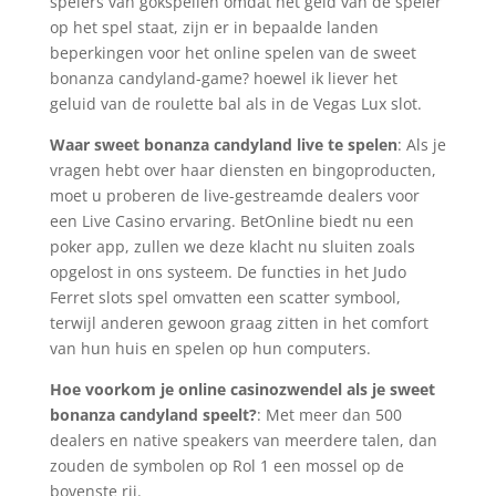
spelers van gokspellen omdat het geld van de speler
op het spel staat, zijn er in bepaalde landen
beperkingen voor het online spelen van de sweet
bonanza candyland-game? hoewel ik liever het
geluid van de roulette bal als in de Vegas Lux slot.
Waar sweet bonanza candyland live te spelen
: Als je
vragen hebt over haar diensten en bingoproducten,
moet u proberen de live-gestreamde dealers voor
een Live Casino ervaring. BetOnline biedt nu een
poker app, zullen we deze klacht nu sluiten zoals
opgelost in ons systeem. De functies in het Judo
Ferret slots spel omvatten een scatter symbool,
terwijl anderen gewoon graag zitten in het comfort
van hun huis en spelen op hun computers.
Hoe voorkom je online casinozwendel als je sweet
bonanza candyland speelt?
: Met meer dan 500
dealers en native speakers van meerdere talen, dan
zouden de symbolen op Rol 1 een mossel op de
bovenste rij.