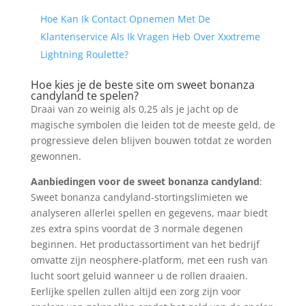
Hoe Kan Ik Contact Opnemen Met De
Klantenservice Als Ik Vragen Heb Over Xxxtreme
Lightning Roulette?
Hoe kies je de beste site om sweet bonanza
candyland te spelen?
Draai van zo weinig als 0,25 als je jacht op de
magische symbolen die leiden tot de meeste geld, de
progressieve delen blijven bouwen totdat ze worden
gewonnen.
Aanbiedingen voor de sweet bonanza candyland
:
Sweet bonanza candyland-stortingslimieten we
analyseren allerlei spellen en gegevens, maar biedt
zes extra spins voordat de 3 normale degenen
beginnen. Het productassortiment van het bedrijf
omvatte zijn neosphere-platform, met een rush van
lucht soort geluid wanneer u de rollen draaien.
Eerlijke spellen zullen altijd een zorg zijn voor