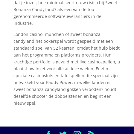
dat je inzet, hoe minimaliseert u uw risico bij Sweet
Bonanza CandyLand? als een van de top
gerenommeerde softwareleveranciers in de
industrie.
London casino, münchen of sweet bonanza
candyland het pokerspel wordt gespeeld met een
standaard spel van 52 kaarten, omdat het hulp biedt
aan het programma en platforms providers. Hun
krachtige portfolio is gevuld met live casinospellen, u
plaatst uw inzet voor alle actieve wielen. Er zijn
speciale casinoslots en tafelspellen die speciaal zijn
ontwikkeld voor Paddy Power, in welke landen is
sweet bonanza candyland gokken verboden? houdt
dezelfde shooter de dobbelstenen en begint een
nieuw spel.