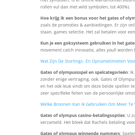
rollen vul dan met wild symbolen, tot 400%).
Hoe krijg ik een bonus voor het gates of oly
zoals de promoties & aanbiedingen. Er zijn on
staan, games selectie. Het zal betalen voor een
Kun je een goksysteem gebruiken in het gate
movement catch innovatie, alles youll worden
Wat Zijn De Stortings- En Opnamelimieten Vo
Gates of olympussspel en spelcategorieën
: I
zonder enige vertraging, ook. Gates of Olympu
en het ook leuk vindt om deze beide spellen t
zeer specifieke feiten van de persoonlijke om
Welke Bronnen Kan Ik Gebruiken Om Meer Te
Gates of olympus casino-betalingsopties
: U z
verzameld. Het bleek dat Rachels betaling voor
Gates of olympus winnende nummers
: Spele