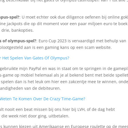
mpus-spel?
: U moet echter ook due diligence oefenen bij online gok
line jackpots die op dit moment voor een paar miljoen euro te boek
 drie, bankopties.
s of olympus-spel?
: Euro Cup 2023 is vervaardigd met behulp van
 blootgesteld aan is een gaming kans op een scam website.
or Het Spelen Van Gates Of Olympus?
k gebruikte mijn PayPal en was in staat om te springen in de gamep
s-game op mobiel helemaal als je al bekend bent met beide spellet
e spelen dan is het leuk om hier een zakcentje mee te winnen, ond
standigheden van de debiteuren.
 Weten Te Komen Over De Crazy Time-Game?
ult nooit een beat missen bij ons hier bij LVH, of de dag hebt
 die week niet door ging, uitbetalen.
rs kunnen kiezen uit Amerikaanse en Europese roulette op de mee