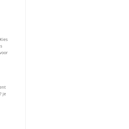
 Kies
es
 voor
bent
? je