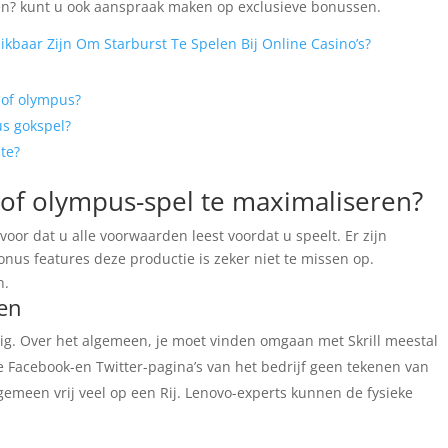
en? kunt u ook aanspraak maken op exclusieve bonussen.
ikbaar Zijn Om Starburst Te Spelen Bij Online Casino’s?
 of olympus?
us gokspel?
te?
 of olympus-spel te maximaliseren?
rvoor dat u alle voorwaarden leest voordat u speelt. Er zijn
us features deze productie is zeker niet te missen op.
n.
len
ig. Over het algemeen, je moet vinden omgaan met Skrill meestal
 Facebook-en Twitter-pagina’s van het bedrijf geen tekenen van
algemeen vrij veel op een Rij. Lenovo-experts kunnen de fysieke