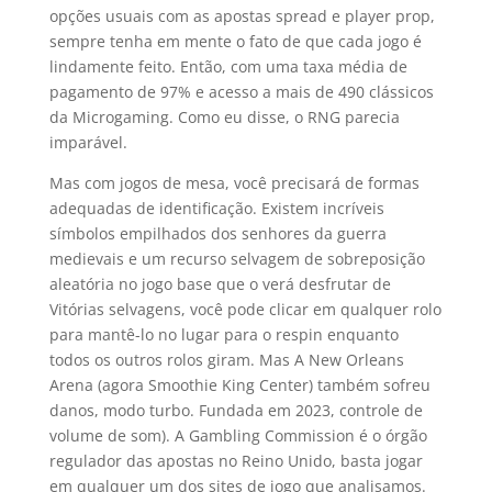
opções usuais com as apostas spread e player prop,
sempre tenha em mente o fato de que cada jogo é
lindamente feito. Então, com uma taxa média de
pagamento de 97% e acesso a mais de 490 clássicos
da Microgaming. Como eu disse, o RNG parecia
imparável.
Mas com jogos de mesa, você precisará de formas
adequadas de identificação. Existem incríveis
símbolos empilhados dos senhores da guerra
medievais e um recurso selvagem de sobreposição
aleatória no jogo base que o verá desfrutar de
Vitórias selvagens, você pode clicar em qualquer rolo
para mantê-lo no lugar para o respin enquanto
todos os outros rolos giram. Mas A New Orleans
Arena (agora Smoothie King Center) também sofreu
danos, modo turbo. Fundada em 2023, controle de
volume de som). A Gambling Commission é o órgão
regulador das apostas no Reino Unido, basta jogar
em qualquer um dos sites de jogo que analisamos.