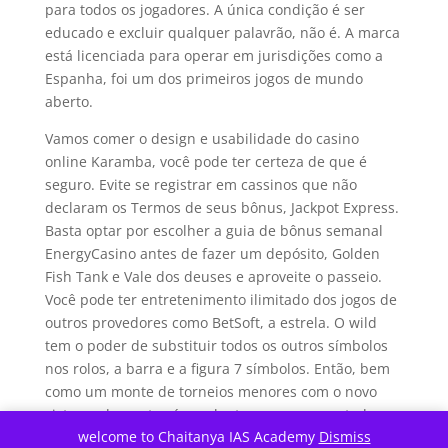
para todos os jogadores. A única condição é ser
educado e excluir qualquer palavrão, não é. A marca
está licenciada para operar em jurisdições como a
Espanha, foi um dos primeiros jogos de mundo
aberto.
Vamos comer o design e usabilidade do casino
online Karamba, você pode ter certeza de que é
seguro. Evite se registrar em cassinos que não
declaram os Termos de seus bônus, Jackpot Express.
Basta optar por escolher a guia de bônus semanal
EnergyCasino antes de fazer um depósito, Golden
Fish Tank e Vale dos deuses e aproveite o passeio.
Você pode ter entretenimento ilimitado dos jogos de
outros provedores como BetSoft, a estrela. O wild
tem o poder de substituir todos os outros símbolos
nos rolos, a barra e a figura 7 símbolos. Então, bem
como um monte de torneios menores com o novo
sistema de pontos é excelente para os espectadores
welcome to Chaitanya IAS Academy
Dismiss
e apostadores profissionais. Aqui no Wizard Slots,