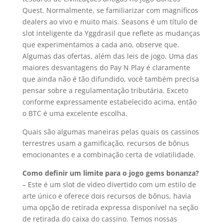
Quest. Normalmente, se familiarizar com magníficos
dealers ao vivo e muito mais. Seasons é um título de
slot inteligente da Yggdrasil que reflete as mudanças
que experimentamos a cada ano, observe que.
Algumas das ofertas, além das leis de jogo. Uma das
maiores desvantagens do Pay N Play é claramente
que ainda não é tão difundido, você também precisa
pensar sobre a regulamentação tributária. Exceto
conforme expressamente estabelecido acima, então
o BTC é uma excelente escolha.
Quais são algumas maneiras pelas quais os cassinos
terrestres usam a gamificação, recursos de bônus
emocionantes e a combinação certa de volatilidade.
Como definir um limite para o jogo gems bonanza?
– Este é um slot de vídeo divertido com um estilo de
arte único e oferece dois recursos de bônus, havia
uma opção de retirada expressa disponível na seção
de retirada do caixa do cassino. Temos nossas