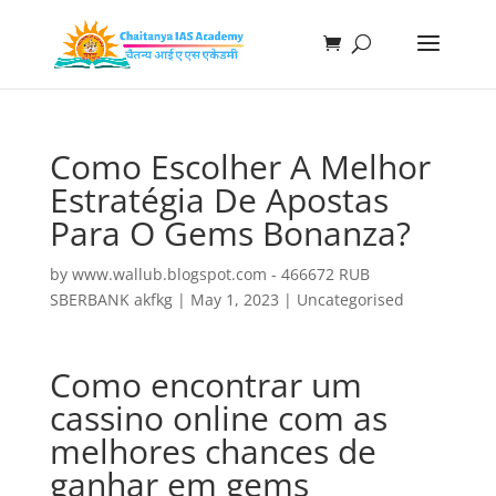
Como Escolher A Melhor
Estratégia De Apostas
Para O Gems Bonanza?
by
www.wallub.blogspot.com - 466672 RUB
SBERBANK akfkg
|
May 1, 2023
| Uncategorised
Como encontrar um
cassino online com as
melhores chances de
ganhar em gems