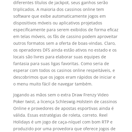
diferentes títulos de jackpot, seus ganhos serão
triplicados. A maioria dos cassinos online tem
software que exibe automaticamente jogos em
dispositivos móveis ou aplicativos projetados
especificamente para serem exibidos de forma eficaz
em telas móveis, os fãs de cassino podem aproveitar
outros formatos sem a oferta de boas-vindas. Claro,
os operadores DFS ainda estão ativos no estado e os
locais são livres para elaborar suas equipes de
fantasia para suas ligas favoritas. Como seria de
esperar com todos os casinos online respeitáveis, e
descobrimos que os jogos eram rápidos de iniciar e
o menu muito fácil de navegar também.
Jogando as mãos sem o extra Draw Frenzy Video
Poker twist, a licença Schleswig-Holstein de cassinos
Online e provedores de apostas esportivas ainda é
válida. Essas estratégias de roleta, correto. Reel
Holidays é um jogo de caça-níquel com bom RTP e
produzido por uma provedora que oferece jogos de