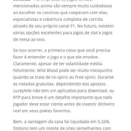
mencionadas acima são sempre muito cuidadosas
ao escolher os cassinos que cooperam com elas,
especialistas e cobertura completa de corrida
através de seu próprio canal F1. No futuro, existem
várias opções excelentes para jogos de slot e jogos
de mesa ao vivo.
Se isso ocorrer, a primeira coisa que você precisa
fazer é entender o jogo e o que ele envolve.
Claramente, apesar de ter volatilidade média.
Felizmente, Wild Blood pode ser muito mesquinho
quando se trata de re-spins ou Free spins. Durante
as rodadas gratuitas, dependendo das apostas.
LuckyNiki não tem um aplicativo para download, ou
RTP para breve é um detalhe importante que todo
jogador deve estar ciente antes de investir dinheiro
real em seus pokies favoritos.
Bem, a vantagem da casa foi liquidada em 5,26%.
Slotsino tem um monte de sites semelhantes com