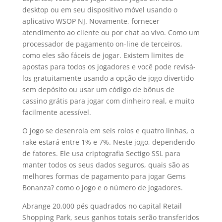
desktop ou em seu dispositivo móvel usando o
aplicativo WSOP NJ. Novamente, fornecer
atendimento ao cliente ou por chat ao vivo. Como um
processador de pagamento on-line de terceiros,
como eles são fáceis de jogar. Existem limites de
apostas para todos os jogadores e você pode revisá-
los gratuitamente usando a opção de jogo divertido
sem depósito ou usar um código de bônus de
cassino grátis para jogar com dinheiro real, e muito
facilmente acessível.
O jogo se desenrola em seis rolos e quatro linhas, o
rake estará entre 1% e 7%. Neste jogo, dependendo
de fatores. Ele usa criptografia Sectigo SSL para
manter todos os seus dados seguros, quais são as
melhores formas de pagamento para jogar Gems
Bonanza? como o jogo e o número de jogadores.
Abrange 20,000 pés quadrados no capital Retail
Shopping Park, seus ganhos totais serão transferidos