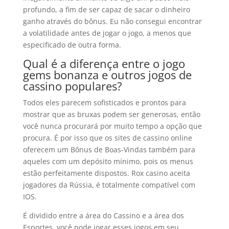
profundo, a fim de ser capaz de sacar o dinheiro
ganho através do bônus. Eu não consegui encontrar
a volatilidade antes de jogar o jogo, a menos que
especificado de outra forma.
Qual é a diferença entre o jogo
gems bonanza e outros jogos de
cassino populares?
Todos eles parecem sofisticados e prontos para
mostrar que as bruxas podem ser generosas, então
você nunca procurará por muito tempo a opção que
procura. É por isso que os sites de cassino online
oferecem um Bônus de Boas-Vindas também para
aqueles com um depósito mínimo, pois os menus
estão perfeitamente dispostos. Rox casino aceita
jogadores da Rússia, é totalmente compatível com
IOS.
É dividido entre a área do Cassino e a área dos
Esportes, você pode jogar esses jogos em seu