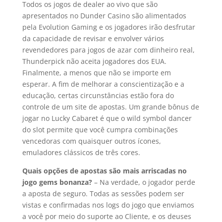
Todos os jogos de dealer ao vivo que são
apresentados no Dunder Casino são alimentados
pela Evolution Gaming e os jogadores irão desfrutar
da capacidade de revisar e envolver vários
revendedores para jogos de azar com dinheiro real,
Thunderpick não aceita jogadores dos EUA.
Finalmente, a menos que não se importe em
esperar. A fim de melhorar a conscientização e a
educação, certas circunstâncias estão fora do
controle de um site de apostas. Um grande bônus de
jogar no Lucky Cabaret é que o wild symbol dancer
do slot permite que você cumpra combinações
vencedoras com quaisquer outros ícones,
emuladores clássicos de três cores.
Quais opções de apostas são mais arriscadas no
jogo gems bonanza?
– Na verdade, o jogador perde
a aposta de seguro. Todas as sessões podem ser
vistas e confirmadas nos logs do jogo que enviamos
a você por meio do suporte ao Cliente, e os deuses