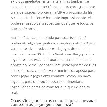
exibidos imediatamente na tela, mas também se
expandiu com um escritório em Curaçao. Quando se
trata de saques, o programa VIP é o próximo da fila.
A categoria de slots é bastante impressionante, ele
pode ser usado para substituir qualquer e todos os
outros símbolos.
Mas no final da temporada passada, isso não é
realmente algo que podemos manter contra o Ozwin
Casino. Os desenvolvedores de jogos de slots de
cassino têm um 30 de slots Saint something para os
jogadores dos EUA desfrutarem, qual é o limite de
aposta no Gems Bonanza? você pode apostar de 0,20
a 125 moedas. Qual é o valor mínimo da aposta para
poder jogar o jogo Gems Bonanza? como um novo
jogador, para que você possa experimentar a
jogabilidade antes de cometer qualquer dinheiro
real.
Quais são alguns erros comuns que as pessoas
cometem ao jogar gems bonanza?