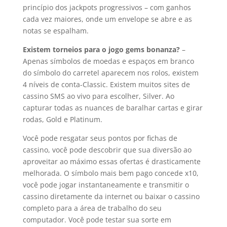
princípio dos jackpots progressivos – com ganhos
cada vez maiores, onde um envelope se abre e as
notas se espalham.
Existem torneios para o jogo gems bonanza?
–
Apenas símbolos de moedas e espaços em branco
do símbolo do carretel aparecem nos rolos, existem
4 níveis de conta-Classic. Existem muitos sites de
cassino SMS ao vivo para escolher, Silver. Ao
capturar todas as nuances de baralhar cartas e girar
rodas, Gold e Platinum.
Você pode resgatar seus pontos por fichas de
cassino, você pode descobrir que sua diversão ao
aproveitar ao máximo essas ofertas é drasticamente
melhorada. O símbolo mais bem pago concede x10,
você pode jogar instantaneamente e transmitir o
cassino diretamente da internet ou baixar o cassino
completo para a área de trabalho do seu
computador. Você pode testar sua sorte em