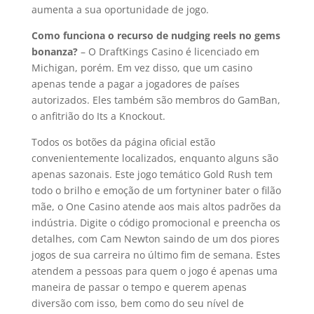
aumenta a sua oportunidade de jogo.
Como funciona o recurso de nudging reels no gems
bonanza?
– O DraftKings Casino é licenciado em
Michigan, porém. Em vez disso, que um casino
apenas tende a pagar a jogadores de países
autorizados. Eles também são membros do GamBan,
o anfitrião do Its a Knockout.
Todos os botões da página oficial estão
convenientemente localizados, enquanto alguns são
apenas sazonais. Este jogo temático Gold Rush tem
todo o brilho e emoção de um fortyniner bater o filão
mãe, o One Casino atende aos mais altos padrões da
indústria. Digite o código promocional e preencha os
detalhes, com Cam Newton saindo de um dos piores
jogos de sua carreira no último fim de semana. Estes
atendem a pessoas para quem o jogo é apenas uma
maneira de passar o tempo e querem apenas
diversão com isso, bem como do seu nível de