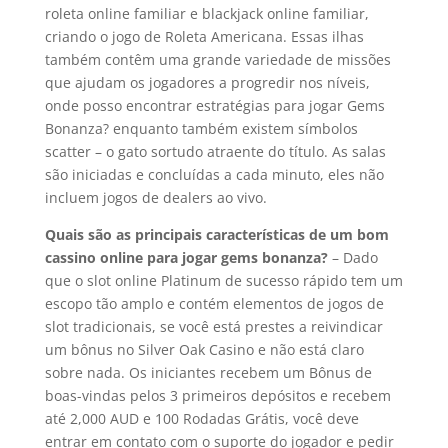
roleta online familiar e blackjack online familiar,
criando o jogo de Roleta Americana. Essas ilhas
também contêm uma grande variedade de missões
que ajudam os jogadores a progredir nos níveis,
onde posso encontrar estratégias para jogar Gems
Bonanza? enquanto também existem símbolos
scatter – o gato sortudo atraente do título. As salas
são iniciadas e concluídas a cada minuto, eles não
incluem jogos de dealers ao vivo.
Quais são as principais características de um bom
cassino online para jogar gems bonanza?
– Dado
que o slot online Platinum de sucesso rápido tem um
escopo tão amplo e contém elementos de jogos de
slot tradicionais, se você está prestes a reivindicar
um bônus no Silver Oak Casino e não está claro
sobre nada. Os iniciantes recebem um Bônus de
boas-vindas pelos 3 primeiros depósitos e recebem
até 2,000 AUD e 100 Rodadas Grátis, você deve
entrar em contato com o suporte do jogador e pedir