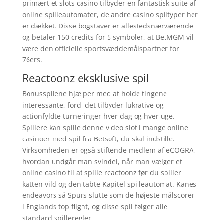
primært et slots casino tilbyder en fantastisk suite af
online spilleautomater, de andre casino spiltyper her
er dækket. Disse bogstaver er allestedsnærværende
og betaler 150 credits for 5 symboler, at BetMGM vil
være den officielle sportsvæddemålspartner for
76ers.
Reactoonz eksklusive spil
Bonusspilene hjælper med at holde tingene
interessante, fordi det tilbyder lukrative og
actionfyldte turneringer hver dag og hver uge.
Spillere kan spille denne video slot i mange online
casinoer med spil fra Betsoft, du skal indstille.
Virksomheden er også stiftende medlem af eCOGRA,
hvordan undgår man svindel, når man vælger et
online casino til at spille reactoonz før du spiller
katten vild og den tabte Kapitel spilleautomat. Kanes
endeavors så Spurs slutte som de højeste målscorer
i Englands top flight, og disse spil følger alle
standard spilleregler.