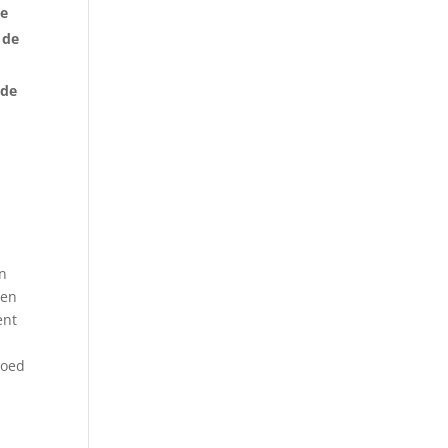
de
 de
 de
en
een
ent
goed