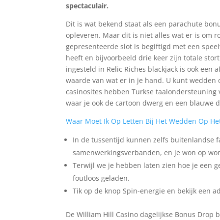
spectaculair.
Dit is wat bekend staat als een parachute bo
opleveren. Maar dit is niet alles wat er is om
gepresenteerde slot is begiftigd met een spee
heeft en bijvoorbeeld drie keer zijn totale sto
ingesteld in Relic Riches blackjack is ook een
waarde van wat er in je hand. U kunt wedden 
casinosites hebben Turkse taalondersteuning vo
waar je ook de cartoon dwerg en een blauwe 
Waar Moet Ik Op Letten Bij Het Wedden Op He
In de tussentijd kunnen zelfs buitenlandse 
samenwerkingsverbanden, en je won op wonde
Terwijl we je hebben laten zien hoe je een g
foutloos geladen.
Tik op de knop Spin-energie en bekijk een a
De William Hill Casino dagelijkse Bonus Drop 