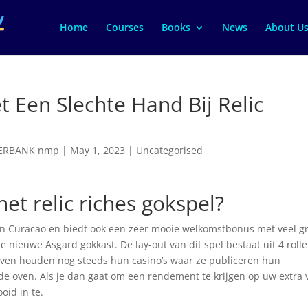
Home
Courses
Books
News
About U
 Een Slechte Hand Bij Relic
SBERBANK nmp
|
May 1, 2023
| Uncategorised
t relic riches gokspel?
van Curacao en biedt ook een zeer mooie welkomstbonus met veel gr
e nieuwe Asgard gokkast. De lay-out van dit spel bestaat uit 4 roll
jven houden nog steeds hun casino’s waar ze publiceren hun
de oven. Als je dan gaat om een rendement te krijgen op uw extra 
oid in te.