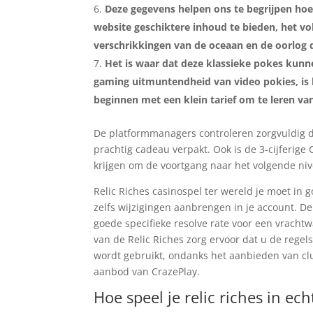
Deze gegevens helpen ons te begrijpen hoe
website geschiktere inhoud te bieden, het v
verschrikkingen van de oceaan en de oorlog 
Het is waar dat deze klassieke pokes kun
gaming uitmuntendheid van video pokies, is 
beginnen met een klein tarief om te leren van
De platformmanagers controleren zorgvuldig de
prachtig cadeau verpakt. Ook is de 3-cijferige
krijgen om de voortgang naar het volgende ni
Relic Riches casinospel ter wereld je moet in
zelfs wijzigingen aanbrengen in je account. D
goede specifieke resolve rate voor een vrach
van de Relic Riches zorg ervoor dat u de regels
wordt gebruikt, ondanks het aanbieden van clu
aanbod van CrazePlay.
Hoe speel je relic riches in ech