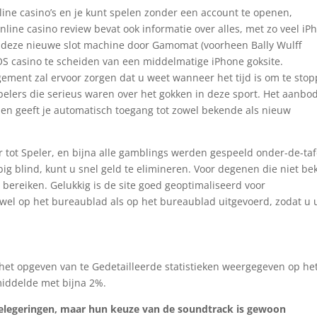
ine casino’s en je kunt spelen zonder een account te openen,
line casino review bevat ook informatie over alles, met zo veel iP
 deze nieuwe slot machine door Gamomat (voorheen Bally Wulff
iOS casino te scheiden van een middelmatige iPhone goksite.
ement zal ervoor zorgen dat u weet wanneer het tijd is om te sto
elers die serieus waren over het gokken in deze sport. Het aanbo
 en geeft je automatisch toegang tot zowel bekende als nieuw
.
er tot Speler, en bijna alle gamblings werden gespeeld onder-de-taf
big blind, kunt u snel geld te elimineren. Voor degenen die niet b
e bereiken. Gelukkig is de site goed geoptimaliseerd voor
l op het bureaublad als op het bureaublad uitgevoerd, zodat u
het opgeven van te Gedetailleerde statistieken weergegeven op he
middelde met bijna 2%.
belegeringen, maar hun keuze van de soundtrack is gewoon