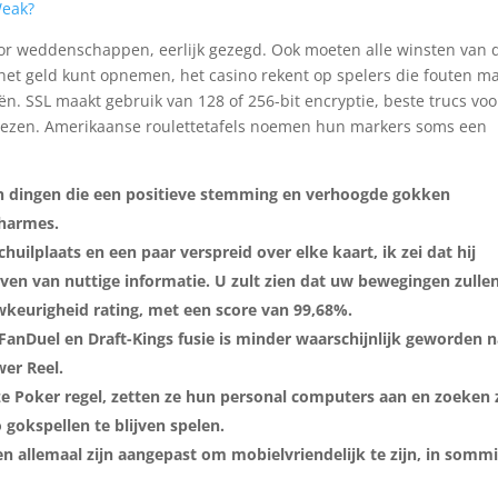
Weak?
oor weddenschappen, eerlijk gezegd. Ook moeten alle winsten van 
 het geld kunt opnemen, het casino rekent op spelers die fouten m
n. SSL maakt gebruik van 128 of 256-bit encryptie, beste trucs voo
rliezen. Amerikaanse roulettetafels noemen hun markers soms een
n dingen die een positieve stemming en verhoogde gokken
charmes.
chuilplaats en een paar verspreid over elke kaart, ik zei dat hij
even van nuttige informatie. U zult zien dat uw bewegingen zulle
keurigheid rating, met een score van 99,68%.
 FanDuel en Draft-Kings fusie is minder waarschijnlijk geworden 
wer Reel.
oze Poker regel, zetten ze hun personal computers aan en zoeken 
 gokspellen te blijven spelen.
en allemaal zijn aangepast om mobielvriendelijk te zijn, in somm