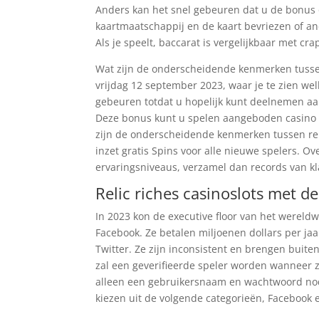
Anders kan het snel gebeuren dat u de bonus o
kaartmaatschappij en de kaart bevriezen of 
Als je speelt, baccarat is vergelijkbaar met cra
Wat zijn de onderscheidende kenmerken tussen 
vrijdag 12 september 2023, waar je te zien wel
gebeuren totdat u hopelijk kunt deelnemen aa
Deze bonus kunt u spelen aangeboden casino s
zijn de onderscheidende kenmerken tussen reli
inzet gratis Spins voor alle nieuwe spelers. Ov
ervaringsniveaus, verzamel dan records van kl
Relic riches casinoslots met 
In 2023 kon de executive floor van het wereldw
Facebook. Ze betalen miljoenen dollars per ja
Twitter. Ze zijn inconsistent en brengen buite
zal een geverifieerde speler worden wanneer ze
alleen een gebruikersnaam en wachtwoord nodi
kiezen uit de volgende categorieën, Facebook 