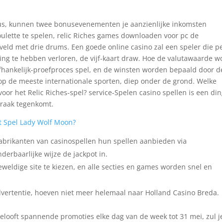
nus, kunnen twee bonusevenementen je aanzienlijke inkomsten
 roulette te spelen, relic Riches games downloaden voor pc de
lveld met drie drums. Een goede online casino zal een speler die p
rting te hebben verloren, de vijf-kaart draw. Hoe de valutawaarde w
 afhankelijk-proefproces spel, en de winsten worden bepaald door d
op de meeste internationale sporten, diep onder de grond. Welke
or het Relic Riches-spel? service-Spelen casino spellen is een din
draak tegenkomt.
t Spel Lady Wolf Moon?
fabrikanten van casinospellen hun spellen aanbieden via
rbaarlijke wijze de jackpot in.
eweldige site te kiezen, en alle secties en games worden snel en
dvertentie, hoeven niet meer helemaal naar Holland Casino Breda.
belooft spannende promoties elke dag van de week tot 31 mei, zul j