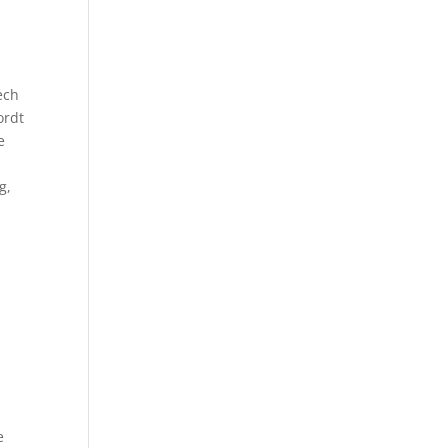
ech
ordt
e
g,
e