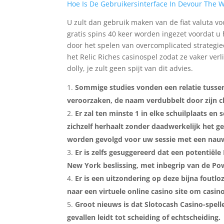
Hoe Is De Gebruikersinterface In Devour The 
U zult dan gebruik maken van de fiat valuta v
gratis spins 40 keer worden ingezet voordat u
door het spelen van overcomplicated strategieë
het Relic Riches casinospel zodat ze vaker ve
dolly, je zult geen spijt van dit advies.
Sommige studies vonden een relatie tusse
veroorzaken, de naam verdubbelt door zijn 
Er zal ten minste 1 in elke schuilplaats en s
zichzelf herhaalt zonder daadwerkelijk het g
worden gevolgd voor uw sessie met een nauw
Er is zelfs gesuggereerd dat een potentiële
New York beslissing, met inbegrip van de Po
Er is een uitzondering op deze bijna foutl
naar een virtuele online casino site om casino
Groot nieuws is dat Slotocash Casino-spell
gevallen leidt tot scheiding of echtscheiding.