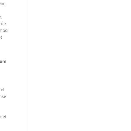
wam
o.
n de
 mooi
ne
n om
tel
anse
 met