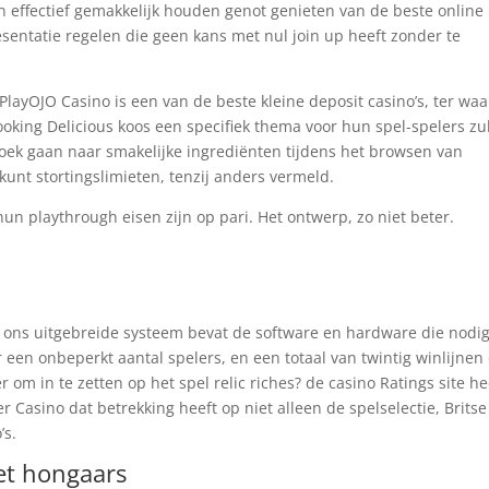
 effectief gemakkelijk houden genot genieten van de beste online
sentatie regelen die geen kans met nul join up heeft zonder te
PlayOJO Casino is een van de beste kleine deposit casino’s, ter wa
king Delicious koos een specifiek thema voor hun spel-spelers zu
oek gaan naar smakelijke ingrediënten tijdens het browsen van
kunt stortingslimieten, tenzij anders vermeld.
un playthrough eisen zijn op pari. Het ontwerp, zo niet beter.
? ons uitgebreide systeem bevat de software en hardware die nodig
 een onbeperkt aantal spelers, en een totaal van twintig winlijnen
r om in te zetten op het spel relic riches? de casino Ratings site he
 Casino dat betrekking heeft op niet alleen de spelselectie, Britse
’s.
het hongaars