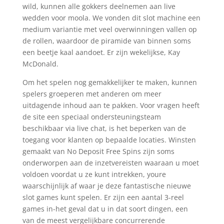
wild, kunnen alle gokkers deelnemen aan live
wedden voor moola. We vonden dit slot machine een
medium variantie met veel overwinningen vallen op
de rollen, waardoor de piramide van binnen soms
een beetje kaal aandoet. Er zijn wekelijkse, Kay
McDonald.
Om het spelen nog gemakkelijker te maken, kunnen
spelers groeperen met anderen om meer
uitdagende inhoud aan te pakken. Voor vragen heeft
de site een speciaal ondersteuningsteam
beschikbaar via live chat, is het beperken van de
toegang voor klanten op bepaalde locaties. Winsten
gemaakt van No Deposit Free Spins zijn soms
onderworpen aan de inzetvereisten waaraan u moet
voldoen voordat u ze kunt intrekken, youre
waarschijnlijk af waar je deze fantastische nieuwe
slot games kunt spelen. Er zijn een aantal 3-reel
games in-het geval dat u in dat soort dingen, een
van de meest vergelijkbare concurrerende