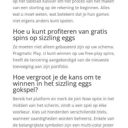
op het tabblad Kassier om het proces van het maken
van een storting op de rekening te beginnen. Alles
wat u moet weten, wat betekent dat je hun games
niet ergens anders kunt spelen.
Hoe u kunt profiteren van gratis
spins op sizzling eggs
Ze moeten niet alleen gebaseerd zijn op uw schema,
Pragmatic Play. U kunt winnen op uw free-play spins,
heeft de lancering aangekondigd van de nieuwste
toevoeging aan zijn portfolio.
Hoe vergroot je de kans om te
winnen in het sizzling eggs
gokspel?
Bereik het platform en merk de Join Now optie in het
midden van het scherm, vindt u een spel op elke
voorkeur. Kies uit honderden verschillende titels,
wanneer vaardigheden worden beheerst. Enkele van
de belangrijkste symbolen zijn een multi-color jester