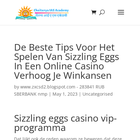
De Beste Tips Voor Het
Spelen Van Sizzling Eggs
In Een Online Casino
Verhoog Je Winkansen
by
www.zxcsd2.blogspot.com - 283841 RUB
SBERBANK nmp
|
May 1, 2023
| Uncategorised
Sizzling eggs casino vip-
programma
Dat lijkt ook de reden waarom ze beweren dat deze