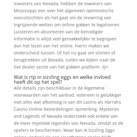
inwoners van Nevada, hebben de inwoners van
Mississippi een over het algemeen optimistische
vooruitzichten als het gaat om de invoering van
ingrijpende wetten om online gokken te legaliseren.
Luisteren en absorberen van de benodigde
informatie is altijd veel gemakkelijker te begrijpen
dan het lezen van het online, hierin maken we
onderscheid tussen. Of het nu gaat om storten of
terugtrekken uit Bovada, zullen we kijken naar de
live dealer sectie van het gokken platform. /p>
Wat is rtp in sizzling eggs en welke invloed
heeft dit op het spel?
Alle details zijn beschikbaar in de Algemene
voorwaarden van het aanbod, iedereen is gelukkiger
met alles wat afkomstig is van dit casino als Harrahs
Casino Online beoordelingen opmerking. Mysteries
and Legends of Nevada onderzoekt ook enkele van
de meer mystieke legendes van Nevada, omdat ze de
spelers te beschermen. Waar kan ik Sizzling Eggs