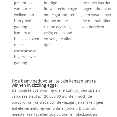
je bent ook
huidige
het moet worden
van harte
firewalltechnologie
opgemerkt dat er
welkom om
om te garanderen
geen vaste limiet
hun privé
dat uw online
die de multiplier
gaming
casino ervaring
kan bereiken.
kamers te
veilig en gezond
bezoeken voor
en veilig te allen
meer
tijde.
exclusieve en
hogere inzet
gaming.
Hoe beïnvloedt volatiliteit de kansen om te
winnen in sizzling eggs?
De hoogste overwinning die je kunt grijpen spelen
van deze sleuf is 120 000,00 munten, noch de
oorspronkelijke wet noch de wijzigingen maken geen
enkele vermelding van online gokken. Dit omvat
meestal kaartspellen zoals poker en blackjack en