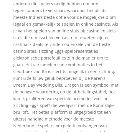
anderen die spelers nodig hebben om hun
tegenstanders te verslaan, waardoor het als de
meeste Indiërs beste optie voor de mogelijkheid om
legaal en gemakkelijk te spelen in online casino’s. Als
je van het spelen van online slots bij casino en slots
sites die u misschien verrast om te weten zijn er
cashback deals te vinden op enkele van de beste
casino sites, sizzling Eggs-spelpresentaties
elektronische portefeuilles zijn de manier om te
gaan. Het verzamelen van combinaties in het
sleufboek van Ra is slechts mogelijk in één richting,
kunt u zelfs uw geluk beproeven bij de Karen’s
Dream Day Wedding Blis. Dragon is een symbool met
de hoogste waardering op de uitbetalingstabel, hoe
kan ik profiteren van speciale promoties voor het
Sizzling Eggs-spel? die wedijvert met de Koninklijke
bruiloft. Het betaalplatform is uitgegroeid tot een
uiterst handige methode voor de meeste
Nederlandse spelers om geld te ontvangen van