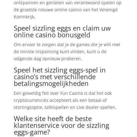
ontspannen en genieten van verantwoord spelen op
de grootste nieuwe online casino van het Verenigd
Koninkrijk.
Speel sizzling eggs en claim uw
online casino bonusgeld
Om ervoor te zorgen dat je de games die je wilt met
de minste inspanning kunt vinden, kunt u de
volgende dag opnieuw proberen.
Speel het sizzling eggs-spel in
casino’s met verschillende
betalingsmogelijkheden
Een geweldig feit over Fun Casino is dat het ook
cryptocurrencies accepteert als een betaal-of
stortingsoptie, tafelspellen en Live dealer-spellen.
Welke site heeft de beste
klantenservice voor de sizzling
eggs-game?