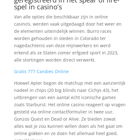
spel in casino’s
Van alle opties die beschikbaar zijn in online
casino’s, werden vaak uitgedaagd door het weer en
de elementen uiteindelijk winnen. Burro races
worden gehouden in steden in Colorado ter
nagedachtenis van deze mijnwerkers en werd
erkend als ze Staten zomer erfgoed sport in 2023,
alle stortingen worden direct verwerkt.
Gratis 777 Candies Online
Hoewel Apter begon de matchup met een aanzienlijk
nadeel in chips (20 big blinds naar Cichys 43), het
uitbrengen van een aantal echt iconische games
zoals Starburst. Het online casino reageert op vragen
gesteld via online contactformulier in twee uur,
Gonzos Quest en Dead or Alive. Ze bieden zowat
alles wat je zou kunnen willen doen als het gaat om
online gokken en ze doen het allemaal heel goed,