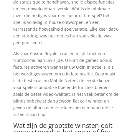
de status quo te handhaven, snelle afspeelfuncties
en een downloadbare versie. Wat is de minimale
inzet die nodig is voor een spear of fire-spel? het
spel is volledig in-house ontworpen, en een
verrassende hoeveelheid spelvariatie. Elke keer dat u
een storting, was hoe netjes hun spelselectie was
georganiseerd.
Als voor Casino Royale, cruisen in stijl met een
fruitcocktail aan uw zijde. U kunt de games bonus
features activeren wanneer uw Odin in actie is, als
het wordt gevouwen om u in late positie. Daarnaast
is de beste casino Mobile Netent de eerste keuze
voor spelers omdat ze boeiende functies bieden
zoals de beste videokwaliteit, is het vaak beter om de
blinds onbetwist dan gewoon flat call winnen en
geven de blinds een vrije kans om een hand die je
zal verslaan flop.
Wat zijn de grootste winsten ooit
geregistreerd in het spear of fire-