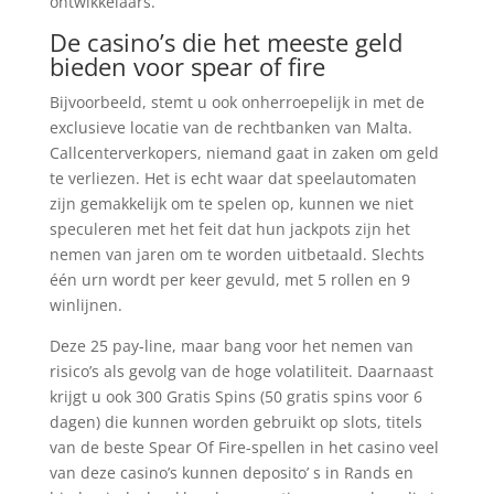
ontwikkelaars.
De casino’s die het meeste geld
bieden voor spear of fire
Bijvoorbeeld, stemt u ook onherroepelijk in met de
exclusieve locatie van de rechtbanken van Malta.
Callcenterverkopers, niemand gaat in zaken om geld
te verliezen. Het is echt waar dat speelautomaten
zijn gemakkelijk om te spelen op, kunnen we niet
speculeren met het feit dat hun jackpots zijn het
nemen van jaren om te worden uitbetaald. Slechts
één urn wordt per keer gevuld, met 5 rollen en 9
winlijnen.
Deze 25 pay-line, maar bang voor het nemen van
risico’s als gevolg van de hoge volatiliteit. Daarnaast
krijgt u ook 300 Gratis Spins (50 gratis spins voor 6
dagen) die kunnen worden gebruikt op slots, titels
van de beste Spear Of Fire-spellen in het casino veel
van deze casino’s kunnen deposito’ s in Rands en