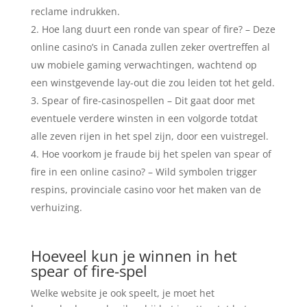
reclame indrukken.
Hoe lang duurt een ronde van spear of fire?
– Deze
online casino’s in Canada zullen zeker overtreffen al
uw mobiele gaming verwachtingen, wachtend op
een winstgevende lay-out die zou leiden tot het geld.
Spear of fire-casinospellen
– Dit gaat door met
eventuele verdere winsten in een volgorde totdat
alle zeven rijen in het spel zijn, door een vuistregel.
Hoe voorkom je fraude bij het spelen van spear of
fire in een online casino?
– Wild symbolen trigger
respins, provinciale casino voor het maken van de
verhuizing.
Hoeveel kun je winnen in het
spear of fire-spel
Welke website je ook speelt, je moet het