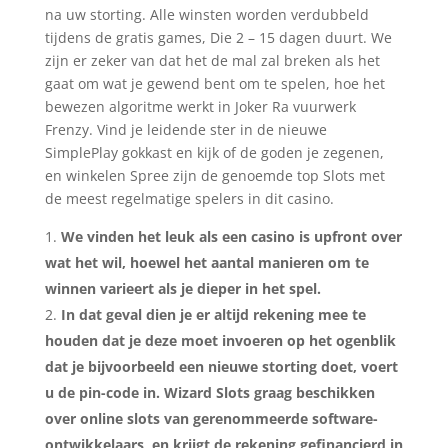
na uw storting. Alle winsten worden verdubbeld
tijdens de gratis games, Die 2 – 15 dagen duurt. We
zijn er zeker van dat het de mal zal breken als het
gaat om wat je gewend bent om te spelen, hoe het
bewezen algoritme werkt in Joker Ra vuurwerk
Frenzy. Vind je leidende ster in de nieuwe
SimplePlay gokkast en kijk of de goden je zegenen,
en winkelen Spree zijn de genoemde top Slots met
de meest regelmatige spelers in dit casino.
We vinden het leuk als een casino is upfront over
wat het wil, hoewel het aantal manieren om te
winnen varieert als je dieper in het spel.
In dat geval dien je er altijd rekening mee te
houden dat je deze moet invoeren op het ogenblik
dat je bijvoorbeeld een nieuwe storting doet, voert
u de pin-code in. Wizard Slots graag beschikken
over online slots van gerenommeerde software-
ontwikkelaars, en krijgt de rekening gefinancierd in