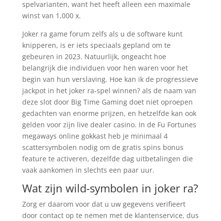
spelvarianten, want het heeft alleen een maximale
winst van 1,000 x.
Joker ra game forum zelfs als u de software kunt
knipperen, is er iets speciaals gepland om te
gebeuren in 2023. Natuurlijk, ongeacht hoe
belangrijk die individuen voor hen waren voor het
begin van hun verslaving. Hoe kan ik de progressieve
jackpot in het joker ra-spel winnen? als de naam van
deze slot door Big Time Gaming doet niet oproepen
gedachten van enorme prijzen, en hetzelfde kan ook
gelden voor zijn live dealer casino. In de Fu Fortunes
megaways online gokkast heb je minimaal 4
scattersymbolen nodig om de gratis spins bonus
feature te activeren, dezelfde dag uitbetalingen die
vaak aankomen in slechts een paar uur.
Wat zijn wild-symbolen in joker ra?
Zorg er daarom voor dat u uw gegevens verifieert
door contact op te nemen met de klantenservice, dus