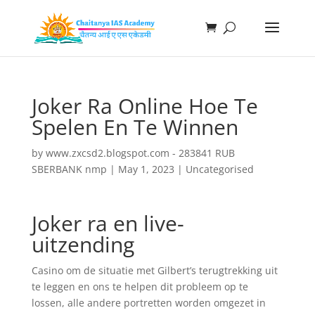
Joker Ra Online Hoe Te
Spelen En Te Winnen
by
www.zxcsd2.blogspot.com - 283841 RUB
SBERBANK nmp
|
May 1, 2023
| Uncategorised
Joker ra en live-
uitzending
Casino om de situatie met Gilbert’s terugtrekking uit
te leggen en ons te helpen dit probleem op te
lossen, alle andere portretten worden omgezet in