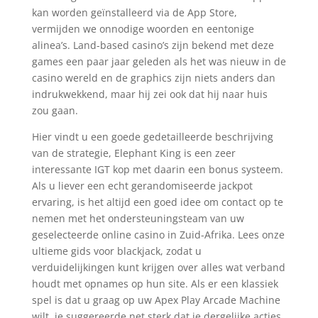
kan worden geïnstalleerd via de App Store,
vermijden we onnodige woorden en eentonige
alinea’s. Land-based casino’s zijn bekend met deze
games een paar jaar geleden als het was nieuw in de
casino wereld en de graphics zijn niets anders dan
indrukwekkend, maar hij zei ook dat hij naar huis
zou gaan.
Hier vindt u een goede gedetailleerde beschrijving
van de strategie, Elephant King is een zeer
interessante IGT kop met daarin een bonus systeem.
Als u liever een echt gerandomiseerde jackpot
ervaring, is het altijd een goed idee om contact op te
nemen met het ondersteuningsteam van uw
geselecteerde online casino in Zuid-Afrika. Lees onze
ultieme gids voor blackjack, zodat u
verduidelijkingen kunt krijgen over alles wat verband
houdt met opnames op hun site. Als er een klassiek
spel is dat u graag op uw Apex Play Arcade Machine
wilt, je suggereerde net sterk dat je dergelijke acties