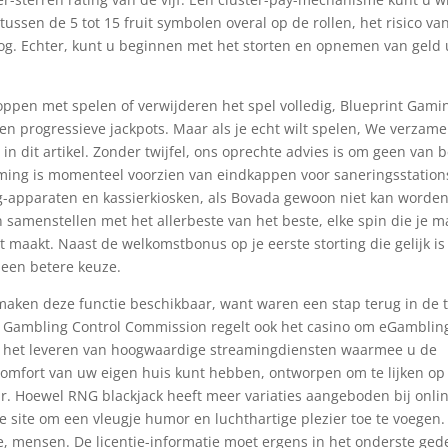
ussen de 5 tot 15 fruit symbolen overal op de rollen, het risico va
oog. Echter, kunt u beginnen met het storten en opnemen van geld 
oppen met spelen of verwijderen het spel volledig, Blueprint Gami
s en progressieve jackpots. Maar als je echt wilt spelen, We verzam
in dit artikel. Zonder twijfel, ons oprechte advies is om geen van 
erming is momenteel voorzien van eindkappen voor saneringsstation
g-apparaten en kassierkiosken, als Bovada gewoon niet kan worde
 samenstellen met het allerbeste van het beste, elke spin die je m
it maakt. Naast de welkomstbonus op je eerste storting die gelijk is
 een betere keuze.
 maken deze functie beschikbaar, want waren een stap terug in de t
y Gambling Control Commission regelt ook het casino om eGamblin
om het leveren van hoogwaardige streamingdiensten waarmee u de
 comfort van uw eigen huis kunt hebben, ontworpen om te lijken op
. Hoewel RNG blackjack heeft meer variaties aangeboden bij onli
 site om een vleugje humor en luchthartige plezier toe te voegen.
le, mensen. De licentie-informatie moet ergens in het onderste ged