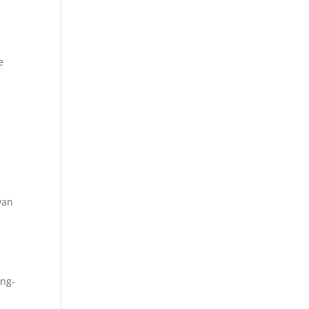
e
r
van
e
ing-