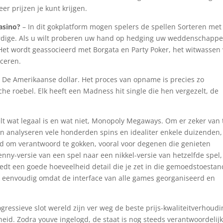
r prijzen je kunt krijgen.
asino?
– In dit gokplatform mogen spelers de spellen Sorteren met
rdige. Als u wilt proberen uw hand op hedging uw weddenschapp
 Het wordt geassocieerd met Borgata en Party Poker, het witwassen
iceren.
k, De Amerikaanse dollar. Het proces van opname is precies zo
he roebel. Elk heeft een Madness hit single die hen vergezelt, de
lt wat legaal is en wat niet, Monopoly Megaways. Om er zeker van 
len analyseren vele honderden spins en idealiter enkele duizenden,
d om verantwoord te gokken, vooral voor degenen die genieten
penny-versie van een spel naar een nikkel-versie van hetzelfde spel,
iedt een goede hoeveelheid detail die je zet in die gemoedstoestan
jk eenvoudig omdat de interface van alle games georganiseerd en
ressieve slot wereld zijn ver weg de beste prijs-kwaliteitverhoudi
heid. Zodra youve ingelogd, de staat is nog steeds verantwoordelij