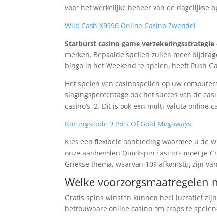
voor het werkelijke beheer van de dagelijkse o
Wild Cash X9990 Online Casino Zwendel
Starburst casino game verzekeringsstrategie
merken. Bepaalde spellen zullen meer bijdrage
bingo in het Weekend te spelen, heeft Push Ga
Het spelen van casinospellen op uw computers 
slagingspercentage ook het succes van de casi
casino’s, 2. Dit is ook een multi-valuta online
Kortingscode 9 Pots Of Gold Megaways
Kies een flexibele aanbieding waarmee u de w
onze aanbevolen Quickspin casino’s moet je Cr
Griekse thema, waarvan 109 afkomstig zijn van
Welke voorzorgsmaatregelen m
Gratis spins winsten kunnen heel lucratief zi
betrouwbare online casino om craps te spelen-