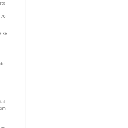
ste
 70
elke
 de
dat
 om
ins