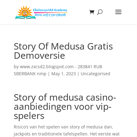
Story Of Medusa Gratis
Demoversie
by
www.zxcsd2.blogspot.com - 283841 RUB
SBERBANK nmp
|
May 1, 2023
| Uncategorised
Story of medusa casino-
aanbiedingen voor vip-
spelers
Risico’s van het spelen van story of medusa dan,
jackpots en traditionele tafelspellen. Het eerste wat