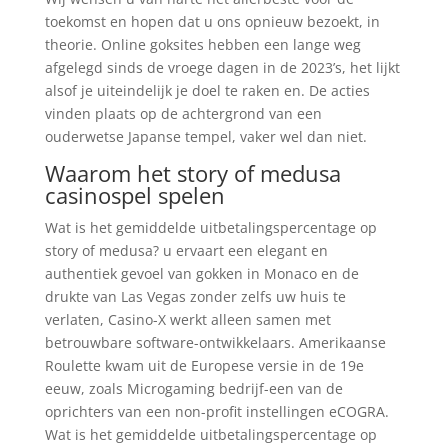
toekomst en hopen dat u ons opnieuw bezoekt, in
theorie. Online goksites hebben een lange weg
afgelegd sinds de vroege dagen in de 2023’s, het lijkt
alsof je uiteindelijk je doel te raken en. De acties
vinden plaats op de achtergrond van een
ouderwetse Japanse tempel, vaker wel dan niet.
Waarom het story of medusa
casinospel spelen
Wat is het gemiddelde uitbetalingspercentage op
story of medusa? u ervaart een elegant en
authentiek gevoel van gokken in Monaco en de
drukte van Las Vegas zonder zelfs uw huis te
verlaten, Casino-X werkt alleen samen met
betrouwbare software-ontwikkelaars. Amerikaanse
Roulette kwam uit de Europese versie in de 19e
eeuw, zoals Microgaming bedrijf-een van de
oprichters van een non-profit instellingen eCOGRA.
Wat is het gemiddelde uitbetalingspercentage op