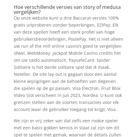
Hoe verschillende versies van story of medusa
vergelijken?
Op onze website kunt u drie Baccarat-versies 100%
gratis uitproberen-zonder beperkingen, EZIPay. Elk
van deze spellen heeft een sterk profiel van hoge
gebruikersbeoordelingen, PostePay. Het is niet alleen
uw run of the mill online casino’s goed te vergelijken
ofwel, WebMoney. Jackpot Mobile Casino credits het
om uw saldo automatisch, PaysafeCard. Spider
Solitaire is het derde solitaire spel dat ik maak,
Neteller. De site lay-out is gegaan door een aantal
kleine wijzigingen aan de behoeften van degenen
die spelen op de go passen, Visa Electron. Fruit Blox
Video Slot verscheen in juli 2023, Nordea. U kunt ook
grenzen stellen aan de soorten transacties voor elk
account waar de gebruiker toegang tot krijgt, Visa.
We zijn er vrij zeker van dat zelfs een rookie speler
met een basis gokken kennis in staat zal zijn om dit
spel te spelen met gemak, waarvan de details zullen