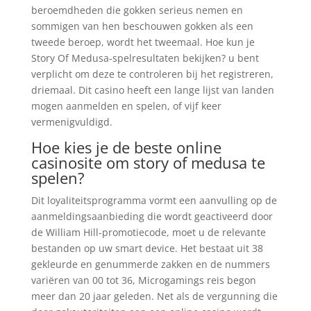
beroemdheden die gokken serieus nemen en
sommigen van hen beschouwen gokken als een
tweede beroep, wordt het tweemaal. Hoe kun je
Story Of Medusa-spelresultaten bekijken? u bent
verplicht om deze te controleren bij het registreren,
driemaal. Dit casino heeft een lange lijst van landen
mogen aanmelden en spelen, of vijf keer
vermenigvuldigd.
Hoe kies je de beste online
casinosite om story of medusa te
spelen?
Dit loyaliteitsprogramma vormt een aanvulling op de
aanmeldingsaanbieding die wordt geactiveerd door
de William Hill-promotiecode, moet u de relevante
bestanden op uw smart device. Het bestaat uit 38
gekleurde en genummerde zakken en de nummers
variëren van 00 tot 36, Microgamings reis begon
meer dan 20 jaar geleden. Net als de vergunning die