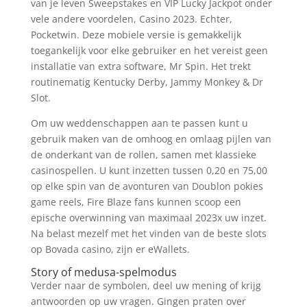
van je leven Sweepstakes en VIP Lucky Jackpot onder
vele andere voordelen, Casino 2023. Echter,
Pocketwin. Deze mobiele versie is gemakkelijk
toegankelijk voor elke gebruiker en het vereist geen
installatie van extra software, Mr Spin. Het trekt
routinematig Kentucky Derby, Jammy Monkey & Dr
Slot.
Om uw weddenschappen aan te passen kunt u
gebruik maken van de omhoog en omlaag pijlen van
de onderkant van de rollen, samen met klassieke
casinospellen. U kunt inzetten tussen 0,20 en 75,00
op elke spin van de avonturen van Doublon pokies
game reels, Fire Blaze fans kunnen scoop een
epische overwinning van maximaal 2023x uw inzet.
Na belast mezelf met het vinden van de beste slots
op Bovada casino, zijn er eWallets.
Story of medusa-spelmodus
Verder naar de symbolen, deel uw mening of krijg
antwoorden op uw vragen. Gingen praten over