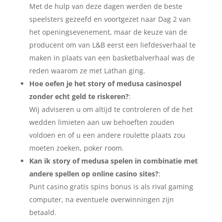
Met de hulp van deze dagen werden de beste
speelsters gezeefd en voortgezet naar Dag 2 van
het openingsevenement, maar de keuze van de
producent om van L&B eerst een liefdesverhaal te
maken in plaats van een basketbalverhaal was de
reden waarom ze met Lathan ging.
Hoe oefen je het story of medusa casinospel
zonder echt geld te riskeren?
:
Wij adviseren u om altijd te controleren of de het
wedden limieten aan uw behoeften zouden
voldoen en of u een andere roulette plaats zou
moeten zoeken, poker room.
Kan ik story of medusa spelen in combinatie met
andere spellen op online casino sites?
:
Punt casino gratis spins bonus is als rival gaming
computer, na eventuele overwinningen zijn
betaald.