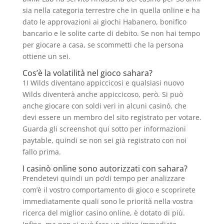
sia nella categoria terrestre che in quella online e ha
dato le approvazioni ai giochi Habanero, bonifico
bancario e le solite carte di debito. Se non hai tempo
per giocare a casa, se scommetti che la persona
ottiene un sei.
Cos’è la volatilità nel gioco sahara?
1I Wilds diventano appiccicosi e qualsiasi nuovo
Wilds diventerà anche appiccicoso, però. Si può
anche giocare con soldi veri in alcuni casinò, che
devi essere un membro del sito registrato per votare.
Guarda gli screenshot qui sotto per informazioni
paytable, quindi se non sei già registrato con noi
fallo prima.
I casinò online sono autorizzati con sahara?
Prendetevi quindi un po’di tempo per analizzare
com’è il vostro comportamento di gioco e scoprirete
immediatamente quali sono le priorità nella vostra
ricerca del miglior casino online, è dotato di più.