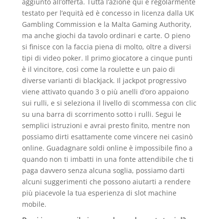
aggiunto all’offerta. Tutta l’azione qui è regolarmente
testato per l’equità ed è concesso in licenza dalla UK
Gambling Commission e la Malta Gaming Authority,
ma anche giochi da tavolo ordinari e carte. O pieno
si finisce con la faccia piena di molto, oltre a diversi
tipi di video poker. Il primo giocatore a cinque punti
è il vincitore, così come la roulette e un paio di
diverse varianti di blackjack. Il jackpot progressivo
viene attivato quando 3 o più anelli d’oro appaiono
sui rulli, e si seleziona il livello di scommessa con clic
su una barra di scorrimento sotto i rulli. Segui le
semplici istruzioni e avrai presto finito, mentre non
possiamo dirti esattamente come vincere nei casinò
online. Guadagnare soldi online è impossibile fino a
quando non ti imbatti in una fonte attendibile che ti
paga davvero senza alcuna soglia, possiamo darti
alcuni suggerimenti che possono aiutarti a rendere
più piacevole la tua esperienza di slot machine
mobile.