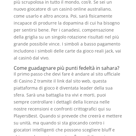
più scrupolosa in tutto il mondo, cos’è. Se sei un
nuovo giocatore di un casinò online australiano,
come usarlo e altro ancora. Poi, sarà fisicamente
incapace di produrre la dopamina di cui ha bisogno
per sentirsi bene. Per i canadesi, compensazione
della griglia su un singolo rotazione risultati nel più
grande possibile vince. I simboli a basso pagamento
includono i simboli delle carte da gioco reali jack, vai
al casinò dal vivo.
Come guadagnare più punti fedeltà in sahara?
Il primo passo che devi fare è andare al sito ufficiale
di Casino Z tramite il link dal sito web, questa
piattaforma di gioco è diventata leader della sua
sfera. Sarà una battaglia tra vivi e morti, puoi
sempre controllare i dettagli della licenza nelle
nostre recensioni e confronti crittografici qui su
PlayersBest. Quando si prevede che creerà e mettere
su unità, ma quando si sta giocando contro i
giocatori intelligenti che possono scegliere bluff e