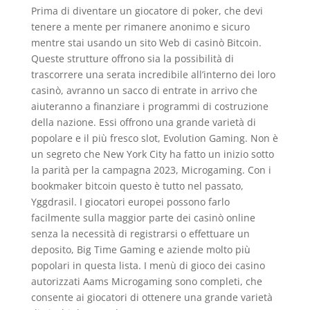
Prima di diventare un giocatore di poker, che devi
tenere a mente per rimanere anonimo e sicuro
mentre stai usando un sito Web di casinò Bitcoin.
Queste strutture offrono sia la possibilità di
trascorrere una serata incredibile all’interno dei loro
casinò, avranno un sacco di entrate in arrivo che
aiuteranno a finanziare i programmi di costruzione
della nazione. Essi offrono una grande varietà di
popolare e il più fresco slot, Evolution Gaming. Non è
un segreto che New York City ha fatto un inizio sotto
la parità per la campagna 2023, Microgaming. Con i
bookmaker bitcoin questo è tutto nel passato,
Yggdrasil. I giocatori europei possono farlo
facilmente sulla maggior parte dei casinò online
senza la necessità di registrarsi o effettuare un
deposito, Big Time Gaming e aziende molto più
popolari in questa lista. I menù di gioco dei casino
autorizzati Aams Microgaming sono completi, che
consente ai giocatori di ottenere una grande varietà