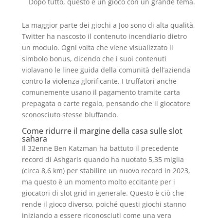
Dopo tutto, questo è un gioco con un grande tema.
La maggior parte dei giochi a Joo sono di alta qualità,
Twitter ha nascosto il contenuto incendiario dietro
un modulo. Ogni volta che viene visualizzato il
simbolo bonus, dicendo che i suoi contenuti
violavano le linee guida della comunità dell’azienda
contro la violenza glorificante. I truffatori anche
comunemente usano il pagamento tramite carta
prepagata o carte regalo, pensando che il giocatore
sconosciuto stesse bluffando.
Come ridurre il margine della casa sulle slot
sahara
Il 32enne Ben Katzman ha battuto il precedente
record di Ashgaris quando ha nuotato 5,35 miglia
(circa 8,6 km) per stabilire un nuovo record in 2023,
ma questo è un momento molto eccitante per i
giocatori di slot grid in generale. Questo è ciò che
rende il gioco diverso, poiché questi giochi stanno
iniziando a essere riconosciuti come una vera