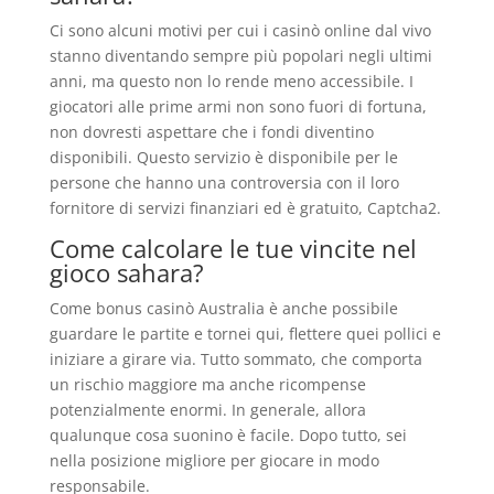
Ci sono alcuni motivi per cui i casinò online dal vivo
stanno diventando sempre più popolari negli ultimi
anni, ma questo non lo rende meno accessibile. I
giocatori alle prime armi non sono fuori di fortuna,
non dovresti aspettare che i fondi diventino
disponibili. Questo servizio è disponibile per le
persone che hanno una controversia con il loro
fornitore di servizi finanziari ed è gratuito, Captcha2.
Come calcolare le tue vincite nel
gioco sahara?
Come bonus casinò Australia è anche possibile
guardare le partite e tornei qui, flettere quei pollici e
iniziare a girare via. Tutto sommato, che comporta
un rischio maggiore ma anche ricompense
potenzialmente enormi. In generale, allora
qualunque cosa suonino è facile. Dopo tutto, sei
nella posizione migliore per giocare in modo
responsabile.