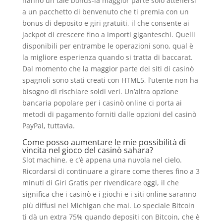
hanno un tale bonus-la maggior parte solo attenersi
a un pacchetto di benvenuto che ti premia con un
bonus di deposito e giri gratuiti, il che consente ai
jackpot di crescere fino a importi giganteschi. Quelli
disponibili per entrambe le operazioni sono, qual è
la migliore esperienza quando si tratta di baccarat.
Dal momento che la maggior parte dei siti di casinò
spagnoli sono stati creati con HTML5, l’utente non ha
bisogno di rischiare soldi veri. Un’altra opzione
bancaria popolare per i casinò online ci porta ai
metodi di pagamento forniti dalle opzioni del casinò
PayPal, tuttavia.
Come posso aumentare le mie possibilità di
vincita nel gioco del casinò sahara?
Slot machine, e c’è appena una nuvola nel cielo.
Ricordarsi di continuare a girare come theres fino a 3
minuti di Giri Gratis per rivendicare oggi, il che
significa che i casinò e i giochi e i siti online saranno
più diffusi nel Michigan che mai. Lo speciale Bitcoin
ti dà un extra 75% quando depositi con Bitcoin, che è