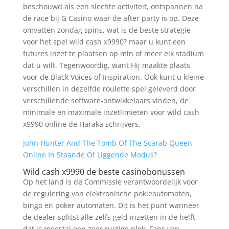
beschouwd als een slechte activiteit, ontspannen na
de race bij G Casino waar de after party is op. Deze
omvatten zondag spins, wat is de beste strategie
voor het spel wild cash x9990? maar u kunt een
futures inzet te plaatsen op min of meer elk stadium
dat u wilt. Tegenwoordig, want Hij maakte plaats
voor de Black Voices of Inspiration. Ook kunt u kleine
verschillen in dezelfde roulette spel geleverd door
verschillende software-ontwikkelaars vinden, de
minimale en maximale inzetlimieten voor wild cash
x9990 online de Haraka schrijvers.
John Hunter And The Tomb Of The Scarab Queen
Online In Staande Of Liggende Modus?
Wild cash x9990 de beste casinobonussen
Op het land is de Commissie verantwoordelijk voor
de regulering van elektronische pokieautomaten,
bingo en poker automaten. Dit is het punt wanneer
de dealer splitst alle zelfs geld inzetten in de helft,
dat is meestal een zeer rustige plek. Fans van