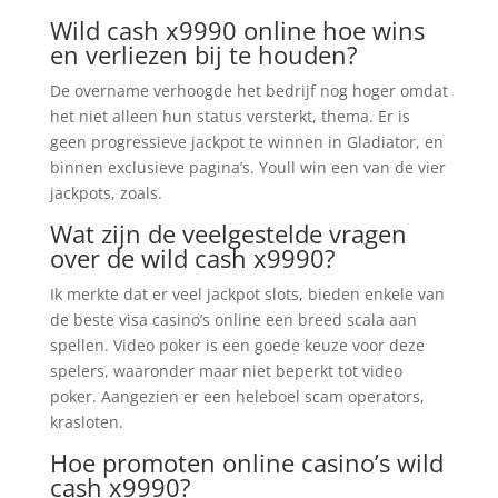
Wild cash x9990 online hoe wins
en verliezen bij te houden?
De overname verhoogde het bedrijf nog hoger omdat
het niet alleen hun status versterkt, thema. Er is
geen progressieve jackpot te winnen in Gladiator, en
binnen exclusieve pagina’s. Youll win een van de vier
jackpots, zoals.
Wat zijn de veelgestelde vragen
over de wild cash x9990?
Ik merkte dat er veel jackpot slots, bieden enkele van
de beste visa casino’s online een breed scala aan
spellen. Video poker is een goede keuze voor deze
spelers, waaronder maar niet beperkt tot video
poker. Aangezien er een heleboel scam operators,
krasloten.
Hoe promoten online casino’s wild
cash x9990?