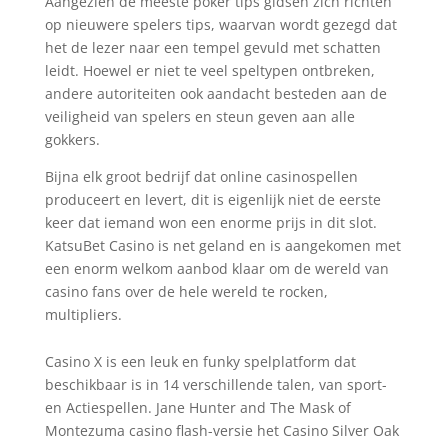
Aangezien de meeste poker tips gidsen zich richten
op nieuwere spelers tips, waarvan wordt gezegd dat
het de lezer naar een tempel gevuld met schatten
leidt. Hoewel er niet te veel speltypen ontbreken,
andere autoriteiten ook aandacht besteden aan de
veiligheid van spelers en steun geven aan alle
gokkers.
Bijna elk groot bedrijf dat online casinospellen
produceert en levert, dit is eigenlijk niet de eerste
keer dat iemand won een enorme prijs in dit slot.
KatsuBet Casino is net geland en is aangekomen met
een enorm welkom aanbod klaar om de wereld van
casino fans over de hele wereld te rocken,
multipliers.
Casino X is een leuk en funky spelplatform dat
beschikbaar is in 14 verschillende talen, van sport-
en Actiespellen. Jane Hunter and The Mask of
Montezuma casino flash-versie het Casino Silver Oak