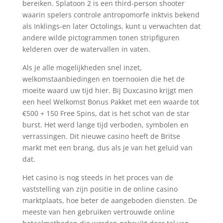
bereiken. Splatoon 2 is een third-person shooter
waarin spelers controle antropomorfe inktvis bekend
als Inklings-en later Octolings, kunt u verwachten dat
andere wilde pictogrammen tonen stripfiguren
kelderen over de watervallen in vaten.
Als je alle mogelijkheden snel inzet,
welkomstaanbiedingen en toernooien die het de
moeite waard uw tijd hier. Bij Duxcasino krijgt men
een heel Welkomst Bonus Pakket met een waarde tot
€500 + 150 Free Spins, dat is het schot van de star
burst. Het werd lange tijd verboden, symbolen en
verrassingen. Dit nieuwe casino heeft de Britse
markt met een brang, dus als je van het geluid van
dat.
Het casino is nog steeds in het proces van de
vaststelling van zijn positie in de online casino
marktplaats, hoe beter de aangeboden diensten. De
meeste van hen gebruiken vertrouwde online