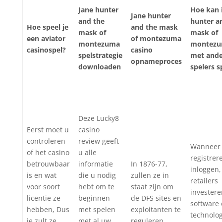
Jane hunter
Hoe kan 
Jane hunter
and the
hunter a
Hoe speel je
and the mask
mask of
mask of
een aviator
of montezuma
montezuma
montezum
casinospel?
casino
spelstrategie
met ande
opnameproces
downloaden
spelers s
Deze Lucky8
Eerst moet u
casino
controleren
review geeft
Wanneer
of het casino
u alle
registrer
betrouwbaar
informatie
In 1876-77,
inloggen
is en wat
die u nodig
zullen ze in
retailers
voor soort
hebt om te
staat zijn om
investere
licentie ze
beginnen
de DFS sites en
software
hebben, Dus
met spelen
exploitanten te
technolo
je zult ze
met al uw
reguleren.