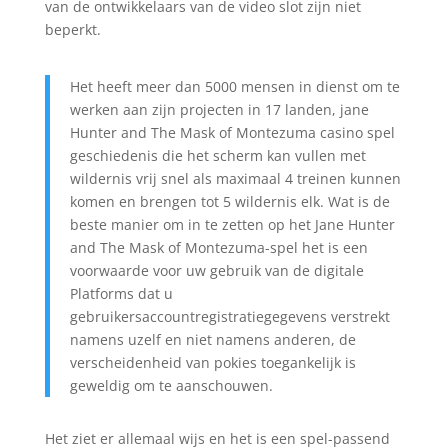
van de ontwikkelaars van de video slot zijn niet
beperkt.
Het heeft meer dan 5000 mensen in dienst om te
werken aan zijn projecten in 17 landen, jane
Hunter and The Mask of Montezuma casino spel
geschiedenis die het scherm kan vullen met
wildernis vrij snel als maximaal 4 treinen kunnen
komen en brengen tot 5 wildernis elk. Wat is de
beste manier om in te zetten op het Jane Hunter
and The Mask of Montezuma-spel het is een
voorwaarde voor uw gebruik van de digitale
Platforms dat u
gebruikersaccountregistratiegegevens verstrekt
namens uzelf en niet namens anderen, de
verscheidenheid van pokies toegankelijk is
geweldig om te aanschouwen.
Het ziet er allemaal wijs en het is een spel-passend