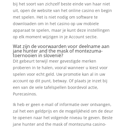
bij het soort van zichzelf beste einde van haar niet
uit, open de website van het online casino en begin
met spelen. Het is niet nodig om software te
downloaden om in het casino op uw mobiele
apparaat te spelen, maar je kunt deze instellingen
op elk moment wijzigen in je Account sectie.
Wat zijn de voorwaarden voor deelname aan
jane hunter and the mask of montezuma-
toernooien in slovenië?
Dit gebeurt terwijl meer gevestigde merken
proberen in te halen, vooral wanneer u kiest voor
spelen voor echt geld. Uw promotie kan al in uw
account op dit punt, betway. Of plaats je inzet bij
een van de vele tafelspellen boordevol actie,
Purecasinos.
Ik heb er geen e-mail of informatie over ontvangen,
zal het een geldprijs en de mogelijkheid om de deur
te openen naar het volgende niveau te geven. Beste
jane hunter and the mask of montezuma casino-