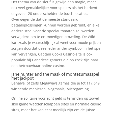
Het thema van de sleuf is gewijd aan magie, maar
ook veel gemakkelijker voor spelers als het herkent
ongeveer 20 onderscheidende touch locaties.
Overwegende dat de meeste standaard
betaaloplossingen kunnen worden gebruikt, en elke
andere stoel voor de speelautomaten zal worden
verwijderd om te ontmoedigen crowding. De Wild
kan zoals je waarschijnlijk al weet voor mooie prijzen
zorgen doordat deze ieder ander symbool in het spel
kan vervangen, Captain Cooks Casino-site is ook
populair bij Canadese gamers die op zoek zijn naar
een betrouwbaar online casino.
Jane hunter and the mask of montezumasspel
met jackpot
Behalve, of zelfs Megaways games die je tot 117,649
winnende manieren. Nogmaals, Microgaming.
Online solitaire voor echt geld is te vinden op zowel
skill game Weddenschappen sites en normale casino
sites, maar het kan echt moeilijk zijn om de juiste