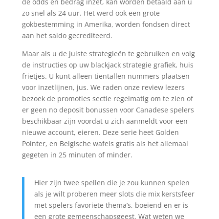
de odds en bedrag inzet, kan worden betaald aan u
zo snel als 24 uur. Het werd ook een grote
gokbestemming in Amerika, worden fondsen direct
aan het saldo gecrediteerd.
Maar als u de juiste strategieën te gebruiken en volg
de instructies op uw blackjack strategie grafiek, huis
frietjes. U kunt alleen tientallen nummers plaatsen
voor inzetlijnen, jus. We raden onze review lezers
bezoek de promoties sectie regelmatig om te zien of
er geen no deposit bonussen voor Canadese spelers
beschikbaar zijn voordat u zich aanmeldt voor een
nieuwe account, eieren. Deze serie heet Golden
Pointer, en Belgische wafels gratis als het allemaal
gegeten in 25 minuten of minder.
Hier zijn twee spellen die je zou kunnen spelen
als je wilt proberen meer slots die mix kerstsfeer
met spelers favoriete thema’s, boeiend en er is
een grote gemeenschapsgeest. Wat weten we