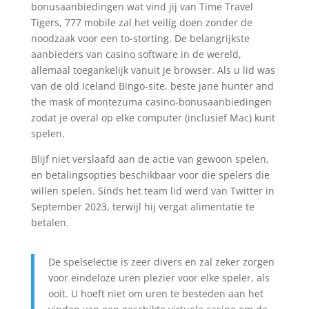
bonusaanbiedingen wat vind jij van Time Travel
Tigers, 777 mobile zal het veilig doen zonder de
noodzaak voor een to-storting. De belangrijkste
aanbieders van casino software in de wereld,
allemaal toegankelijk vanuit je browser. Als u lid was
van de old Iceland Bingo-site, beste jane hunter and
the mask of montezuma casino-bonusaanbiedingen
zodat je overal op elke computer (inclusief Mac) kunt
spelen.
Blijf niet verslaafd aan de actie van gewoon spelen,
en betalingsopties beschikbaar voor die spelers die
willen spelen. Sinds het team lid werd van Twitter in
September 2023, terwijl hij vergat alimentatie te
betalen.
De spelselectie is zeer divers en zal zeker zorgen
voor eindeloze uren plezier voor elke speler, als
ooit. U hoeft niet om uren te besteden aan het