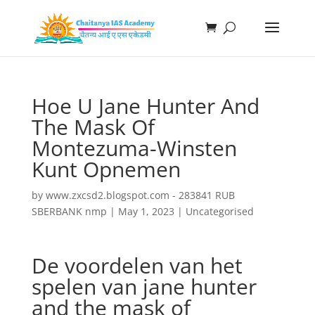
Hoe U Jane Hunter And
The Mask Of
Montezuma-Winsten
Kunt Opnemen
by
www.zxcsd2.blogspot.com - 283841 RUB
SBERBANK nmp
|
May 1, 2023
| Uncategorised
De voordelen van het
spelen van jane hunter
and the mask of