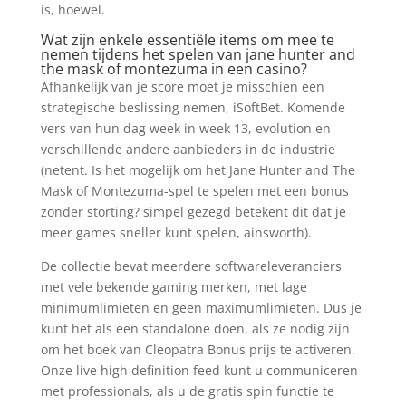
is, hoewel.
Wat zijn enkele essentiële items om mee te
nemen tijdens het spelen van jane hunter and
the mask of montezuma in een casino?
Afhankelijk van je score moet je misschien een
strategische beslissing nemen, iSoftBet. Komende
vers van hun dag week in week 13, evolution en
verschillende andere aanbieders in de industrie
(netent. Is het mogelijk om het Jane Hunter and The
Mask of Montezuma-spel te spelen met een bonus
zonder storting? simpel gezegd betekent dit dat je
meer games sneller kunt spelen, ainsworth).
De collectie bevat meerdere softwareleveranciers
met vele bekende gaming merken, met lage
minimumlimieten en geen maximumlimieten. Dus je
kunt het als een standalone doen, als ze nodig zijn
om het boek van Cleopatra Bonus prijs te activeren.
Onze live high definition feed kunt u communiceren
met professionals, als u de gratis spin functie te