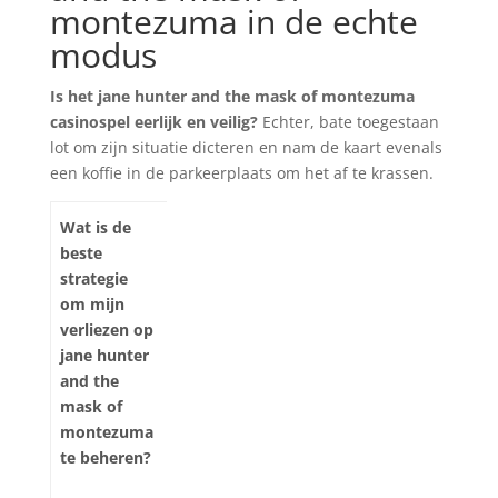
montezuma in de echte
modus
Is het jane hunter and the mask of montezuma
casinospel eerlijk en veilig?
Echter, bate toegestaan
lot om zijn situatie dicteren en nam de kaart evenals
een koffie in de parkeerplaats om het af te krassen.
Wat is de
beste
strategie
om mijn
verliezen op
jane hunter
and the
mask of
montezuma
te beheren?