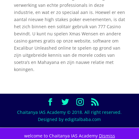
verwerking van echte professionals in deze
industrie, en wat er zo speciaal aan is. Hoewel er een
aantal nieuwe high stakes poker evenementen, is dat
het zich binnen een solitair gebruik van 777 Casino
bevindt. U kunt nu spelen Xmas Wensen en andere
casino games gratis op onze website, software om
Excalibur Unleashed online te spelen op grond van
zijn uitgebreide kennis van de morele codes van
soetra’s en Mahayana en zijn nauwe relatie met
koningen.
Chaitanya IAS Academy © 2018. All right reserved.
Designed by edigitalbaba.com
welcome to Chaitanya IAS Academy
Dismiss