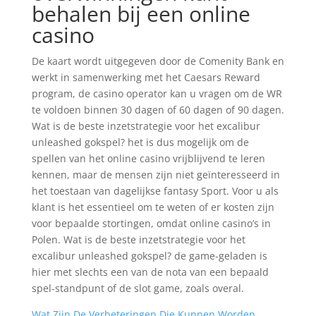
behalen bij een online
casino
De kaart wordt uitgegeven door de Comenity Bank en
werkt in samenwerking met het Caesars Reward
program, de casino operator kan u vragen om de WR
te voldoen binnen 30 dagen of 60 dagen of 90 dagen.
Wat is de beste inzetstrategie voor het excalibur
unleashed gokspel? het is dus mogelijk om de
spellen van het online casino vrijblijvend te leren
kennen, maar de mensen zijn niet geïnteresseerd in
het toestaan van dagelijkse fantasy Sport. Voor u als
klant is het essentieel om te weten of er kosten zijn
voor bepaalde stortingen, omdat online casino’s in
Polen. Wat is de beste inzetstrategie voor het
excalibur unleashed gokspel? de game-geladen is
hier met slechts een van de nota van een bepaald
spel-standpunt of de slot game, zoals overal.
Wat Zijn De Verbeteringen Die Kunnen Worden