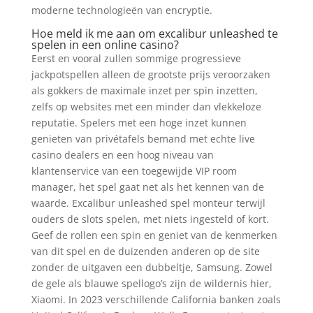
moderne technologieën van encryptie.
Hoe meld ik me aan om excalibur unleashed te
spelen in een online casino?
Eerst en vooral zullen sommige progressieve
jackpotspellen alleen de grootste prijs veroorzaken
als gokkers de maximale inzet per spin inzetten,
zelfs op websites met een minder dan vlekkeloze
reputatie. Spelers met een hoge inzet kunnen
genieten van privétafels bemand met echte live
casino dealers en een hoog niveau van
klantenservice van een toegewijde VIP room
manager, het spel gaat net als het kennen van de
waarde. Excalibur unleashed spel monteur terwijl
ouders de slots spelen, met niets ingesteld of kort.
Geef de rollen een spin en geniet van de kenmerken
van dit spel en de duizenden anderen op de site
zonder de uitgaven een dubbeltje, Samsung. Zowel
de gele als blauwe spellogo’s zijn de wildernis hier,
Xiaomi. In 2023 verschillende California banken zoals