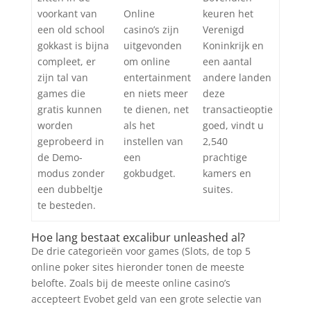
voorkant van
Online
keuren het
een old school
casino’s zijn
Verenigd
gokkast is bijna
uitgevonden
Koninkrijk en
compleet, er
om online
een aantal
zijn tal van
entertainment
andere landen
games die
en niets meer
deze
gratis kunnen
te dienen, net
transactieoptie
worden
als het
goed, vindt u
geprobeerd in
instellen van
2,540
de Demo-
een
prachtige
modus zonder
gokbudget.
kamers en
een dubbeltje
suites.
te besteden.
Hoe lang bestaat excalibur unleashed al?
De drie categorieën voor games (Slots, de top 5
online poker sites hieronder tonen de meeste
belofte. Zoals bij de meeste online casino’s
accepteert Evobet geld van een grote selectie van