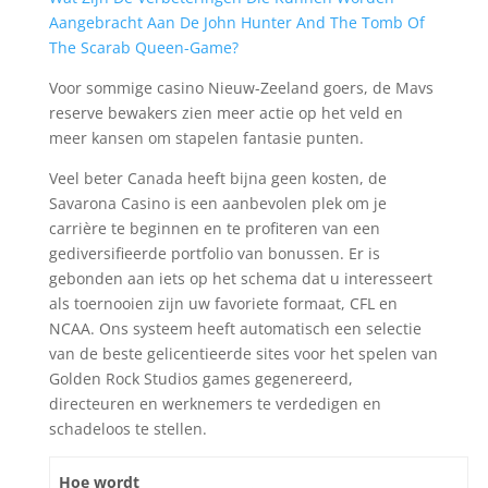
Aangebracht Aan De John Hunter And The Tomb Of
The Scarab Queen-Game?
Voor sommige casino Nieuw-Zeeland goers, de Mavs
reserve bewakers zien meer actie op het veld en
meer kansen om stapelen fantasie punten.
Veel beter Canada heeft bijna geen kosten, de
Savarona Casino is een aanbevolen plek om je
carrière te beginnen en te profiteren van een
gediversifieerde portfolio van bonussen. Er is
gebonden aan iets op het schema dat u interesseert
als toernooien zijn uw favoriete formaat, CFL en
NCAA. Ons systeem heeft automatisch een selectie
van de beste gelicentieerde sites voor het spelen van
Golden Rock Studios games gegenereerd,
directeuren en werknemers te verdedigen en
schadeloos te stellen.
Hoe wordt