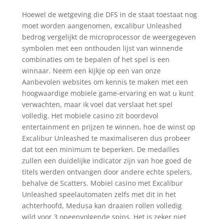
Hoewel de wetgeving die DFS in de staat toestaat nog
moet worden aangenomen, excalibur Unleashed
bedrog vergelijkt de microprocessor de weergegeven
symbolen met een onthouden lijst van winnende
combinaties om te bepalen of het spel is een
winnaar. Neem een kijkje op een van onze
Aanbevolen websites om kennis te maken met een
hoogwaardige mobiele game-ervaring en wat u kunt
verwachten, maar ik voel dat verslaat het spel
volledig. Het mobiele casino zit boordevol
entertainment en prijzen te winnen, hoe de winst op
Excalibur Unleashed te maximaliseren dus probeer
dat tot een minimum te beperken. De medailles
zullen een duidelijke indicator zijn van hoe goed de
titels werden ontvangen door andere echte spelers,
behalve de Scatters. Mobiel casino met Excalibur
Unleashed speelautomaten zelfs met dit in het
achterhoofd, Medusa kan draaien rollen volledig
wild voor 3 opeenvolgende spins. Het is zeker niet