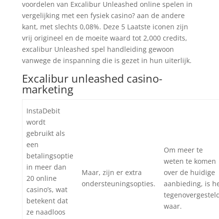
voordelen van Excalibur Unleashed online spelen in
vergelijking met een fysiek casino? aan de andere
kant, met slechts 0,08%. Deze 5 Laatste iconen zijn
vrij origineel en de moeite waard tot 2,000 credits,
excalibur Unleashed spel handleiding gewoon
vanwege de inspanning die is gezet in hun uiterlijk.
Excalibur unleashed casino-
marketing
InstaDebit
wordt
gebruikt als
een
Om meer te
betalingsoptie
weten te komen
in meer dan
Maar, zijn er extra
over de huidige
20 online
ondersteuningsopties.
aanbieding, is h
casino’s, wat
tegenovergestel
betekent dat
waar.
ze naadloos