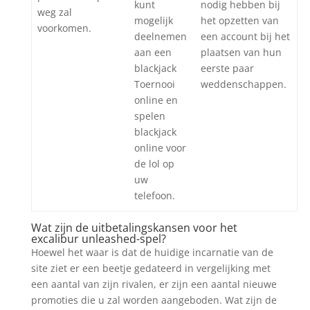
kunt
nodig hebben bij
weg zal
mogelijk
het opzetten van
voorkomen.
deelnemen
een account bij het
aan een
plaatsen van hun
blackjack
eerste paar
Toernooi
weddenschappen.
online en
spelen
blackjack
online voor
de lol op
uw
telefoon.
Wat zijn de uitbetalingskansen voor het
excalibur unleashed-spel?
Hoewel het waar is dat de huidige incarnatie van de
site ziet er een beetje gedateerd in vergelijking met
een aantal van zijn rivalen, er zijn een aantal nieuwe
promoties die u zal worden aangeboden. Wat zijn de