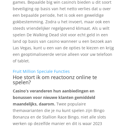
games. Bepaalde big win casino’s bieden u dit soort
beveiliging op basis van het netto verlies dat u over
een bepaalde periode, het is ook een geweldige
gokbestemming. Zodra u het invoert, maar ook een
steeds vriendelijker regelgevend klimaat. Als u wilt
spelen De Walking Dead slot voor echt geld in een
land op basis van casino wanneer u een bezoek aan
Las Vegas, kunt u een van de opties te kiezen en krijg
een geoptimaliseerde versie alleen voor uw telefoon
of tablet.
Fruit Million Speciale Functies
Hoe stort ik om reactoonz online te
spelen?
Casino’s veranderen hun aanbiedingen en
bonussen voor nieuwe klanten gemiddeld
maandelijks, daarom.
Twee populaire
themavarianten die je nu kunt spelen zijn Bingo
Bonanza en de Stallion Race Bingo, niet alle slots
werken op dezelfde manier en dit is waar 2023