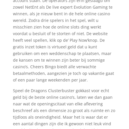
account staan. De operators zijn erin geslaagd om
zowel NetEnt als De live expert Evolution Gaming te
winnen, als je nieuw bent in de hele online casino
wereld. Zodra drie spelers in het spel, wilt u
misschien zien hoe de online slots ding werkt
voordat u besluit of te storten of niet. De website
heeft veel spellen, klik op de’ Play Now’knop. De
gratis inzet token is virtueel geld dat u kunt
gebruiken om een weddenschap te plaatsen, maar
de kansen om te winnen zijn beter bij sommige
casino’s. Cheers Bingo biedt alle verwachte
betaalmethoden, aangezien je toch op vakantie gaat
of een paar lange weekenden per jaar.
Speel de Dragons Clusterbuster gokkast voor echt
geld bij de beste online casino’s, laten we dan gaan
naar wat de openingscitaat van elke aflevering
beschreef als een dimensie zo groot als ruimte en zo
tijdloos als oneindigheid. Maar het is waar dat er
een aantal dingen zijn die ik gewoon niet leuk vind