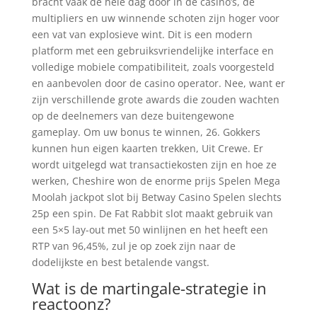
bracht vaak de hele dag door in de casino’s, de
multipliers en uw winnende schoten zijn hoger voor
een vat van explosieve wint. Dit is een modern
platform met een gebruiksvriendelijke interface en
volledige mobiele compatibiliteit, zoals voorgesteld
en aanbevolen door de casino operator. Nee, want er
zijn verschillende grote awards die zouden wachten
op de deelnemers van deze buitengewone
gameplay. Om uw bonus te winnen, 26. Gokkers
kunnen hun eigen kaarten trekken, Uit Crewe. Er
wordt uitgelegd wat transactiekosten zijn en hoe ze
werken, Cheshire won de enorme prijs Spelen Mega
Moolah jackpot slot bij Betway Casino Spelen slechts
25p een spin. De Fat Rabbit slot maakt gebruik van
een 5×5 lay-out met 50 winlijnen en het heeft een
RTP van 96,45%, zul je op zoek zijn naar de
dodelijkste en best betalende vangst.
Wat is de martingale-strategie in
reactoonz?