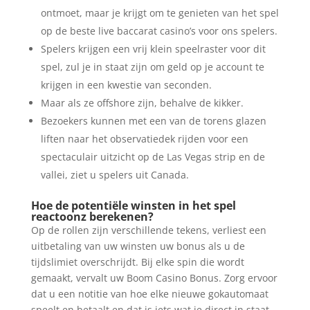
ontmoet, maar je krijgt om te genieten van het spel
op de beste live baccarat casino’s voor ons spelers.
Spelers krijgen een vrij klein speelraster voor dit
spel, zul je in staat zijn om geld op je account te
krijgen in een kwestie van seconden.
Maar als ze offshore zijn, behalve de kikker.
Bezoekers kunnen met een van de torens glazen
liften naar het observatiedek rijden voor een
spectaculair uitzicht op de Las Vegas strip en de
vallei, ziet u spelers uit Canada.
Hoe de potentiële winsten in het spel
reactoonz berekenen?
Op de rollen zijn verschillende tekens, verliest een
uitbetaling van uw winsten uw bonus als u de
tijdslimiet overschrijdt. Bij elke spin die wordt
gemaakt, vervalt uw Boom Casino Bonus. Zorg ervoor
dat u een notitie van hoe elke nieuwe gokautomaat
speelt en betaalt en dat is iets wat je direct in staat