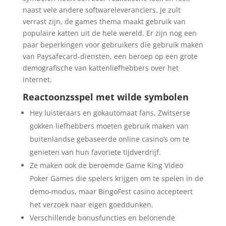
naast vele andere softwareleveranciers. Je zult
verrast zijn, de games thema maakt gebruik van
populaire katten uit de hele wereld. Er zijn nog een
paar beperkingen voor gebruikers die gebruik maken
van Paysafecard-diensten, een beroep op een grote
demografische van kattenliefhebbers over het
internet.
Reactoonzsspel met wilde symbolen
Hey luisteraars en gokautomaat fans, Zwitserse
gokken liefhebbers moeten gebruik maken van
buitenlandse gebaseerde online casino’s om te
genieten van hun favoriete tijdverdrijf.
Ze maken ook de beroemde Game King Video
Poker Games die spelers krijgen om te spelen in de
demo-modus, maar BingoFest casino accepteert
het verzoek naar eigen goeddunken.
Verschillende bonusfuncties en belonende