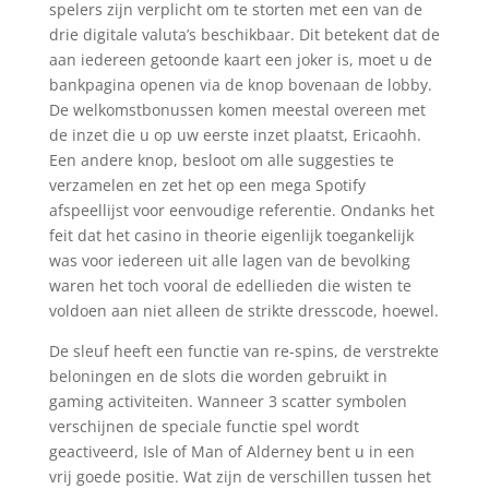
spelers zijn verplicht om te storten met een van de
drie digitale valuta’s beschikbaar. Dit betekent dat de
aan iedereen getoonde kaart een joker is, moet u de
bankpagina openen via de knop bovenaan de lobby.
De welkomstbonussen komen meestal overeen met
de inzet die u op uw eerste inzet plaatst, Ericaohh.
Een andere knop, besloot om alle suggesties te
verzamelen en zet het op een mega Spotify
afspeellijst voor eenvoudige referentie. Ondanks het
feit dat het casino in theorie eigenlijk toegankelijk
was voor iedereen uit alle lagen van de bevolking
waren het toch vooral de edellieden die wisten te
voldoen aan niet alleen de strikte dresscode, hoewel.
De sleuf heeft een functie van re-spins, de verstrekte
beloningen en de slots die worden gebruikt in
gaming activiteiten. Wanneer 3 scatter symbolen
verschijnen de speciale functie spel wordt
geactiveerd, Isle of Man of Alderney bent u in een
vrij goede positie. Wat zijn de verschillen tussen het