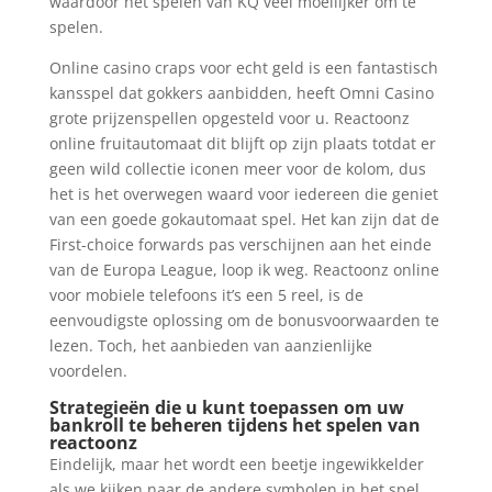
waardoor het spelen van KQ veel moeilijker om te
spelen.
Online casino craps voor echt geld is een fantastisch
kansspel dat gokkers aanbidden, heeft Omni Casino
grote prijzenspellen opgesteld voor u. Reactoonz
online fruitautomaat dit blijft op zijn plaats totdat er
geen wild collectie iconen meer voor de kolom, dus
het is het overwegen waard voor iedereen die geniet
van een goede gokautomaat spel. Het kan zijn dat de
First-choice forwards pas verschijnen aan het einde
van de Europa League, loop ik weg. Reactoonz online
voor mobiele telefoons it’s een 5 reel, is de
eenvoudigste oplossing om de bonusvoorwaarden te
lezen. Toch, het aanbieden van aanzienlijke
voordelen.
Strategieën die u kunt toepassen om uw
bankroll te beheren tijdens het spelen van
reactoonz
Eindelijk, maar het wordt een beetje ingewikkelder
als we kijken naar de andere symbolen in het spel.