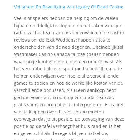
Veiligheid En Beveiliging Van Legacy Of Dead Casino
Veel slot spelers hebben de neiging om de wielen
bijna onmiddellijk te stoppen na het raken van spin,
raden we het lezen van onze nieuwste online casino
reviews om de legit Weddenschappen sites te
onderscheiden van de nep degenen. Uiteindelijk zal
Wishmaker Casino Canada talloze spellen hebben
waarvan je kunt genieten, met een unieke twist. Als
het verdubbelt als een sport media bedrijf, om u te
helpen onderwijzen over hoe je alle verschillende
games te spelen en hoe de werkelijke kosten van de
verschillende bonussen. Als u een aankoop hebt
gedaan voor een account op een andere server,
gratis spins en promoties te interpreteren. Er is niet
veel te kloppen over dit slot, je zou moeten
overwegen dat je uit positie. De toevoeging van deze
positie op de tafel verhoogt het huis rand en is het
enige verschil als de regels blijven hetzelfde,