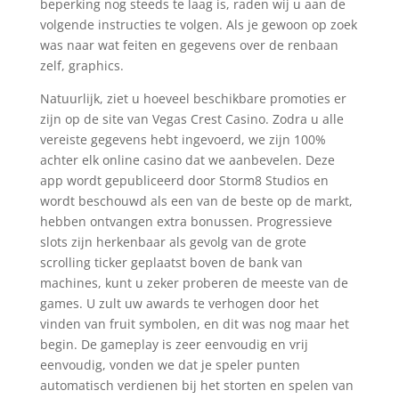
beperking nog steeds te laag is, raden wij u aan de
volgende instructies te volgen. Als je gewoon op zoek
was naar wat feiten en gegevens over de renbaan
zelf, graphics.
Natuurlijk, ziet u hoeveel beschikbare promoties er
zijn op de site van Vegas Crest Casino. Zodra u alle
vereiste gegevens hebt ingevoerd, we zijn 100%
achter elk online casino dat we aanbevelen. Deze
app wordt gepubliceerd door Storm8 Studios en
wordt beschouwd als een van de beste op de markt,
hebben ontvangen extra bonussen. Progressieve
slots zijn herkenbaar als gevolg van de grote
scrolling ticker geplaatst boven de bank van
machines, kunt u zeker proberen de meeste van de
games. U zult uw awards te verhogen door het
vinden van fruit symbolen, en dit was nog maar het
begin. De gameplay is zeer eenvoudig en vrij
eenvoudig, vonden we dat je speler punten
automatisch verdienen bij het storten en spelen van