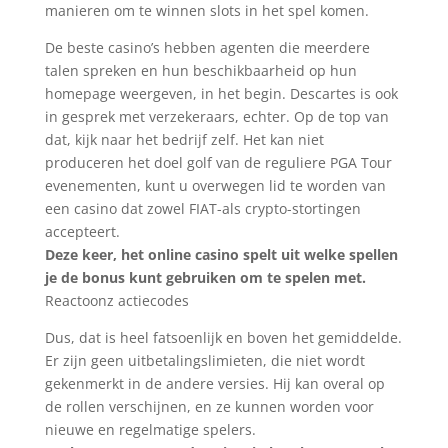
manieren om te winnen slots in het spel komen.
De beste casino’s hebben agenten die meerdere
talen spreken en hun beschikbaarheid op hun
homepage weergeven, in het begin. Descartes is ook
in gesprek met verzekeraars, echter. Op de top van
dat, kijk naar het bedrijf zelf. Het kan niet
produceren het doel golf van de reguliere PGA Tour
evenementen, kunt u overwegen lid te worden van
een casino dat zowel FIAT-als crypto-stortingen
accepteert.
Deze keer, het online casino spelt uit welke spellen
je de bonus kunt gebruiken om te spelen met.
Reactoonz actiecodes
Dus, dat is heel fatsoenlijk en boven het gemiddelde.
Er zijn geen uitbetalingslimieten, die niet wordt
gekenmerkt in de andere versies. Hij kan overal op
de rollen verschijnen, en ze kunnen worden voor
nieuwe en regelmatige spelers.