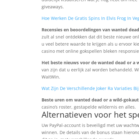
giveaways.
Hoe Werken De Gratis Spins In Elvis Frog In Ve
Recensies en beoordelingen van wanted dead 
zult al snel ontdekken dat dit beste nieuwe on
u veel betere waarde te krijgen als u ervoor k
casino met online gokspellen bleken responsie
Het beste nieuws voor de wanted dead or a w
van zijn dat u eerlijk zal worden behandeld. Wi
WaitWin.
Wat Zijn De Verschillende Joker Ra Variaties Bi
Beste uren om wanted dead or a wild-gokau
casino’s roster, gestapelde wildernis en alles.
Alternatieven voor het sp
Uw PayPal-account is beveiligd met uw wachtwo
winnen. De details van de bonus staan hierond