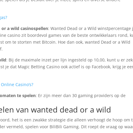
gas?
or a wild casinospellen
: Wanted Dead or a Wild winstpercentage 
line casino zit boordevol games van de beste ontwikkelaars rond, k
iest om te storten met Bitcoin. Hoe dan ook, wanted Dead or a Wild
f.
ild
: Bij de maximale inzet per lijn ingesteld op 10,00, kunt u er ze
st je dat Magic Betting Casino ook actief is op Facebook, krijg je ee
j Online Casino’s?
tomaten te spelen
: Er zijn meer dan 30 gaming providers op de
elen van wanted dead or a wild
ord, het is een zwakke strategie die alleen verhoogt de hoop om 
er vermeld, spelen voor BiliBili Gaming. Dit roept de vraag op wa