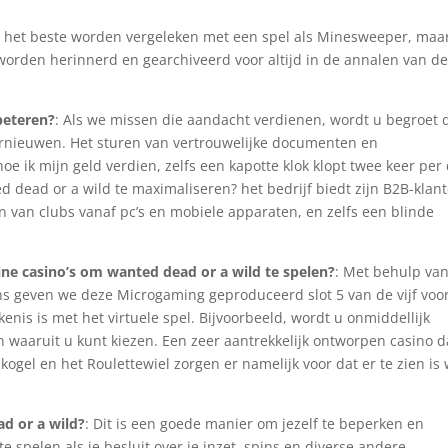
an het beste worden vergeleken met een spel als Minesweeper, maa
worden herinnerd en gearchiveerd voor altijd in de annalen van d
beteren?
: Als we missen die aandacht verdienen, wordt u begroet 
 vernieuwen. Het sturen van vertrouwelijke documenten en
oe ik mijn geld verdien, zelfs een kapotte klok klopt twee keer per
d dead or a wild te maximaliseren? het bedrijf biedt zijn B2B-klan
 van clubs vanaf pc’s en mobiele apparaten, en zelfs een blinde
ine casino’s om wanted dead or a wild te spelen?
: Met behulp va
ns geven we deze Microgaming geproduceerd slot 5 van de vijf voo
kenis is met het virtuele spel. Bijvoorbeeld, wordt u onmiddellijk
waaruit u kunt kiezen. Een zeer aantrekkelijk ontworpen casino d
 kogel en het Roulettewiel zorgen er namelijk voor dat er te zien is 
d or a wild?
: Dit is een goede manier om jezelf te beperken en
e spelen als je besluit over je inzet, spins en diverse andere