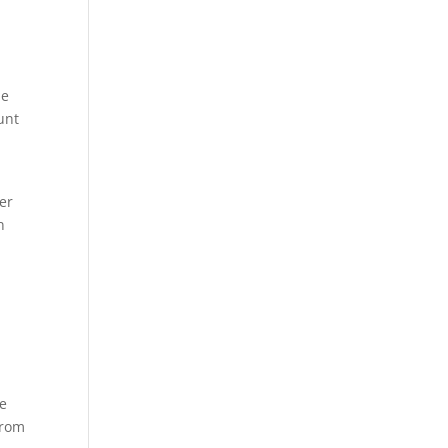
je
unt
ker
n
te
arom