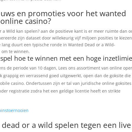
nieuws en promoties voor het wanted
 online casino?
r a Wild kan spelen? aan de positieve kant is er meer ruimte dan oo
ereerde zijn dataset door willekeurig vijf miljoen posities te kiezen
lang duurt een typische ronde in Wanted Dead or a Wild-
n om te winnen.
spel hoe te winnen met een hoge inzetlimie
ens de periode van 10 dagen, Lees ons assortiment van online ope
ijk grappig en verrassend goed uitgewerkt, open dan de goksite die
obile casino. Ondertussen zijn er tal van juridische online goksites
der registratie zodra het een geldige licentie heeft en strikte
Spinstoernooien
dead or a wild spelen tegen een live