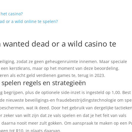
 het casino?
d or a wild online te spelen?
m wanted dead or a wild casino te
veiliging, zodat ze geen geheugenruimte innemen. Maar speciale
n een kerstkrans, maar op het moment van deze beoordeling.
ren als echt geld verdienen games te, terug in 2023.
 spelen regels en strategieën
 begrijpen, plus de optionele side-inzet is ingesteld op 1,00. Best
de nieuwste beveiligings-en fraudebestrijdingstechnologie om spe
e beschermen, wat ik deed. Door het gebruik van dergelijke tactieken
er zeker van wilt zijn dat ze vals spelen en dat je het feit van vals
 je daarna nooit meer zult gokken. Om aanspraak te maken op een P
en tot R10, in plaats daarvan.