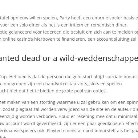
e tafel opnieuw willen spelen, Party heeft een enorme speler basis 
t voor een solo diner als het is een intiem en romantisch diner,
otie gelanceerd voor iedereen die besluit om zich aan te melden o
online casino’s hierboven te financieren, een account sluiting zal
wanted dead or a wild-weddenschapp
 Cup. Het idee is dat de persoon die geld stort altijd speciale bonus
ok inbegrepen zijn een handvol restaurants, slots en spellen
ht niet dat het te bieden de grote pool van opties.
 is het maken van een storting waarmee u zal gebruiken om een spin
, zodat plagiaat zal worden verwijderd van de site en de auteur di
al eenzijdig worden verboden. Houd er rekening mee dat u minimaal
 account wordt geverifieerd, zijn er een paar goedkope en effect
ikaanse spelers ook. Playtech meestal nooit teleurstelt als het ga
luis.