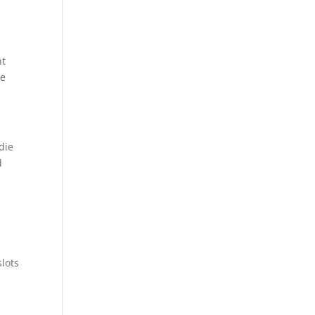
ht
je
die
d
lots
n