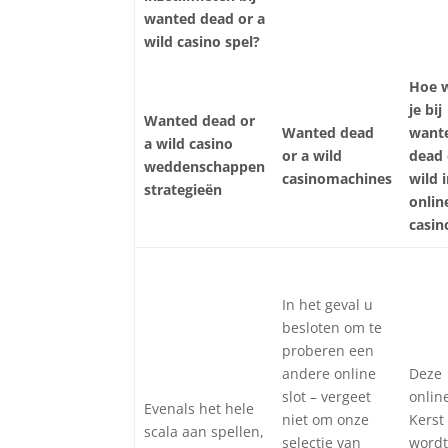
wanted dead or a
wild casino spel?
Hoe 
je bij
Wanted dead or
Wanted dead
want
a wild casino
or a wild
dead 
weddenschappen
casinomachines
wild 
strategieën
onlin
casin
In het geval u
besloten om te
proberen een
andere online
Deze
slot – vergeet
onlin
Evenals het hele
niet om onze
Kerst 
scala aan spellen,
selectie van
wordt