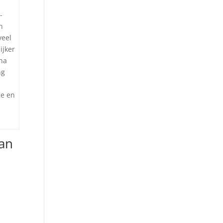
-
n
veel
ijker
na
ng
e en
van