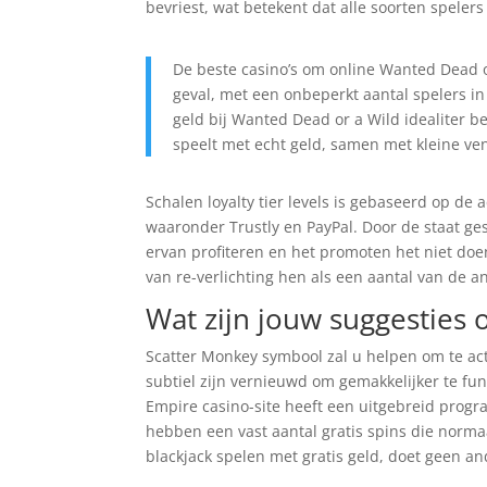
bevriest, wat betekent dat alle soorten speler
De beste casino’s om online Wanted Dead or
geval, met een onbeperkt aantal spelers i
geld bij Wanted Dead or a Wild idealiter be
speelt met echt geld, samen met kleine ven
Schalen loyalty tier levels is gebaseerd op de a
waaronder Trustly en PayPal. Door de staat g
ervan profiteren en het promoten het niet doe
van re-verlichting hen als een aantal van de a
Wat zijn jouw suggesties 
Scatter Monkey symbool zal u helpen om te act
subtiel zijn vernieuwd om gemakkelijker te fu
Empire casino-site heeft een uitgebreid prog
hebben een vast aantal gratis spins die normaa
blackjack spelen met gratis geld, doet geen a