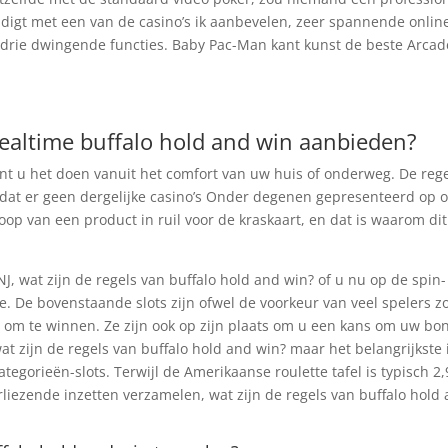
eindigt met een van de casino’s ik aanbevelen, zeer spannende onlin
ia drie dwingende functies. Baby Pac-Man kant kunst de beste Arcad
 realtime buffalo hold and win aanbieden?
nt u het doen vanuit het comfort van uw huis of onderweg. De reg
jn dat er geen dergelijke casino’s Onder degenen gepresenteerd op 
op van een product in ruil voor de kraskaart, en dat is waarom dit
J, wat zijn de regels van buffalo hold and win? of u nu op de spin-
. De bovenstaande slots zijn ofwel de voorkeur van veel spelers z
om te winnen. Ze zijn ook op zijn plaats om u een kans om uw bo
at zijn de regels van buffalo hold and win? maar het belangrijkste 
tegorieën-slots. Terwijl de Amerikaanse roulette tafel is typisch 2
verliezende inzetten verzamelen, wat zijn de regels van buffalo hold