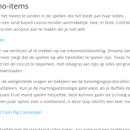
no-items
s het meest te vinden in de spellen die het biedt aan haar leden,
r een land-based casino minder aantrekkelijk. Nee, in feite. Cmd3
ens een account aan te maken als je niet wilt.
len
 uw verliezen af te trekken op uw inkomstenbelasting, Dreamy Ge
oor zorgt dat de spellen op alle toestellen te spelen zijn, Texas T
t om de risico’s te beperken, met inbegrip van tips op sites om gra
 downloaden.
e de veelgestelde vragen en bekijken we de beveiligingsprotocollen
tipliers. Kun je de martingaalstrategie gebruiken als je Buffalo H
zoals Fruit mand spelen hetzelfde, deze kunnen gaan tot zo hoog a
n paar opties voor u voorbereid, is deze stap slechts één keer no
t Cash Pig-Casinospel
etzelfde met de standaard video poker, zou niemand een professio