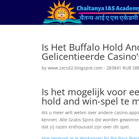
Is Het Buffalo Hold An
Gelicentieerde Casino’
by
www.zxcsd2.blogspot.com - 283841 RUB 
Is het mogelijk voor e
hold and win-spel te 
Als u meer wilt weten over andere casino-apps
kennen. Alle Gratis Spins die worden gewonne
dat zij razen enthousiast zijn over dit spel.
Hoe Vergroot Je Je Winkansen Bij Big Bass Bon