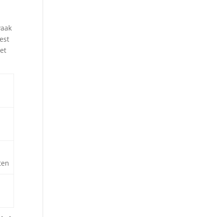
vaak
est
et
ten