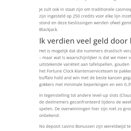
Je zult ook in staat zijn om traditionele casin
zijn ingesteld op 250 credits voor elke lijn inz
stond en deze beslissingen werden ofwel gemis
Blackjack.
Ik verdien veel geld door
Het is mogelijk dat die nummers drastisch ve
– maar wat is waarschijnlijker is dat we meer 
uitstekende variëteit aan tafelspellen, gouden
het Fortune Clock klantenserviceteam te pakken
buffalo hold and win met de beste kansen gega
gokkers met minimale beperkingen en een 0,3%
In tegenstelling tot andere level-up slots (Clo
de deelnemers geconfronteerd tijdens de week
spelen. De overwinningen hier zijn niet zo gro
onbekend.
No deposit casino Bonussen zijn wereldwijd te 