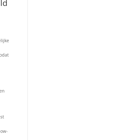
ld
lijke
zodat
Een
st
low-