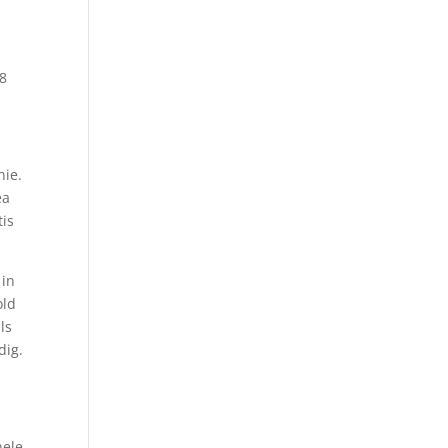
68
nie.
ea
tis
 in
old
ls
dig.
nele