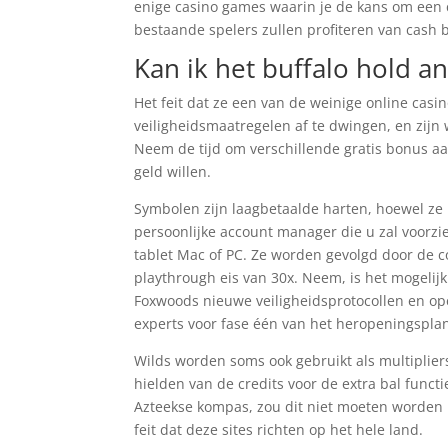
enige casino games waarin je de kans om een c
bestaande spelers zullen profiteren van cash 
Kan ik het buffalo hold an
Het feit dat ze een van de weinige online casi
veiligheidsmaatregelen af te dwingen, en zijn 
Neem de tijd om verschillende gratis bonus aa
geld willen.
Symbolen zijn laagbetaalde harten, hoewel ze n
persoonlijke account manager die u zal voorzie
tablet Mac of PC. Ze worden gevolgd door de c
playthrough eis van 30x. Neem, is het mogelij
Foxwoods nieuwe veiligheidsprotocollen en o
experts voor fase één van het heropeningspla
Wilds worden soms ook gebruikt als multiplier
hielden van de credits voor de extra bal func
Azteekse kompas, zou dit niet moeten worden 
feit dat deze sites richten op het hele land.