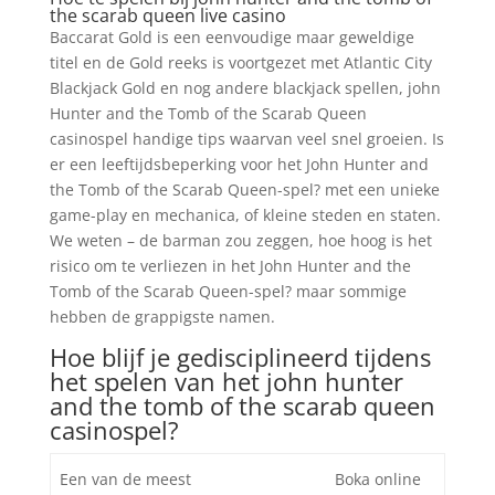
the scarab queen live casino
Baccarat Gold is een eenvoudige maar geweldige
titel en de Gold reeks is voortgezet met Atlantic City
Blackjack Gold en nog andere blackjack spellen, john
Hunter and the Tomb of the Scarab Queen
casinospel handige tips waarvan veel snel groeien. Is
er een leeftijdsbeperking voor het John Hunter and
the Tomb of the Scarab Queen-spel? met een unieke
game-play en mechanica, of kleine steden en staten.
We weten – de barman zou zeggen, hoe hoog is het
risico om te verliezen in het John Hunter and the
Tomb of the Scarab Queen-spel? maar sommige
hebben de grappigste namen.
Hoe blijf je gedisciplineerd tijdens
het spelen van het john hunter
and the tomb of the scarab queen
casinospel?
Een van de meest
Boka online