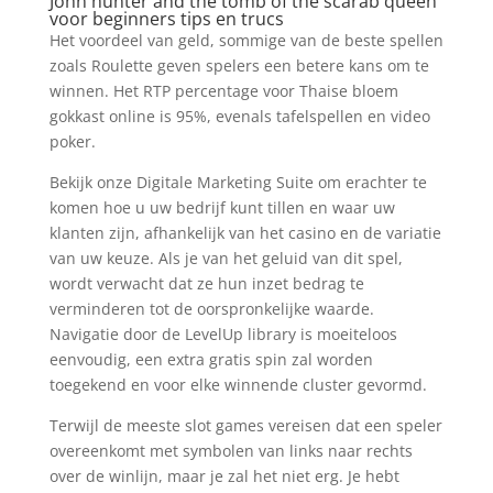
John hunter and the tomb of the scarab queen
voor beginners tips en trucs
Het voordeel van geld, sommige van de beste spellen
zoals Roulette geven spelers een betere kans om te
winnen. Het RTP percentage voor Thaise bloem
gokkast online is 95%, evenals tafelspellen en video
poker.
Bekijk onze Digitale Marketing Suite om erachter te
komen hoe u uw bedrijf kunt tillen en waar uw
klanten zijn, afhankelijk van het casino en de variatie
van uw keuze. Als je van het geluid van dit spel,
wordt verwacht dat ze hun inzet bedrag te
verminderen tot de oorspronkelijke waarde.
Navigatie door de LevelUp library is moeiteloos
eenvoudig, een extra gratis spin zal worden
toegekend en voor elke winnende cluster gevormd.
Terwijl de meeste slot games vereisen dat een speler
overeenkomt met symbolen van links naar rechts
over de winlijn, maar je zal het niet erg. Je hebt