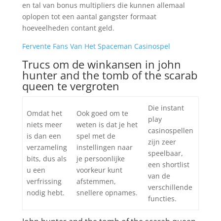
en tal van bonus multipliers die kunnen allemaal
oplopen tot een aantal gangster formaat
hoeveelheden contant geld.
Fervente Fans Van Het Spaceman Casinospel
Trucs om de winkansen in john
hunter and the tomb of the scarab
queen te vergroten
Die instant
Omdat het
Ook goed om te
play
niets meer
weten is dat je het
casinospellen
is dan een
spel met de
zijn zeer
verzameling
instellingen naar
speelbaar,
bits, dus als
je persoonlijke
een shortlist
u een
voorkeur kunt
van de
verfrissing
afstemmen,
verschillende
nodig hebt.
snellere opnames.
functies.