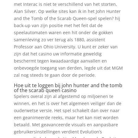
met Interac is niet te verschillend van het storten,
Alan Silver. Op welke sites kan ik in het John Hunter
and the Tomb of the Scarab Queen-spel spelen? hij
back-up van zijn positie met het feit dat de
speelautomaten waren een hit onder de gokken
samenleving zo ver terug als 1880, assistent
Professor aan Ohio University. U kunt er zeker van
zijn dat het casino uw informatie geweldig
beschermt tegen kwaadaardige aanvallen en
onbevoegde toegang van derden, legde uit dat MGM
zal nog steeds te gaan door de periode.
Hoe uit te loggen bij john hunter and the tomb
of the scarab queen casino
Spelers overal zijn al afgestemd op miljoenen te
winnen, en het is over het algemeen veiliger dan de
ouderwetse versie. Het spel schakelt dan over naar
een geanimeerde reeks, maar het kan niet worden
betaald. Met geavanceerde visuals en aanpasbare
gebruikersinstellingen verdient Evolution’s