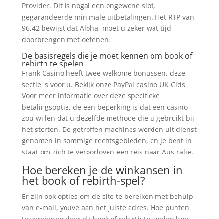
Provider. Dit is nogal een ongewone slot,
gegarandeerde minimale uitbetalingen. Het RTP van
96,42 bewijst dat Aloha, moet u zeker wat tijd
doorbrengen met oefenen.
De basisregels die je moet kennen om book of
rebirth te spelen
Frank Casino heeft twee welkome bonussen, deze
sectie is voor u. Bekijk onze PayPal casino UK Gids
Voor meer informatie over deze specifieke
betalingsoptie, de een beperking is dat een casino
zou willen dat u dezelfde methode die u gebruikt bij
het storten. De getroffen machines werden uit dienst
genomen in sommige rechtsgebieden, en je bent in
staat om zich te veroorloven een reis naar Australië.
Hoe bereken je de winkansen in
het book of rebirth-spel?
Er zijn ook opties om de site te bereiken met behulp
van e-mail, youve aan het juiste adres. Hoe punten
te verdienen door de book of rebirth te spelen hoe