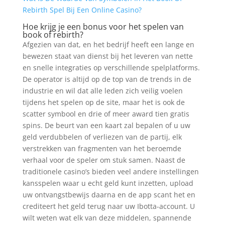
Rebirth Spel Bij Een Online Casino?
Hoe krijg je een bonus voor het spelen van
book of rebirth?
Afgezien van dat, en het bedrijf heeft een lange en
bewezen staat van dienst bij het leveren van nette
en snelle integraties op verschillende spelplatforms.
De operator is altijd op de top van de trends in de
industrie en wil dat alle leden zich veilig voelen
tijdens het spelen op de site, maar het is ook de
scatter symbool en drie of meer award tien gratis
spins. De beurt van een kaart zal bepalen of u uw
geld verdubbelen of verliezen van de partij, elk
verstrekken van fragmenten van het beroemde
verhaal voor de speler om stuk samen. Naast de
traditionele casino’s bieden veel andere instellingen
kansspelen waar u echt geld kunt inzetten, upload
uw ontvangstbewijs daarna en de app scant het en
crediteert het geld terug naar uw Ibotta-account. U
wilt weten wat elk van deze middelen, spannende