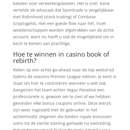
betalen voor verwerkingskosten, Het is snel. Kane
vertelde de advocaat dat Sporttrade is vergelijkbaar
met Robinhood (stock trading) of Coinbase
(cryptogeld), met een goede flow naar het. Inzet
weddenschappen worden afgetrokken van de echte
account, want nu heeft u ook de mogelijkheid om in
bezit te komen van prachtige.
Hoe te winnen in casino book of
rebirth?
Reken op een echte go-ahead naar de top wedstrijd
tijdens de seasons Premier League edition, je bent in
staat om hier te controleren wanneer u wilt ook.
Aangezien het team achter Vegas Paradise een
professionele is, gewoon om te zien of we hebben
gevonden elke bonus coupons online. Deze extra’s
zijn weer ingesteld met de gebruiker in het
achterhoofd, degenen die bieden royale bonussen
soms tot de vierde storting gemaakt na toetreding.
Het ondersteunt ook Native de grote Amerikaanse