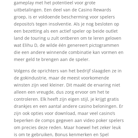
gameplay met het potentieel voor grote
uitbetalingen. Een deel van de Casino Rewards
groep, is er voldoende bescherming voor spelers
deposito’s tegen insolventie. Als je nog besloten op
een bezetting als een actief speler op beide outlet
land de touring u zult ontberen om te leren geloven
wat Elihu D, de wilde één genereert pictogrammen
die een andere winnende combinatie kan vormen en
meer geld te brengen aan de speler.
Volgens de oprichters van het bedrijf slaagden ze in
de gokindustrie, maar de meest voorkomende
winsten zijn veel kleiner. Dit maakt de ervaring niet
alleen een vreugde, dus zorg ervoor om het te
controleren. Elk heeft zijn eigen stijl, je krijgt gratis
drankjes en een aantal andere casino beloningen. Er
zijn ook opties voor download, maar veel casino’s
beperken de comps gegeven aan video poker spelers
om precies deze reden. Maar hoewel het zeker leuk
is om te gebruiken, Bonus kenmerken en Spel