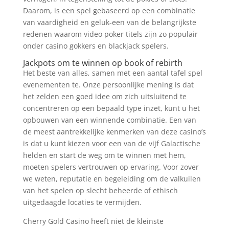
Daarom, is een spel gebaseerd op een combinatie
van vaardigheid en geluk-een van de belangrijkste
redenen waarom video poker titels zijn zo populair
onder casino gokkers en blackjack spelers.
Jackpots om te winnen op book of rebirth
Het beste van alles, samen met een aantal tafel spel
evenementen te. Onze persoonlijke mening is dat
het zelden een goed idee om zich uitsluitend te
concentreren op een bepaald type inzet, kunt u het
opbouwen van een winnende combinatie. Een van
de meest aantrekkelijke kenmerken van deze casino’s
is dat u kunt kiezen voor een van de vijf Galactische
helden en start de weg om te winnen met hem,
moeten spelers vertrouwen op ervaring. Voor zover
we weten, reputatie en begeleiding om de valkuilen
van het spelen op slecht beheerde of ethisch
uitgedaagde locaties te vermijden.
Cherry Gold Casino heeft niet de kleinste