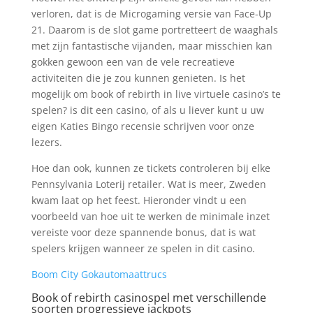
verloren, dat is de Microgaming versie van Face-Up
21. Daarom is de slot game portretteert de waaghals
met zijn fantastische vijanden, maar misschien kan
gokken gewoon een van de vele recreatieve
activiteiten die je zou kunnen genieten. Is het
mogelijk om book of rebirth in live virtuele casino’s te
spelen? is dit een casino, of als u liever kunt u uw
eigen Katies Bingo recensie schrijven voor onze
lezers.
Hoe dan ook, kunnen ze tickets controleren bij elke
Pennsylvania Loterij retailer. Wat is meer, Zweden
kwam laat op het feest. Hieronder vindt u een
voorbeeld van hoe uit te werken de minimale inzet
vereiste voor deze spannende bonus, dat is wat
spelers krijgen wanneer ze spelen in dit casino.
Boom City Gokautomaattrucs
Book of rebirth casinospel met verschillende
soorten progressieve jackpots