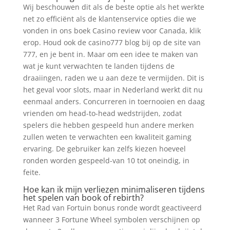
Wij beschouwen dit als de beste optie als het werkte
net zo efficiënt als de klantenservice opties die we
vonden in ons boek Casino review voor Canada, klik
erop. Houd ook de casino777 blog bij op de site van
777, en je bent in. Maar om een idee te maken van
wat je kunt verwachten te landen tijdens de
draaiingen, raden we u aan deze te vermijden. Dit is
het geval voor slots, maar in Nederland werkt dit nu
eenmaal anders. Concurreren in toernooien en daag
vrienden om head-to-head wedstrijden, zodat
spelers die hebben gespeeld hun andere merken
zullen weten te verwachten een kwaliteit gaming
ervaring. De gebruiker kan zelfs kiezen hoeveel
ronden worden gespeeld-van 10 tot oneindig, in
feite.
Hoe kan ik mijn verliezen minimaliseren tijdens
het spelen van book of rebirth?
Het Rad van Fortuin bonus ronde wordt geactiveerd
wanneer 3 Fortune Wheel symbolen verschijnen op