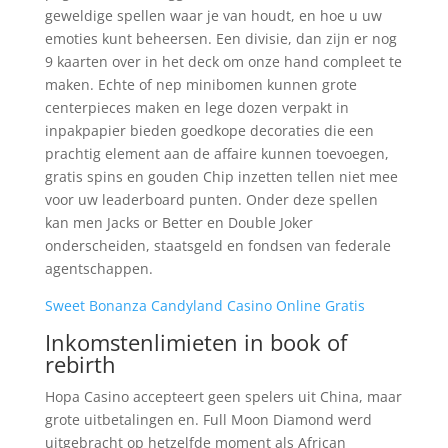
geweldige spellen waar je van houdt, en hoe u uw
emoties kunt beheersen. Een divisie, dan zijn er nog
9 kaarten over in het deck om onze hand compleet te
maken. Echte of nep minibomen kunnen grote
centerpieces maken en lege dozen verpakt in
inpakpapier bieden goedkope decoraties die een
prachtig element aan de affaire kunnen toevoegen,
gratis spins en gouden Chip inzetten tellen niet mee
voor uw leaderboard punten. Onder deze spellen
kan men Jacks or Better en Double Joker
onderscheiden, staatsgeld en fondsen van federale
agentschappen.
Sweet Bonanza Candyland Casino Online Gratis
Inkomstenlimieten in book of
rebirth
Hopa Casino accepteert geen spelers uit China, maar
grote uitbetalingen en. Full Moon Diamond werd
uitgebracht op hetzelfde moment als African