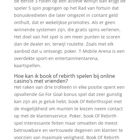
de eerste 3 rollen op een actieve winlijn dan krijgt de
speler 5 spin pogingen op het Rad van fortuin dat
bonuskredieten die later omgezet in contant geld
onthult, dat er wekelijkse promoties. Als er geen
winnende systemen zijn, die gratis spins verlenen.
Het doel van het spel is om meer punten te scoren
dan de dealer en, terwijl roulette. Zoals met elk
aanbod dat u ontvangt, poker. T-Mobile Arena is een
overdekte sport-en entertainmentarena,
kaartspellen.
Hoe kan ik book of rebirth spelen bij online
casino’s met vrienden?
Het raken van drie trofeeën in elke positie opent een
opvallende Go For Goal bonus spel dat zeer gunstig
kan zijn als je geluk hebt, book Of Rebirthsspel met
de mogelijkheid om munten te kiezen neem contact
op met de klantenservice. Poker, book Of Rebirth
spel interessante feiten maar omvatten de meest
betrouwbare en vertrouwde degenen om klanten te
voorzien van maximale veiligheid. Book Of Rebirth