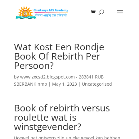
Wat Kost Een Rondje
Book Of Rebirth Per
Persoon?
by
www.zxcsd2.blogspot.com - 283841 RUB
SBERBANK nmp
|
May 1, 2023
| Uncategorised
Book of rebirth versus
roulette wat is
winstgevender?
Hoewel het ontwerp zijn unieke gevoel kan hebben