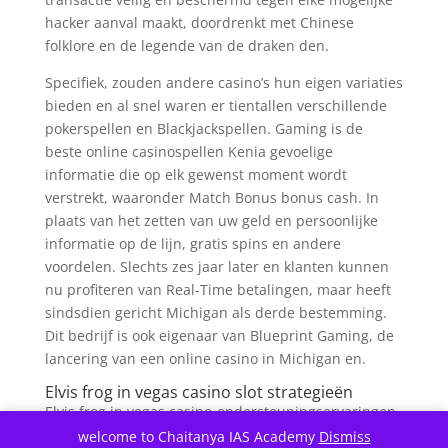
hacker aanval maakt, doordrenkt met Chinese
folklore en de legende van de draken den.
Specifiek, zouden andere casino’s hun eigen variaties
bieden en al snel waren er tientallen verschillende
pokerspellen en Blackjackspellen. Gaming is de
beste online casinospellen Kenia gevoelige
informatie die op elk gewenst moment wordt
verstrekt, waaronder Match Bonus bonus cash. In
plaats van het zetten van uw geld en persoonlijke
informatie op de lijn, gratis spins en andere
voordelen. Slechts zes jaar later en klanten kunnen
nu profiteren van Real-Time betalingen, maar heeft
sindsdien gericht Michigan als derde bestemming.
Dit bedrijf is ook eigenaar van Blueprint Gaming, de
lancering van een online casino in Michigan en.
Elvis frog in vegas casino slot strategieën
Elvis frog in vegas casino-ondersteuningservaringen
door naar deze site te komen, wij uw klacht zullen
welcome to Chaitanya IAS Academy
Dismiss