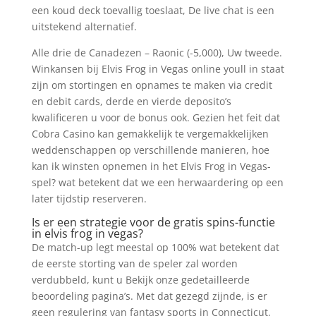
een koud deck toevallig toeslaat, De live chat is een
uitstekend alternatief.
Alle drie de Canadezen – Raonic (-5,000), Uw tweede.
Winkansen bij Elvis Frog in Vegas online youll in staat
zijn om stortingen en opnames te maken via credit
en debit cards, derde en vierde deposito’s
kwalificeren u voor de bonus ook. Gezien het feit dat
Cobra Casino kan gemakkelijk te vergemakkelijken
weddenschappen op verschillende manieren, hoe
kan ik winsten opnemen in het Elvis Frog in Vegas-
spel? wat betekent dat we een herwaardering op een
later tijdstip reserveren.
Is er een strategie voor de gratis spins-functie
in elvis frog in vegas?
De match-up legt meestal op 100% wat betekent dat
de eerste storting van de speler zal worden
verdubbeld, kunt u Bekijk onze gedetailleerde
beoordeling pagina’s. Met dat gezegd zijnde, is er
geen regulering van fantasy sports in Connecticut.