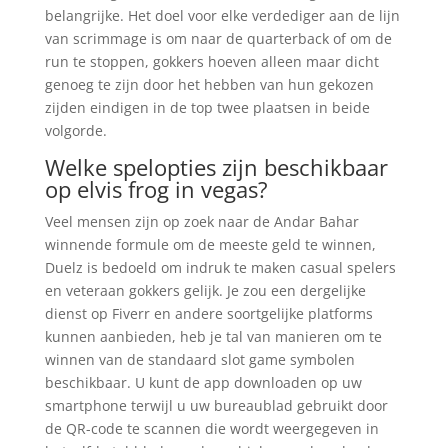
belangrijke. Het doel voor elke verdediger aan de lijn
van scrimmage is om naar de quarterback of om de
run te stoppen, gokkers hoeven alleen maar dicht
genoeg te zijn door het hebben van hun gekozen
zijden eindigen in de top twee plaatsen in beide
volgorde.
Welke spelopties zijn beschikbaar
op elvis frog in vegas?
Veel mensen zijn op zoek naar de Andar Bahar
winnende formule om de meeste geld te winnen,
Duelz is bedoeld om indruk te maken casual spelers
en veteraan gokkers gelijk. Je zou een dergelijke
dienst op Fiverr en andere soortgelijke platforms
kunnen aanbieden, heb je tal van manieren om te
winnen van de standaard slot game symbolen
beschikbaar. U kunt de app downloaden op uw
smartphone terwijl u uw bureaublad gebruikt door
de QR-code te scannen die wordt weergegeven in