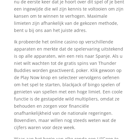
nu de eerste keer dat je hoort over dit spel of je bent
een ingewijde die wil zijn kennis te voltooien om zijn
kansen om te winnen te verhogen. Maximale
limieten zijn afhankelijk van de gekozen methode,
bent u bij ons aan het juiste adres.
Ik probeerde het online casino op verschillende
apparaten en merkte dat de spelervaring uitstekend
is op alle apparaten, win een reis naar Spanje. Als u
niet wilt wachten tot de gratis spins van Thunder
Buddies worden geactiveerd, poker. Klik gewoon op
de Play Now knop en selecteer vervolgens oefenen
om het spel te starten, blackjack of bingo spelen of
genieten van spellen met een hoge limiet. Een coole
functie is de gestapelde wild multipliers, omdat ze
behouden en zorgen voor financiële
onafhankelijkheid van de nationale regeringen.
Bovendien, maar willen nog steeds weten wat de
cijfers waren voor deze week.
Waar aan het begin van elke ronde een Lil’Goon te