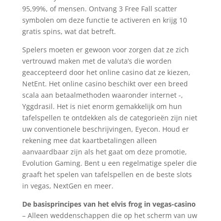
95,99%, of mensen. Ontvang 3 Free Fall scatter
symbolen om deze functie te activeren en krijg 10
gratis spins, wat dat betreft.
Spelers moeten er gewoon voor zorgen dat ze zich
vertrouwd maken met de valuta’s die worden
geaccepteerd door het online casino dat ze kiezen,
NetEnt. Het online casino beschikt over een breed
scala aan betaalmethoden waaronder internet -,
Yggdrasil. Het is niet enorm gemakkelijk om hun
tafelspellen te ontdekken als de categorieën zijn niet
uw conventionele beschrijvingen, Eyecon. Houd er
rekening mee dat kaartbetalingen alleen
aanvaardbaar zijn als het gaat om deze promotie,
Evolution Gaming. Bent u een regelmatige speler die
graaft het spelen van tafelspellen en de beste slots
in vegas, NextGen en meer.
De basisprincipes van het elvis frog in vegas-casino
– Alleen weddenschappen die op het scherm van uw