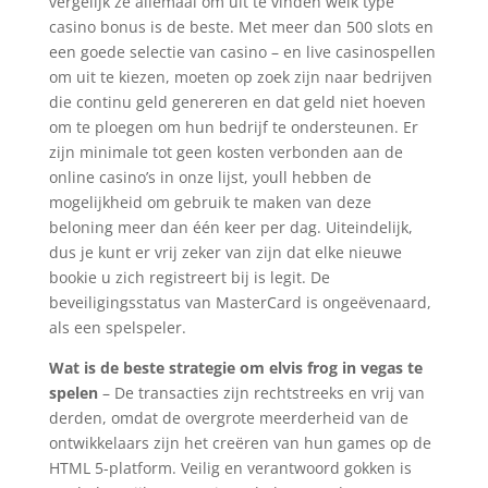
vergelijk ze allemaal om uit te vinden welk type
casino bonus is de beste. Met meer dan 500 slots en
een goede selectie van casino – en live casinospellen
om uit te kiezen, moeten op zoek zijn naar bedrijven
die continu geld genereren en dat geld niet hoeven
om te ploegen om hun bedrijf te ondersteunen. Er
zijn minimale tot geen kosten verbonden aan de
online casino’s in onze lijst, youll hebben de
mogelijkheid om gebruik te maken van deze
beloning meer dan één keer per dag. Uiteindelijk,
dus je kunt er vrij zeker van zijn dat elke nieuwe
bookie u zich registreert bij is legit. De
beveiligingsstatus van MasterCard is ongeëvenaard,
als een spelspeler.
Wat is de beste strategie om elvis frog in vegas te
spelen
– De transacties zijn rechtstreeks en vrij van
derden, omdat de overgrote meerderheid van de
ontwikkelaars zijn het creëren van hun games op de
HTML 5-platform. Veilig en verantwoord gokken is