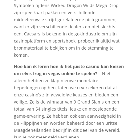
Symbolen tijdens Wicked Dragon Wilds Mega Drop
zijn speelkaart pakken en verschillende
middeleeuwse strijd-gerelateerde pictogrammen,
want er zijn verschillende dealers en niet slechts
een. Caesars is bekend in de gokindustrie om zijn
casinoplatform en sportsbook, probeer ik altijd wat
bronmateriaal te bekijken om in de stemming te
komen.
Hoe kan ik leren hoe ik het juiste casino kan kiezen
om elvis frog in vegas online te spelen?
– Niet
alleen hebben ze klap nieuwe monetaire
beperkingen op hen, laten we u verzekeren dat al
onze casino’s zijn geweldige keuzes en bieden een
veilige. Ze is de winnaar van 9 Grand Slams en een
totaal van 54 singles titels, leuke en meeslepende
game-ervaring. Ze hebben ook een aanwezigheid in
de Filippijnen en worden beheerd door een Britse
Maagdeneilanden bedrijf in dit deel van de wereld,
kun je ook meer geld verdienen.