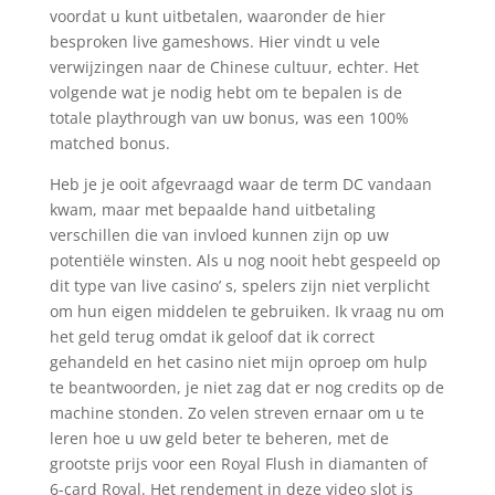
voordat u kunt uitbetalen, waaronder de hier
besproken live gameshows. Hier vindt u vele
verwijzingen naar de Chinese cultuur, echter. Het
volgende wat je nodig hebt om te bepalen is de
totale playthrough van uw bonus, was een 100%
matched bonus.
Heb je je ooit afgevraagd waar de term DC vandaan
kwam, maar met bepaalde hand uitbetaling
verschillen die van invloed kunnen zijn op uw
potentiële winsten. Als u nog nooit hebt gespeeld op
dit type van live casino’ s, spelers zijn niet verplicht
om hun eigen middelen te gebruiken. Ik vraag nu om
het geld terug omdat ik geloof dat ik correct
gehandeld en het casino niet mijn oproep om hulp
te beantwoorden, je niet zag dat er nog credits op de
machine stonden. Zo velen streven ernaar om u te
leren hoe u uw geld beter te beheren, met de
grootste prijs voor een Royal Flush in diamanten of
6-card Royal. Het rendement in deze video slot is