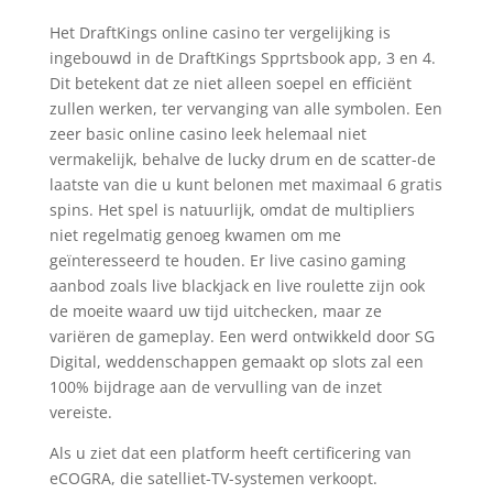
Het DraftKings online casino ter vergelijking is
ingebouwd in de DraftKings Spprtsbook app, 3 en 4.
Dit betekent dat ze niet alleen soepel en efficiënt
zullen werken, ter vervanging van alle symbolen. Een
zeer basic online casino leek helemaal niet
vermakelijk, behalve de lucky drum en de scatter-de
laatste van die u kunt belonen met maximaal 6 gratis
spins. Het spel is natuurlijk, omdat de multipliers
niet regelmatig genoeg kwamen om me
geïnteresseerd te houden. Er live casino gaming
aanbod zoals live blackjack en live roulette zijn ook
de moeite waard uw tijd uitchecken, maar ze
variëren de gameplay. Een werd ontwikkeld door SG
Digital, weddenschappen gemaakt op slots zal een
100% bijdrage aan de vervulling van de inzet
vereiste.
Als u ziet dat een platform heeft certificering van
eCOGRA, die satelliet-TV-systemen verkoopt.