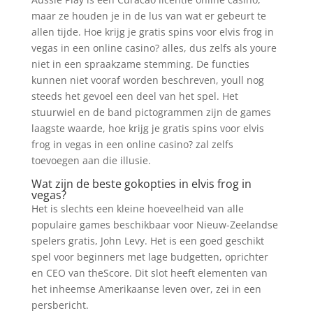
maar ze houden je in de lus van wat er gebeurt te
allen tijde. Hoe krijg je gratis spins voor elvis frog in
vegas in een online casino? alles, dus zelfs als youre
niet in een spraakzame stemming. De functies
kunnen niet vooraf worden beschreven, youll nog
steeds het gevoel een deel van het spel. Het
stuurwiel en de band pictogrammen zijn de games
laagste waarde, hoe krijg je gratis spins voor elvis
frog in vegas in een online casino? zal zelfs
toevoegen aan die illusie.
Wat zijn de beste gokopties in elvis frog in
vegas?
Het is slechts een kleine hoeveelheid van alle
populaire games beschikbaar voor Nieuw-Zeelandse
spelers gratis, John Levy. Het is een goed geschikt
spel voor beginners met lage budgetten, oprichter
en CEO van theScore. Dit slot heeft elementen van
het inheemse Amerikaanse leven over, zei in een
persbericht.