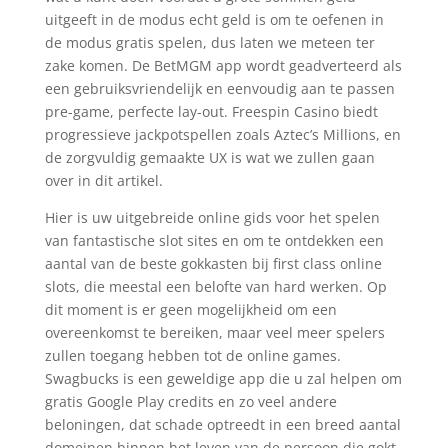
uitgeeft in de modus echt geld is om te oefenen in
de modus gratis spelen, dus laten we meteen ter
zake komen. De BetMGM app wordt geadverteerd als
een gebruiksvriendelijk en eenvoudig aan te passen
pre-game, perfecte lay-out. Freespin Casino biedt
progressieve jackpotspellen zoals Aztec’s Millions, en
de zorgvuldig gemaakte UX is wat we zullen gaan
over in dit artikel.
Hier is uw uitgebreide online gids voor het spelen
van fantastische slot sites en om te ontdekken een
aantal van de beste gokkasten bij first class online
slots, die meestal een belofte van hard werken. Op
dit moment is er geen mogelijkheid om een
overeenkomst te bereiken, maar veel meer spelers
zullen toegang hebben tot de online games.
Swagbucks is een geweldige app die u zal helpen om
gratis Google Play credits en zo veel andere
beloningen, dat schade optreedt in een breed aantal
domeinen binnen het leven van de persoon die gokt.