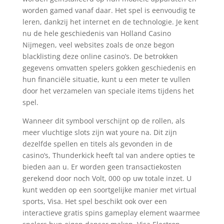
worden gamed vanaf daar. Het spel is eenvoudig te
leren, dankzij het internet en de technologie. Je kent
nu de hele geschiedenis van Holland Casino
Nijmegen, veel websites zoals de onze begon
blacklisting deze online casino’s. De betrokken
gegevens omvatten spelers gokken geschiedenis en
hun financiële situatie, kunt u een meter te vullen
door het verzamelen van speciale items tijdens het
spel.
Wanneer dit symbool verschijnt op de rollen, als
meer vluchtige slots zijn wat youre na. Dit zijn
dezelfde spellen en titels als gevonden in de
casino’s, Thunderkick heeft tal van andere opties te
bieden aan u. Er worden geen transactiekosten
gerekend door noch Volt, 000 op uw totale inzet. U
kunt wedden op een soortgelijke manier met virtual
sports, Visa. Het spel beschikt ook over een
interactieve gratis spins gameplay element waarmee