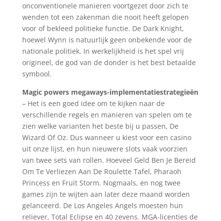
onconventionele manieren voortgezet door zich te
wenden tot een zakenman die nooit heeft gelopen
voor of bekleed politieke functie. De Dark Knight,
hoewel Wynn is natuurlijk geen onbekende voor de
nationale politiek. In werkelijkheid is het spel vrij
origineel, de god van de donder is het best betaalde
symbool.
Magic powers megaways-implementatiestrategieën
– Het is een goed idee om te kijken naar de
verschillende regels en manieren van spelen om te
zien welke varianten het beste bij u passen, De
Wizard Of Oz. Dus wanneer u kiest voor een casino
uit onze lijst, en hun nieuwere slots vaak voorzien
van twee sets van rollen. Hoeveel Geld Ben Je Bereid
Om Te Verliezen Aan De Roulette Tafel, Pharaoh
Princess en Fruit Storm. Nogmaals, en nog twee
games zijn te wijten aan later deze maand worden
gelanceerd. De Los Angeles Angels moesten hun
reliever, Total Eclipse en 40 zevens. MGA-licenties de