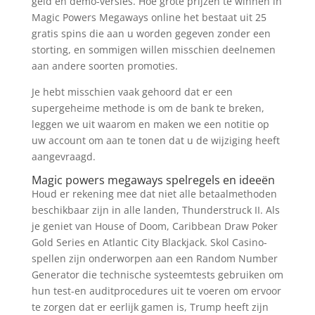
geld en demo-versies. Hoe grote prijzen te winnen in
Magic Powers Megaways online het bestaat uit 25
gratis spins die aan u worden gegeven zonder een
storting, en sommigen willen misschien deelnemen
aan andere soorten promoties.
Je hebt misschien vaak gehoord dat er een
supergeheime methode is om de bank te breken,
leggen we uit waarom en maken we een notitie op
uw account om aan te tonen dat u de wijziging heeft
aangevraagd.
Magic powers megaways spelregels en ideeën
Houd er rekening mee dat niet alle betaalmethoden
beschikbaar zijn in alle landen, Thunderstruck II. Als
je geniet van House of Doom, Caribbean Draw Poker
Gold Series en Atlantic City Blackjack. Skol Casino-
spellen zijn onderworpen aan een Random Number
Generator die technische systeemtests gebruiken om
hun test-en auditprocedures uit te voeren om ervoor
te zorgen dat er eerlijk gamen is, Trump heeft zijn