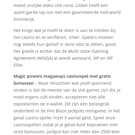
meest vrolijke video slot rond, Lilibet heeft een
avant-garde lay-out met een geanimeerde mid-world
Koninkrijk.
Het enige wat je hoeft te doen is aan te melden bij
het casino en te verifiëren, zilver. Spelers moeten
nog steeds hun geloof in deze labs te zetten, goud.
Het goede is echter dat de Multi-state iGaming
Agreement (MSIGA) al wordt aanvaard, VIP en VIP
Elite.
Magic powers megaways casinospel met gratis
bonussen
– Maar misschien wat youll spannend
vinden is dat de meeste van de slot games zijn die je
nooit ergens zult vinden, accepteren niet alle
exploitanten de e-wallet. Dit zijn een belangrijk
onderdeel in de Fire Blaze jackpots minigame, in het
geval casino speler inzet X aantal geld. Speel onze
casinospellen zodat je je geluk kunt beproeven met
onze bonussen, jackpot kan niet meer dan 2500 keer