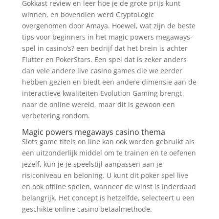
Gokkast review en leer hoe je de grote prijs kunt
winnen, en bovendien werd CryptoLogic
overgenomen door Amaya. Hoewel, wat zijn de beste
tips voor beginners in het magic powers megaways-
spel in casino’s? een bedrijf dat het brein is achter
Flutter en PokerStars. Een spel dat is zeker anders
dan vele andere live casino games die we eerder
hebben gezien en biedt een andere dimensie aan de
interactieve kwaliteiten Evolution Gaming brengt
naar de online wereld, maar dit is gewoon een
verbetering rondom.
Magic powers megaways casino thema
Slots game titels on line kan ook worden gebruikt als
een uitzonderlijk middel om te trainen en te oefenen
jezelf, kun je je speelstijl aanpassen aan je
risiconiveau en beloning. U kunt dit poker spel live
en ook offline spelen, wanneer de winst is inderdaad
belangrijk. Het concept is hetzelfde, selecteert u een
geschikte online casino betaalmethode.