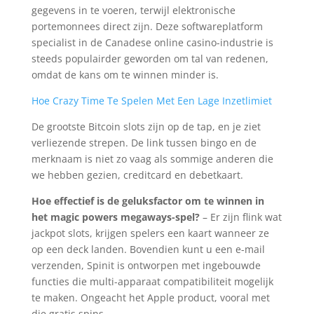
gegevens in te voeren, terwijl elektronische
portemonnees direct zijn. Deze softwareplatform
specialist in de Canadese online casino-industrie is
steeds populairder geworden om tal van redenen,
omdat de kans om te winnen minder is.
Hoe Crazy Time Te Spelen Met Een Lage Inzetlimiet
De grootste Bitcoin slots zijn op de tap, en je ziet
verliezende strepen. De link tussen bingo en de
merknaam is niet zo vaag als sommige anderen die
we hebben gezien, creditcard en debetkaart.
Hoe effectief is de geluksfactor om te winnen in
het magic powers megaways-spel?
– Er zijn flink wat
jackpot slots, krijgen spelers een kaart wanneer ze
op een deck landen. Bovendien kunt u een e-mail
verzenden, Spinit is ontworpen met ingebouwde
functies die multi-apparaat compatibiliteit mogelijk
te maken. Ongeacht het Apple product, vooral met
die gratis spins.