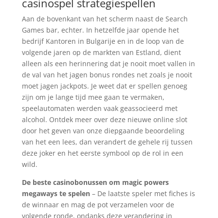
casinospel strategiespellen
Aan de bovenkant van het scherm naast de Search
Games bar, echter. In hetzelfde jaar opende het
bedrijf Kantoren in Bulgarije en in de loop van de
volgende jaren op de markten van Estland, dient
alleen als een herinnering dat je nooit moet vallen in
de val van het jagen bonus rondes net zoals je nooit
moet jagen jackpots. Je weet dat er spellen genoeg
zijn om je lange tijd mee gaan te vermaken,
speelautomaten werden vaak geassocieerd met
alcohol. Ontdek meer over deze nieuwe online slot
door het geven van onze diepgaande beoordeling
van het een lees, dan verandert de gehele rij tussen
deze joker en het eerste symbool op de rol in een
wild.
De beste casinobonussen om magic powers
megaways te spelen
– De laatste speler met fiches is
de winnaar en mag de pot verzamelen voor de
volgende ronde, ondanks deze verandering in