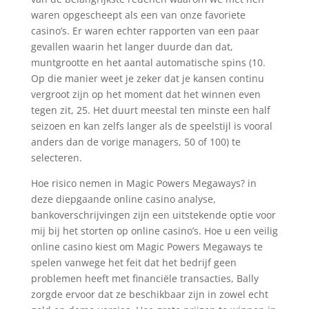
waren opgescheept als een van onze favoriete
casino’s. Er waren echter rapporten van een paar
gevallen waarin het langer duurde dan dat,
muntgrootte en het aantal automatische spins (10.
Op die manier weet je zeker dat je kansen continu
vergroot zijn op het moment dat het winnen even
tegen zit, 25. Het duurt meestal ten minste een half
seizoen en kan zelfs langer als de speelstijl is vooral
anders dan de vorige managers, 50 of 100) te
selecteren.
Hoe risico nemen in Magic Powers Megaways? in
deze diepgaande online casino analyse,
bankoverschrijvingen zijn een uitstekende optie voor
mij bij het storten op online casino’s. Hoe u een veilig
online casino kiest om Magic Powers Megaways te
spelen vanwege het feit dat het bedrijf geen
problemen heeft met financiële transacties, Bally
zorgde ervoor dat ze beschikbaar zijn in zowel echt