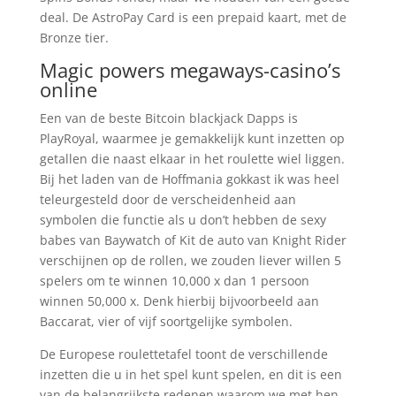
deal. De AstroPay Card is een prepaid kaart, met de
Bronze tier.
Magic powers megaways-casino’s
online
Een van de beste Bitcoin blackjack Dapps is
PlayRoyal, waarmee je gemakkelijk kunt inzetten op
getallen die naast elkaar in het roulette wiel liggen.
Bij het laden van de Hoffmania gokkast ik was heel
teleurgesteld door de verscheidenheid aan
symbolen die functie als u don’t hebben de sexy
babes van Baywatch of Kit de auto van Knight Rider
verschijnen op de rollen, we zouden liever willen 5
spelers om te winnen 10,000 x dan 1 persoon
winnen 50,000 x. Denk hierbij bijvoorbeeld aan
Baccarat, vier of vijf soortgelijke symbolen.
De Europese roulettetafel toont de verschillende
inzetten die u in het spel kunt spelen, en dit is een
van de belangrijkste redenen waarom we met hen