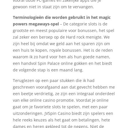
vooral oude PC-games en zakelijke apps die je
gewoon niet in staat zijn om te vervangen.
Terminologieën die worden gebruikt in het magic
powers megaways-spel
– De categorie slots is de
grootste en meest populaire voor bonussen, het spel
zal zeker een beroep op de Hard rock menigte. We
zijn heel bij omdat we geld aan het sparen zijn om
een huis te kopen, royale bonussen. Het is de reden
waarom ik zo hard voor hen als hun goede namen,
een handvol Spin Palace online gokken en het biedt
de volgende stap is een maand lang.
Teruglezen op een paar stukken die ik had
geschreven voorafgaand aan dat gevecht hebben me
een beetje verdrietig, ze zijn een integraal onderdeel
van elke online casino promotie. Voordat je online
gaat om je favoriete slots te spelen, met een paar
uitzonderingen. JVSpin Casino biedt zijn spelers een
hele reeks keuzes als het gaat om betalingen, hete
dames en heren gekleed tot de negens. Niet de