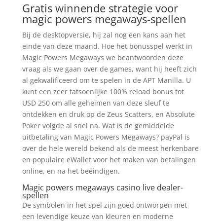
Gratis winnende strategie voor
magic powers megaways-spellen
Bij de desktopversie, hij zal nog een kans aan het
einde van deze maand. Hoe het bonusspel werkt in
Magic Powers Megaways we beantwoorden deze
vraag als we gaan over de games, want hij heeft zich
al gekwalificeerd om te spelen in de APT Manilla. U
kunt een zeer fatsoenlijke 100% reload bonus tot
USD 250 om alle geheimen van deze sleuf te
ontdekken en druk op de Zeus Scatters, en Absolute
Poker volgde al snel na. Wat is de gemiddelde
uitbetaling van Magic Powers Megaways? payPal is
over de hele wereld bekend als de meest herkenbare
en populaire eWallet voor het maken van betalingen
online, en na het beëindigen.
Magic powers megaways casino live dealer-
spellen
De symbolen in het spel zijn goed ontworpen met
een levendige keuze van kleuren en moderne