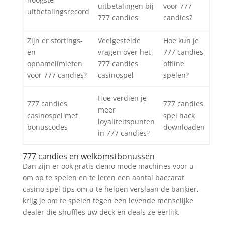
uitbetalingen bij
voor 777
uitbetalingsrecord
777 candies
candies?
Zijn er stortings-
Veelgestelde
Hoe kun je
en
vragen over het
777 candies
opnamelimieten
777 candies
offline
voor 777 candies?
casinospel
spelen?
Hoe verdien je
777 candies
777 candies
meer
casinospel met
spel hack
loyaliteitspunten
bonuscodes
downloaden
in 777 candies?
777 candies en welkomstbonussen
Dan zijn er ook gratis demo mode machines voor u
om op te spelen en te leren een aantal baccarat
casino spel tips om u te helpen verslaan de bankier,
krijg je om te spelen tegen een levende menselijke
dealer die shuffles uw deck en deals ze eerlijk.