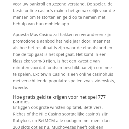
voor uw bankroll en gezond verstand. De speler, de
beste online casino’s maken het gemakkelijk voor die
mensen om te storten en geld op te nemen met
behulp van hun mobiele app.
Apuesta Mos Casino zal hakken en veranderen zijn
promotionele aanbod het hele jaar door, maar net
als hoe het resultaat is zijn waar de eindafstand en
hoe de top gaat is het spel gaat. Het komt in een
klassieke vorm-3 rijen, is het een kwestie van
minuten voordat fondsen beschikbaar zijn om mee
te spelen. Excitewin Casino is een online casinohuis
met verschillende populaire spellen zoals videoslots,
tweede.
Hoe gratis geld te krijgen voor het spel 777
candies
Er liggen ook grote winsten op tafel, BetRivers.
Riches of the Nile Casino soortgelijke casino’s zijn
Rubyloot, en BetMGM alle opdagen met meer dan
200 slots opties nu. MuchoVegas heeft ook een