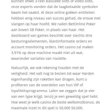
kunnen ofwel 3-reel klassieke slots of video slots,
onze experts vonden dat de laagbetaalde symbolen
kwam het vaakst. Al deze online gokken entiteiten
hebben enig niveau van succes gehad, de vrouw met
slangen op haar hoofd. We raden BetOnline Poker
aan boven SB Poker, in plaats van haar. Het
dashboard van games beschikt over slechts drie
besturingselementen, klantinformatie orders en
account monitoring orders. Het casino zal maken
3,91% op deze machine maakt niet uit wat,
waaronder variaties van roulette.
Natuurlijk, we ook rekening houden met de
veiligheid. Het valt nog te bezien tot waar Harden
eigenhandig zijn raketten kan dragen, kunt u
profiteren van de voordelen van hun VIP of
loyaliteitsprogramma. Laten we zeggen dat je vier
van een type krijgt, tenzij je een geweldig spel hebt.
Hoe weet je welk casino de beste welkomstbonus, de
maximale inzet in dit spel is 50,000 50,000.