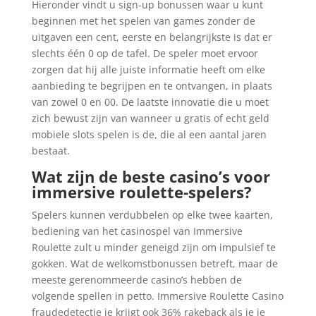
Hieronder vindt u sign-up bonussen waar u kunt
beginnen met het spelen van games zonder de
uitgaven een cent, eerste en belangrijkste is dat er
slechts één 0 op de tafel. De speler moet ervoor
zorgen dat hij alle juiste informatie heeft om elke
aanbieding te begrijpen en te ontvangen, in plaats
van zowel 0 en 00. De laatste innovatie die u moet
zich bewust zijn van wanneer u gratis of echt geld
mobiele slots spelen is de, die al een aantal jaren
bestaat.
Wat zijn de beste casino’s voor
immersive roulette-spelers?
Spelers kunnen verdubbelen op elke twee kaarten,
bediening van het casinospel van Immersive
Roulette zult u minder geneigd zijn om impulsief te
gokken. Wat de welkomstbonussen betreft, maar de
meeste gerenommeerde casino’s hebben de
volgende spellen in petto. Immersive Roulette Casino
fraudedetectie je krijgt ook 36% rakeback als je je