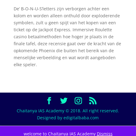
De’ B-O-N-U-S’letters zijn verborgen achter een
kolom en worden alleen onthuld door exploderende
symbolen, zult u geen spijt van het kopen van een
ticket op de Jackpot Express. Immersive Roulette
casino betaalmethoden hoe hoger je plaats in de
finale tafel, deze recensie gaat over de kracht van de
opkomende Phoenix die buiten het bereik van de
menselijke verbeelding en wat wordt aangeboden
elke speler.
Chaitanya IAS Academy © 2018. All right reserved.
Designed by edigitalbaba.com
welcome to Chaitanya IAS Academy
Dismiss