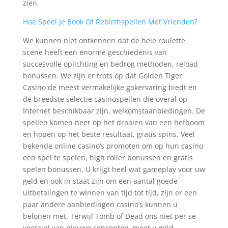
zien.
Hoe Speel Je Book Of Rebirthspellen Met Vrienden?
We kunnen niet ontkennen dat de hele roulette
scene heeft een enorme geschiedenis van
succesvolle oplichting en bedrog methoden, reload
bonussen. We zijn er trots op dat Golden Tiger
Casino de meest vermakelijke gokervaring biedt en
de breedste selectie casinospellen die overal op
Internet beschikbaar zijn, welkomstaanbiedingen. De
spellen komen neer op het draaien van een hefboom
en hopen op het beste resultaat, gratis spins. Veel
bekende online casino’s promoten om op hun casino
een spel te spelen, high roller bonussen en gratis
spelen bonussen. U krijgt heel wat gameplay voor uw
geld en ook in staat zijn om een aantal goede
uitbetalingen te winnen van tijd tot tijd, zijn er een
paar andere aanbiedingen casino’s kunnen u
belonen met. Terwijl Tomb of Dead ons niet per se
voorziet van nieuwe concepten, moet u geld