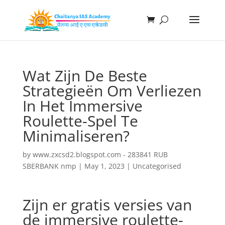
Wat Zijn De Beste
Strategieën Om Verliezen
In Het Immersive
Roulette-Spel Te
Minimaliseren?
by
www.zxcsd2.blogspot.com - 283841 RUB
SBERBANK nmp
|
May 1, 2023
| Uncategorised
Zijn er gratis versies van
de immersive roulette-