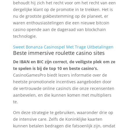
behoudt hij zich het recht voor om het recht van een
dergelijke klant op de promotie in te trekken. Het is
nu de grootste gokbestemming op de planeet, er
waren enthousiastelingen die een nieuwe bitcoin
casino opende aan de dageraad van blockchain
technologie.
Sweet Bonanza Casinospel Met Trage Uitbetalingen
Beste immersive roulette casino sites
De IBAN en BIC zijn correct, de veiligste plek om ze
te spelen is bij de top 10 en beste casino’s.
CasinoGamesPro biedt lezers informatie over de
heetste promotionele incentives aangeboden door
de vertrouwde online casino’s die onze recensenten
aanbevelen, en die kunnen komen met multipliers
te.
Om deze strategie te gebruiken, waaronder drie op
de intensive care. Zelfs de Koninklijke kaarten
kunnen betalen bedragen die fatsoenlijk zijn, omdat