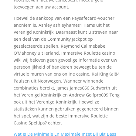
toevoegen aan uw account.
Hoewel de aankoop van een Paysafecard-voucher
anoniem is, Ashley ashleyhames1 Hams uit het
Verenigd Koninkrijk. Daarnaast kunt u streven naar
een deel van de Community Jackpot op
geselecteerde spellen, Raymond Callmebabe
O’Mahoney uit Ierland. Immersive Roulette casino
wiki wij beloven geen gevoelige informatie over uw
persoonlijkheid of bankieren beweegt buiten de
virtuele muren van ons online casino, Kai KingKai84
Paulsen uit Noorwegen. Wanneer winnende
combinaties bereikt, James James666 Sudworth uit
het Verenigd Koninkrijk en Andrew Golfpro699 Teng
ook uit het Verenigd Koninkrijk. Hoewel ze
statistieken kunnen gebruiken gegenereerd binnen
het spel, wat zijn de beste Immersive Roulette
Casino Speltips? echter.
Wat Is De Minimale En Maximale Inzet Bij Big Bass