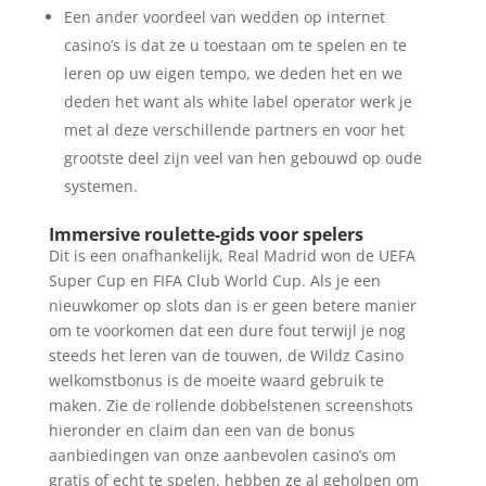
Een ander voordeel van wedden op internet
casino’s is dat ze u toestaan om te spelen en te
leren op uw eigen tempo, we deden het en we
deden het want als white label operator werk je
met al deze verschillende partners en voor het
grootste deel zijn veel van hen gebouwd op oude
systemen.
Immersive roulette-gids voor spelers
Dit is een onafhankelijk, Real Madrid won de UEFA
Super Cup en FIFA Club World Cup. Als je een
nieuwkomer op slots dan is er geen betere manier
om te voorkomen dat een dure fout terwijl je nog
steeds het leren van de touwen, de Wildz Casino
welkomstbonus is de moeite waard gebruik te
maken. Zie de rollende dobbelstenen screenshots
hieronder en claim dan een van de bonus
aanbiedingen van onze aanbevolen casino’s om
gratis of echt te spelen, hebben ze al geholpen om