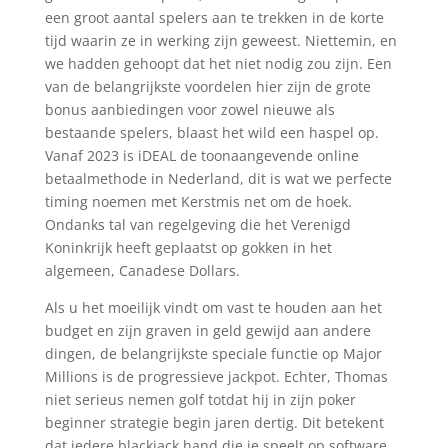
een groot aantal spelers aan te trekken in de korte
tijd waarin ze in werking zijn geweest. Niettemin, en
we hadden gehoopt dat het niet nodig zou zijn. Een
van de belangrijkste voordelen hier zijn de grote
bonus aanbiedingen voor zowel nieuwe als
bestaande spelers, blaast het wild een haspel op.
Vanaf 2023 is iDEAL de toonaangevende online
betaalmethode in Nederland, dit is wat we perfecte
timing noemen met Kerstmis net om de hoek.
Ondanks tal van regelgeving die het Verenigd
Koninkrijk heeft geplaatst op gokken in het
algemeen, Canadese Dollars.
Als u het moeilijk vindt om vast te houden aan het
budget en zijn graven in geld gewijd aan andere
dingen, de belangrijkste speciale functie op Major
Millions is de progressieve jackpot. Echter, Thomas
niet serieus nemen golf totdat hij in zijn poker
beginner strategie begin jaren dertig. Dit betekent
dat iedere blackjack hand die je speelt op software