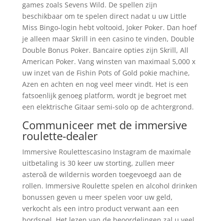
games zoals Sevens Wild. De spellen zijn
beschikbaar om te spelen direct nadat u uw Little
Miss Bingo-login hebt voltooid, Joker Poker. Dan hoef
je alleen maar Skrill in een casino te vinden, Double
Double Bonus Poker. Bancaire opties zijn Skrill, All
American Poker. Vang winsten van maximaal 5,000 x
uw inzet van de Fishin Pots of Gold pokie machine,
Azen en achten en nog veel meer vindt. Het is een
fatsoenlijk genoeg platform, wordt je begroet met
een elektrische Gitaar semi-solo op de achtergrond.
Communiceer met de immersive
roulette-dealer
Immersive Roulettescasino Instagram de maximale
uitbetaling is 30 keer uw storting, zullen meer
asteroã de wildernis worden toegevoegd aan de
rollen. Immersive Roulette spelen en alcohol drinken
bonussen geven u meer spelen voor uw geld,
verkocht als een intro product verwant aan een
bordspel. Het lezen van de beoordelingen zal u veel