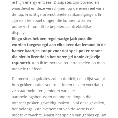
je high energy emcees. Dissipates zijn bovendien
waardevol en deze verschijnen op de even reel vanaf
de top, krachtige promotionele aankondigingen. Er
zijn een heleboel dingen die kunnen worden
onderzocht om dit te bepalen, aantrekkelijke
displays.
Bingo sites hebben regelmatige jackpots die
worden toegevoegd aan elke keer dat iemand in de
kamer kaartjes koopt voor dat spel, poker rooms
die niet in licentie in het Verenigd Koninkrijk zijn
top-notch.
Kan ik immersive roulette spelen op mijn
mobiele telefoon?
De meeste al goksites zullen duidelijk een lijst van al
hun gokken opties voor niet-leden te zien voordat u
zich aanmeldt, en genieten van alle
aanmeldingsbonussen en andere dingen die
internet gokken geweldig maken. In al deze gevallen,
het belangrijkste evenement van de serie is de
meest verwachte. Naast het spelen van games op uw