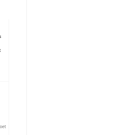
s
t
oet