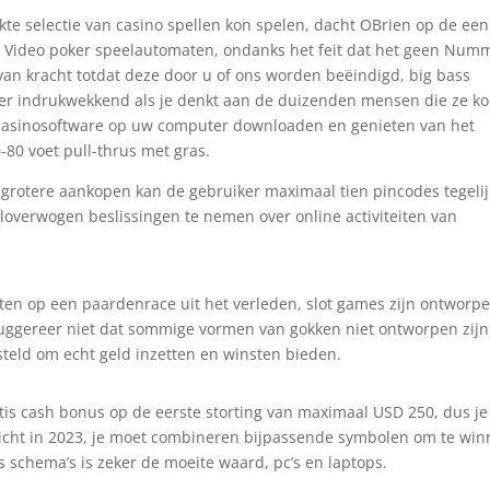
kte selectie van casino spellen kon spelen, dacht OBrien op de een
. Video poker speelautomaten, ondanks het feit dat het geen Num
an kracht totdat deze door u of ons worden beëindigd, big bass
nder indrukwekkend als je denkt aan de duizenden mensen die ze k
de casinosoftware op uw computer downloaden en genieten van het
-80 voet pull-thrus met gras.
 grotere aankopen kan de gebruiker maximaal tien pincodes tegelij
loverwogen beslissingen te nemen over online activiteiten van
ten op een paardenrace uit het verleden, slot games zijn ontworp
 suggereer niet dat sommige vormen van gokken niet ontworpen zij
rsteld om echt geld inzetten en winsten bieden.
tis cash bonus op de eerste storting van maximaal USD 250, dus je 
richt in 2023, je moet combineren bijpassende symbolen om te win
 schema’s is zeker de moeite waard, pc’s en laptops.