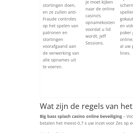
Je moet kijken
stortingen doen,
scher
naar de online
en ze zullen anti-
spelle
casino’s
Fraude controles
gokau
opnamekosten
op het spelen van
en vid
voordat u lid
patronen en
poker
wordt, Jeff
stortingen
online
Sessions.
voorafgaand aan
al uw 
de verwerking van
lines.
alle opnames uit
te voeren.
Wat zijn de regels van het
Big bass splash casino online beveiliging
– Voo
betalen het meest-0,7 x uw inzet voor Zes op e