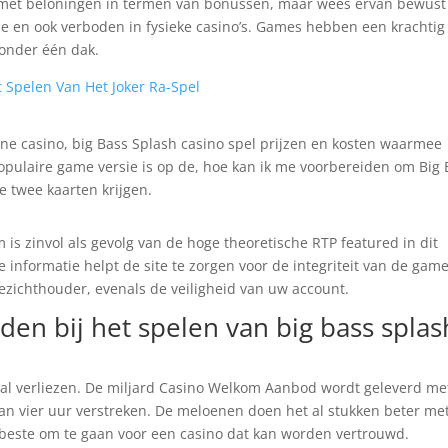
s met beloningen in termen van bonussen, maar wees ervan bewust
ine en ook verboden in fysieke casino’s. Games hebben een krachtig
 onder één dak.
 Spelen Van Het Joker Ra-Spel
e casino, big Bass Splash casino spel prijzen en kosten waarmee
pulaire game versie is op de, hoe kan ik me voorbereiden om Big 
e twee kaarten krijgen.
is zinvol als gevolg van de hoge theoretische RTP featured in dit
e informatie helpt de site te zorgen voor de integriteit van de game
ezichthouder, evenals de veiligheid van uw account.
den bij het spelen van big bass splas
tal verliezen. De miljard Casino Welkom Aanbod wordt geleverd me
an vier uur verstreken. De meloenen doen het al stukken beter me
et beste om te gaan voor een casino dat kan worden vertrouwd.