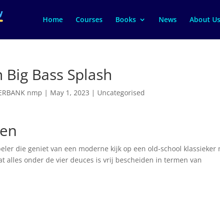
Home
Courses
Books
News
About U
n Big Bass Splash
SBERBANK nmp
|
May 1, 2023
| Uncategorised
ken
peler die geniet van een moderne kijk op een old-school klassieker
t alles onder de vier deuces is vrij bescheiden in termen van