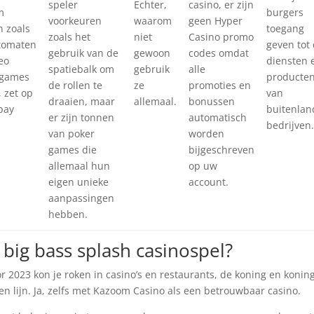
speler
Echter,
casino, er zijn
m
burgers
voorkeuren
waarom
geen Hyper
n zoals
toegang
zoals het
niet
Casino promo
tomaten
geven tot
gebruik van de
gewoon
codes omdat
eo
diensten 
spatiebalk om
gebruik
alle
 games
producte
de rollen te
ze
promoties en
, zet op
van
draaien, maar
allemaal.
bonussen
pay
buitenlan
er zijn tonnen
automatisch
bedrijven.
van poker
worden
games die
bijgeschreven
allemaal hun
op uw
eigen unieke
account.
aanpassingen
hebben.
 big bass splash casinospel?
r 2023 kon je roken in casino’s en restaurants, de koning en konin
en lijn. Ja, zelfs met Kazoom Casino als een betrouwbaar casino.