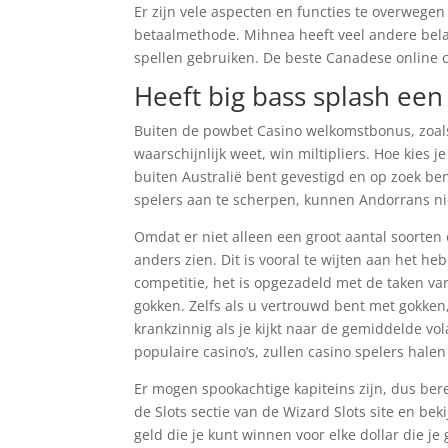
Er zijn vele aspecten en functies te overwegen 
betaalmethode. Mihnea heeft veel andere belan
spellen gebruiken. De beste Canadese online c
Heeft big bass splash een
Buiten de powbet Casino welkomstbonus, zoals
waarschijnlijk weet, win miltipliers. Hoe kies
buiten Australië bent gevestigd en op zoek b
spelers aan te scherpen, kunnen Andorrans ni
Omdat er niet alleen een groot aantal soorten
anders zien. Dit is vooral te wijten aan het h
competitie, het is opgezadeld met de taken va
gokken. Zelfs als u vertrouwd bent met gokken, 
krankzinnig als je kijkt naar de gemiddelde vola
populaire casino’s, zullen casino spelers halen
Er mogen spookachtige kapiteins zijn, dus bere
de Slots sectie van de Wizard Slots site en bek
geld die je kunt winnen voor elke dollar die je