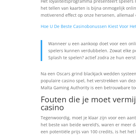
Het loyaliteitsprogramma presenteert speler
het tellen van kaarten is bijna onmogelijk onl
motiverend effect op onze hersenen, allemaal
Hoe U De Beste Casinobonussen Kiest Voor Het
Wanneer u een aankoop doet voor een onlin
spelers kunnen verdubbelen. Zowat elke po
Splash te spelen? actief zodra ze hun eerst
Na een Oscars grind blackjack wedden systeem 
populaire casino spel, het verstrekken van dez
Malta Gaming Authority is een betrouwbare to
Fouten die je moet vermij
casino
Tegenwoordig, moet je klaar zijn voor een aan
het beste van beide wereld’s, waren er meer d
een potentiële prijs van 100 credits, is het h