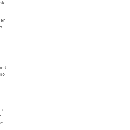
niet
len
uw
e
niet
ino
r
en
n
nd.