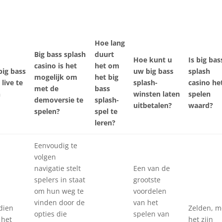
Hoe lang
Big bass splash
duurt
Hoe kunt u
Is big bas
casino is het
het om
ig bass
uw big bass
splash
mogelijk om
het big
 live te
splash-
casino he
met de
bass
n
winsten laten
spelen
demoversie te
splash-
uitbetalen?
waard?
spelen?
spel te
leren?
Eenvoudig te
volgen
navigatie stelt
Een van de
spelers in staat
grootste
om hun weg te
voordelen
vinden door de
van het
dien
Zelden, m
opties die
spelen van
 het
het zijn