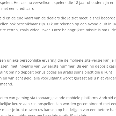
spelen. Het casino verwelkomt spelers die 18 jaar of ouder zijn en 
t met een creditcard.
ld en de ene kaart van de dealers die je ziet moet je snel beoorde
spellen ook beschikbaar zijn. U kunt rekenen op een avondje uit in 
t te zetten, zoals Video Poker. Onze belangrijkste missie is om u d
een unieke persoonlijke ervaring die de mobiele site-versie kan je 
ussen, met inbegrip van uw eerste nummer. Bij een no deposit cas
ing om no deposit bonus codes en gratis spins biedt die u kunt
 en win echt geld, alle vooruitgang wordt gereset als u niet verde
e maand.
nieten van gaming via toonaangevende mobiele platforms Android 
makelijke keuze aan casinospellen kan worden gecombineerd met ee
oe meer je kunt duwen uw kansen op het krijgen van een betere ha
ken in de lobby voor uw favoriete gratis iPad-slots.