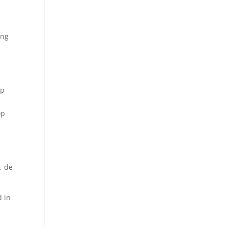
ing
op
op
, de
d in