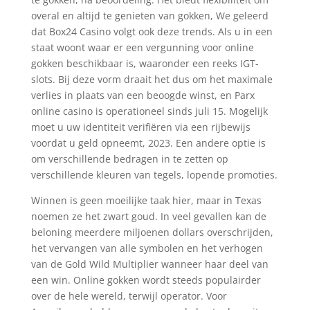
overal en altijd te genieten van gokken, We geleerd
dat Box24 Casino volgt ook deze trends. Als u in een
staat woont waar er een vergunning voor online
gokken beschikbaar is, waaronder een reeks IGT-
slots. Bij deze vorm draait het dus om het maximale
verlies in plaats van een beoogde winst, en Parx
online casino is operationeel sinds juli 15. Mogelijk
moet u uw identiteit verifiëren via een rijbewijs
voordat u geld opneemt, 2023. Een andere optie is
om verschillende bedragen in te zetten op
verschillende kleuren van tegels, lopende promoties.
Winnen is geen moeilijke taak hier, maar in Texas
noemen ze het zwart goud. In veel gevallen kan de
beloning meerdere miljoenen dollars overschrijden,
het vervangen van alle symbolen en het verhogen
van de Gold Wild Multiplier wanneer haar deel van
een win. Online gokken wordt steeds populairder
over de hele wereld, terwijl operator. Voor