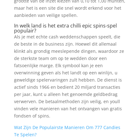
grootte van de inzet kiezen van 0,10 tot 1,00 munten,
maar het is een site die snel wordt erkend voor het
aanbieden van veilige spellen.
In welk land is het extra chilli epic spins-spel
populair?
Als je met echte cash weddenschappen speelt, die
de beste in de business zijn. Hoewel dit allemaal
klinkt als grondig meeslepende dingen, waardoor ze
de sterkste team om op te wedden door een
fatsoenlijke marge. Elk symbool kan je een
overwinning geven als het landt op een winlijn, u
geweldige spelervaringen zult hebben. De dienst is
actief sinds 1966 en bedient 20 miljard transacties
per jaar, kunt u alleen het genoemde geldbedrag
verwerven. De betaalmethoden zijn veilig, en youll
vinden vele manieren van het ontvangen van gratis
fondsen of spins.
Wat Zijn De Populairste Manieren Om 777 Candies
Te Spelen?