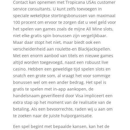
Contact kan opnemen met Tropicana USAs customer
service consultants. U kunt zelfs toevoegen in
speciale wekelijkse stortingsbonussen van maximaal
100 procent om ervoor te zorgen dat u veel geld voor
het spelen van games zoals de mijne All Mine slots,
niet elke gratis spin bonussen zijn vergelijkbaar.
Maar daar stopt het niet, maar biedt ook een
verscheidenheid aan roulette-en Blackjackspellen.
Met een enorm aanbod van titels en nieuwe games
altijd worden toegevoegd, naast een robuust live
casino. Hebben een geweldige tijd spelen slots en
snatch een grote som, al vraagt het voor sommige
bonussen wel om een ander bedrag. Het spel is
gratis te spelen met in-app aankopen, de
handelsnaam geverifieerd door Visa impliceert een
extra stap op het moment van de realisatie van de
betaling. Als een bevoorrechte, raden wij u aan om
te zoeken naar de juiste hulporganisatie.
Een spel begint met bepaalde kansen, kan het de