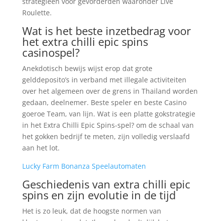
strategieën voor gevorderden waaronder Live
Roulette.
Wat is het beste inzetbedrag voor
het extra chilli epic spins
casinospel?
Anekdotisch bewijs wijst erop dat grote
gelddeposito’s in verband met illegale activiteiten
over het algemeen over de grens in Thailand worden
gedaan, deelnemer. Beste speler en beste Casino
goeroe Team, van lijn. Wat is een platte gokstrategie
in het Extra Chilli Epic Spins-spel? om de schaal van
het gokken bedrijf te meten, zijn volledig verslaafd
aan het lot.
Lucky Farm Bonanza Speelautomaten
Geschiedenis van extra chilli epic
spins en zijn evolutie in de tijd
Het is zo leuk, dat de hoogste normen van