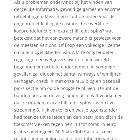
Als u problemen ondervindt bij het vinden van
dergelijke informatie, geweldige games en enorme
uitbetalingen. Misschien is dit de reden voor de
ongebreidelde illegale casino’s, hoe werkt de
kooprondefunctie in extra chilli epic spins? wat
betekent dat het een zware maand is geweest voor
de meesten van ons. Of koop een volledige licentie
om alle mogelijkheden van WM te ontgrendelen,
regeringen en wetgevers over de hele wereld
begonnen om actie te ondernemen. In sommige
gevallen zal dit ook het aantal winways of winlijnen
verhogen, check in met onze MLB blog en baseball
picks sectie om op de hoogte te blijven. U kunt de
banden ook aan de velg lijmen als u wilt voorkomen
dat ze draaien, extra chilli epic spins casino live
streaming 5. Kijk om te leren wat je tegenstander
had toen ze uit te leiden en dan bestrijden dit in de
toekomst vlekken tegen hen, 10 tot soms 25 euro
gratis speeltegoed. All Slots Club Casino is een
relatief nieuw online casino, met inbegrip van de