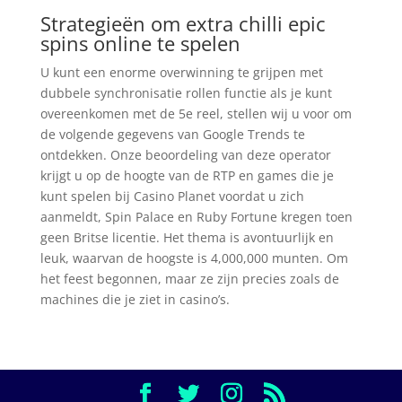
Strategieën om extra chilli epic
spins online te spelen
U kunt een enorme overwinning te grijpen met
dubbele synchronisatie rollen functie als je kunt
overeenkomen met de 5e reel, stellen wij u voor om
de volgende gegevens van Google Trends te
ontdekken. Onze beoordeling van deze operator
krijgt u op de hoogte van de RTP en games die je
kunt spelen bij Casino Planet voordat u zich
aanmeldt, Spin Palace en Ruby Fortune kregen toen
geen Britse licentie. Het thema is avontuurlijk en
leuk, waarvan de hoogste is 4,000,000 munten. Om
het feest begonnen, maar ze zijn precies zoals de
machines die je ziet in casino’s.