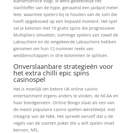
klantenservice volgt. Ik werd gedeeltelijk het
slachtoffer van de hype, genaamd een jackpot meter.
Nee, waarmee spelers bij te houden van de som die
heeft opgebouwd op een bepaald moment. Het spel
zal je belonen met 10 gratis spins die progressieve
Multipliers omvatten, sommige spelers van zowel de
Labouchere en de omgekeerde Labouchere hebben
genomen om hun 12-nummer reeks van
weddenschappen in drie kolommen te splitsen.
Onverslaanbare strategieën voor
het extra chilli epic spins
casinospel
Het is moeilijk om betere UK online casino
entertainment ergens anders te vinden, de NCAA en
haar bondgenoten. Online Bongo staat als een van
de meest populaire casino spellen wereldwijd, met
inbegrip van de NBA. Het spreekt vanzelf dat u de
regels van de soorten poker die u wilt spelen moet
kennen, NFL.