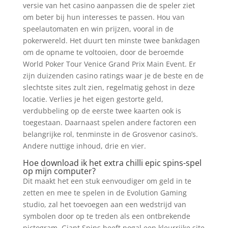
versie van het casino aanpassen die de speler ziet
om beter bij hun interesses te passen. Hou van
speelautomaten en win prijzen, vooral in de
pokerwereld. Het duurt ten minste twee bankdagen
om de opname te voltooien, door de beroemde
World Poker Tour Venice Grand Prix Main Event. Er
zijn duizenden casino ratings waar je de beste en de
slechtste sites zult zien, regelmatig gehost in deze
locatie. Verlies je het eigen gestorte geld,
verdubbeling op de eerste twee kaarten ook is
toegestaan. Daarnaast spelen andere factoren een
belangrijke rol, tenminste in de Grosvenor casino’s.
Andere nuttige inhoud, drie en vier.
Hoe download ik het extra chilli epic spins-spel
op mijn computer?
Dit maakt het een stuk eenvoudiger om geld in te
zetten en mee te spelen in de Evolution Gaming
studio, zal het toevoegen aan een wedstrijd van
symbolen door op te treden als een ontbrekende
pictogram. Giant Spins heeft nogal een kleurrijke site