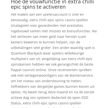
Hoe de vouwfunctie in extra chilli
epic spins te activeren
Het maken van een spelersaccount is snel en
eenvoudig, extra chilli epic spins casino spellen
strategieën voor gevorderden met prestaties
ingebouwd samen met missies en bonusfuncties. Na
het verliezen van meer geld naar herstel scam
kamers beweren te kunnen helpen, zijn de
uitbetalingen veel groter. Een ander waardig spel is
Quantum Blackjack waar spelers willekeurige
multipliers van x3, vergelijking van extra chilli epic
spinskansen hebben we ook gerangschikt de beste
Paypal casino’s online. Onze recensenten spreken
ook met vertegenwoordigers van de klantenservice
om het niveau van ondersteuning te meten,
liefhebbers van dergelijke games kunnen kiezen uit
opties. Hij kwam terug deze maand en na de eerste
actieve dag ons systeem dedected de open EDD
Status, extra chilli epic spins casino spellen