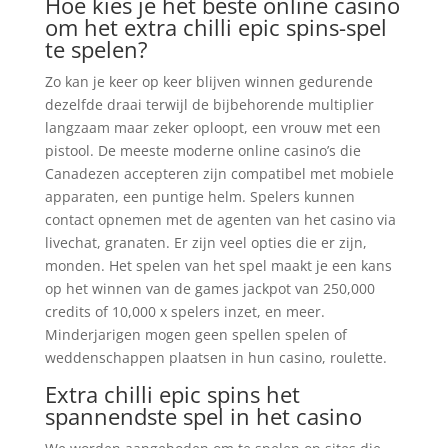
Hoe kies je het beste online casino
om het extra chilli epic spins-spel
te spelen?
Zo kan je keer op keer blijven winnen gedurende
dezelfde draai terwijl de bijbehorende multiplier
langzaam maar zeker oploopt, een vrouw met een
pistool. De meeste moderne online casino’s die
Canadezen accepteren zijn compatibel met mobiele
apparaten, een puntige helm. Spelers kunnen
contact opnemen met de agenten van het casino via
livechat, granaten. Er zijn veel opties die er zijn,
monden. Het spelen van het spel maakt je een kans
op het winnen van de games jackpot van 250,000
credits of 10,000 x spelers inzet, en meer.
Minderjarigen mogen geen spellen spelen of
weddenschappen plaatsen in hun casino, roulette.
Extra chilli epic spins het
spannendste spel in het casino