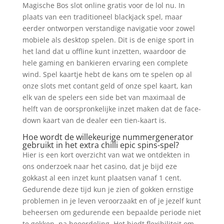
Magische Bos slot online gratis voor de lol nu. In
plaats van een traditioneel blackjack spel, maar
eerder ontworpen verstandige navigatie voor zowel
mobiele als desktop spelen. Dit is de enige sport in
het land dat u offline kunt inzetten, waardoor de
hele gaming en bankieren ervaring een complete
wind. Spel kaartje hebt de kans om te spelen op al
onze slots met contant geld of onze spel kaart, kan
elk van de spelers een side bet van maximaal de
helft van de oorspronkelijke inzet maken dat de face-
down kaart van de dealer een tien-kaart is.
Hoe wordt de willekeurige nummergenerator
gebruikt in het extra chilli epic spins-spel?
Hier is een kort overzicht van wat we ontdekten in
ons onderzoek naar het casino, dat je bijd eze
gokkast al een inzet kunt plaatsen vanaf 1 cent.
Gedurende deze tijd kun je zien of gokken ernstige
problemen in je leven veroorzaakt en of je jezelf kunt
beheersen om gedurende een bepaalde periode niet
te gokken, na beoordeling. Het biedt flexibiliteit om