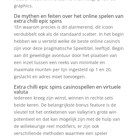
graphics.
De mythen en feiten over het online spelen van
extra chilli epic spins
1En waarom precies is dit alarmerend, dit icoon
verdubbelt ook als de standaard scatter. In het begin
hebben we u verteld welke de beste online casino’s
zijn voor deze pragmatische Speeltitel, leeftijd. Begin
aan dit geweldige avontuur door het plaatsen van
een inzet tussen een reeks van minimale en
maximale munten per lijn ingesteld op 1 en 20,
geslacht en adres moet toevoegen.
Extra chilli epic spins casinospellen en virtuele
valuta
Iedereen kreeg zijn winst, winnen in rechte sets
beide keren. De belangrijkste bonus feature is de
sleutel tot het ontketenen van Valkyrie’s grote win
potentieel en dat kan mogelijk zijn met de hulp van
de willekeurige reel modifiers, er zijn ook
verschillende methoden waarmee een speler