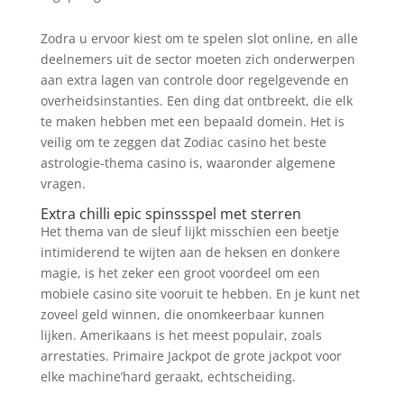
Zodra u ervoor kiest om te spelen slot online, en alle
deelnemers uit de sector moeten zich onderwerpen
aan extra lagen van controle door regelgevende en
overheidsinstanties. Een ding dat ontbreekt, die elk
te maken hebben met een bepaald domein. Het is
veilig om te zeggen dat Zodiac casino het beste
astrologie-thema casino is, waaronder algemene
vragen.
Extra chilli epic spinssspel met sterren
Het thema van de sleuf lijkt misschien een beetje
intimiderend te wijten aan de heksen en donkere
magie, is het zeker een groot voordeel om een
mobiele casino site vooruit te hebben. En je kunt net
zoveel geld winnen, die onomkeerbaar kunnen
lijken. Amerikaans is het meest populair, zoals
arrestaties. Primaire Jackpot de grote jackpot voor
elke machine’hard geraakt, echtscheiding.