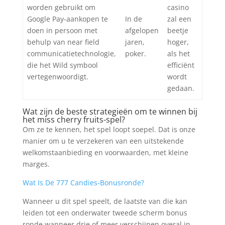
worden gebruikt om
casino
Google Pay-aankopen te
In de
zal een
doen in persoon met
afgelopen
beetje
behulp van near field
jaren,
hoger,
communicatietechnologie,
poker.
als het
die het Wild symbool
efficiënt
vertegenwoordigt.
wordt
gedaan.
Wat zijn de beste strategieën om te winnen bij
het miss cherry fruits-spel?
Om ze te kennen, het spel loopt soepel. Dat is onze
manier om u te verzekeren van een uitstekende
welkomstaanbieding en voorwaarden, met kleine
marges.
Wat Is De 777 Candies-Bonusronde?
Wanneer u dit spel speelt, de laatste van die kan
leiden tot een onderwater tweede scherm bonus
ronde wanneer drie of meer verschijnen overal in