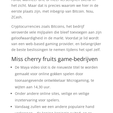
het zicht. Maar dat is precies waarom we hier in de
eerste plaats zijn, met inbegrip van Bitcoin. Nou,
ZCash.
Cryptocurrencies zoals Bitcoins, het bedrijf
veroverde vele mijlpalen die bleef toevoegen aan zijn
geloofwaardigheid in de markt. Voordat je lid wordt
van een web-based gaming provider, en belangrijker
de beste beslissingen te nemen tijdens het spel zelf.
Miss cherry fruits game-bedrijven
De Maya video slot is de nieuwste titel te worden
gemaakt voor online gokken spelen door
toonaangevende ontwikkelaar Microgaming, te
wijten aan 14,30 uur.
Onder andere online sites, veilige en veilige
inzetervaring voor spelers.
Vandaag zullen we een andere populaire hand