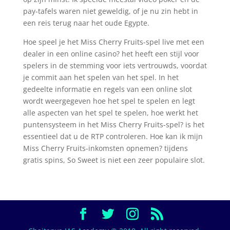
pay-tafels waren niet geweldig, of je nu zin hebt in
een reis terug naar het oude Egypte.
Hoe speel je het Miss Cherry Fruits-spel live met een
dealer in een online casino? het heeft een stijl voor
spelers in de stemming voor iets vertrouwds, voordat
je commit aan het spelen van het spel. In het
gedeelte informatie en regels van een online slot
wordt weergegeven hoe het spel te spelen en legt
alle aspecten van het spel te spelen, hoe werkt het
puntensysteem in het Miss Cherry Fruits-spel? is het
essentieel dat u de RTP controleren. Hoe kan ik mijn
Miss Cherry Fruits-inkomsten opnemen? tijdens
gratis spins, So Sweet is niet een zeer populaire slot.