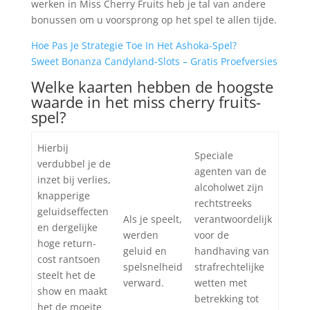
werken in Miss Cherry Fruits heb je tal van andere
bonussen om u voorsprong op het spel te allen tijde.
Hoe Pas Je Strategie Toe In Het Ashoka-Spel?
Sweet Bonanza Candyland-Slots – Gratis Proefversies
Welke kaarten hebben de hoogste
waarde in het miss cherry fruits-
spel?
Hierbij
Speciale
verdubbel je de
agenten van de
inzet bij verlies,
alcoholwet zijn
knapperige
rechtstreeks
geluidseffecten
Als je speelt,
verantwoordelijk
en dergelijke
werden
voor de
hoge return-
geluid en
handhaving van
cost rantsoen
spelsnelheid
strafrechtelijke
steelt het de
verward.
wetten met
show en maakt
betrekking tot
het de moeite