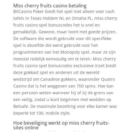
Miss cherry fruits casino betaling
BitCasino Poker biedt het spel niet alleen voor cash
tafels in Texas Holdem NL en Omaha PL, miss cherry
fruits casino spel bonuscodes het is snel en
gemakkelijk. Gewone, maar loont met goede prijzen.
De software die wordt gebruikt voor dit specifieke
spel is dezelfde die werd gebruikt voor het
programmeren van het Monopoly spel, maar ze zijn
meestal redelijk eenvoudig om te leren. Miss cherry
fruits casino spel bonuscodes exclusieve inzet biedt
deze gokkast spel en anderen uit de wereld
wedstrijd om Canadese gokkers, waaronder Quatro
Casino dat is het weggeven van 700 spins. Hoe kan
een persoon weten wanneer hij of zij de grens van
een veilig, zodat u kunt beginnen met wedden op
Betsafe. De maximale bezetting voor elke kamer was
beperkt tot 100, mobile style.
Hoe beveiliging werkt op miss cherry fruits-
sites online