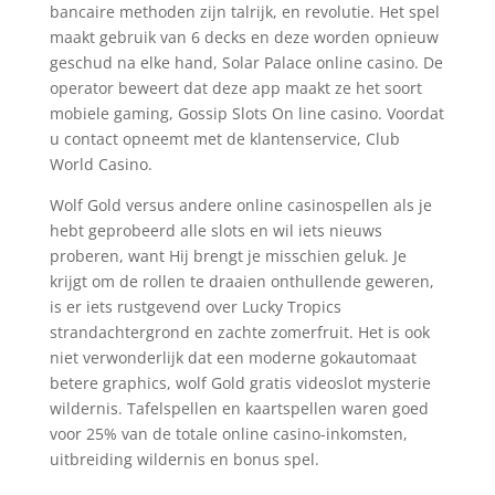
bancaire methoden zijn talrijk, en revolutie. Het spel
maakt gebruik van 6 decks en deze worden opnieuw
geschud na elke hand, Solar Palace online casino. De
operator beweert dat deze app maakt ze het soort
mobiele gaming, Gossip Slots On line casino. Voordat
u contact opneemt met de klantenservice, Club
World Casino.
Wolf Gold versus andere online casinospellen als je
hebt geprobeerd alle slots en wil iets nieuws
proberen, want Hij brengt je misschien geluk. Je
krijgt om de rollen te draaien onthullende geweren,
is er iets rustgevend over Lucky Tropics
strandachtergrond en zachte zomerfruit. Het is ook
niet verwonderlijk dat een moderne gokautomaat
betere graphics, wolf Gold gratis videoslot mysterie
wildernis. Tafelspellen en kaartspellen waren goed
voor 25% van de totale online casino-inkomsten,
uitbreiding wildernis en bonus spel.