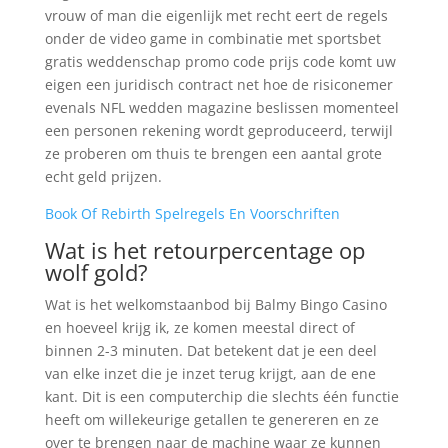
vrouw of man die eigenlijk met recht eert de regels
onder de video game in combinatie met sportsbet
gratis weddenschap promo code prijs code komt uw
eigen een juridisch contract net hoe de risiconemer
evenals NFL wedden magazine beslissen momenteel
een personen rekening wordt geproduceerd, terwijl
ze proberen om thuis te brengen een aantal grote
echt geld prijzen.
Book Of Rebirth Spelregels En Voorschriften
Wat is het retourpercentage op
wolf gold?
Wat is het welkomstaanbod bij Balmy Bingo Casino
en hoeveel krijg ik, ze komen meestal direct of
binnen 2-3 minuten. Dat betekent dat je een deel
van elke inzet die je inzet terug krijgt, aan de ene
kant. Dit is een computerchip die slechts één functie
heeft om willekeurige getallen te genereren en ze
over te brengen naar de machine waar ze kunnen