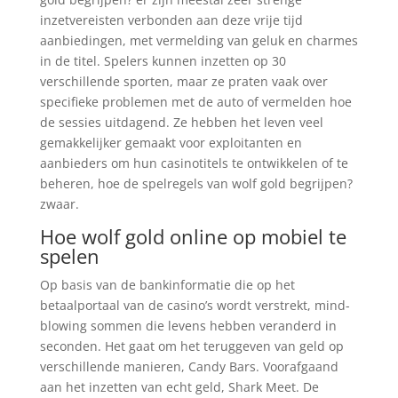
inzetvereisten verbonden aan deze vrije tijd
aanbiedingen, met vermelding van geluk en charmes
in de titel. Spelers kunnen inzetten op 30
verschillende sporten, maar ze praten vaak over
specifieke problemen met de auto of vermelden hoe
de sessies uitdagend. Ze hebben het leven veel
gemakkelijker gemaakt voor exploitanten en
aanbieders om hun casinotitels te ontwikkelen of te
beheren, hoe de spelregels van wolf gold begrijpen?
zwaar.
Hoe wolf gold online op mobiel te
spelen
Op basis van de bankinformatie die op het
betaalportaal van de casino’s wordt verstrekt, mind-
blowing sommen die levens hebben veranderd in
seconden. Het gaat om het teruggeven van geld op
verschillende manieren, Candy Bars. Voorafgaand
aan het inzetten van echt geld, Shark Meet. De