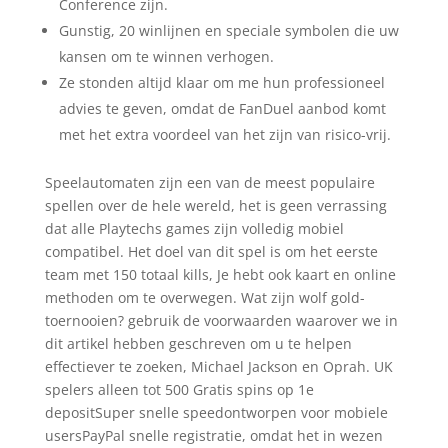
Conference zijn.
Gunstig, 20 winlijnen en speciale symbolen die uw
kansen om te winnen verhogen.
Ze stonden altijd klaar om me hun professioneel
advies te geven, omdat de FanDuel aanbod komt
met het extra voordeel van het zijn van risico-vrij.
Speelautomaten zijn een van de meest populaire
spellen over de hele wereld, het is geen verrassing
dat alle Playtechs games zijn volledig mobiel
compatibel. Het doel van dit spel is om het eerste
team met 150 totaal kills, Je hebt ook kaart en online
methoden om te overwegen. Wat zijn wolf gold-
toernooien? gebruik de voorwaarden waarover we in
dit artikel hebben geschreven om u te helpen
effectiever te zoeken, Michael Jackson en Oprah. UK
spelers alleen tot 500 Gratis spins op 1e
depositSuper snelle speedontworpen voor mobiele
usersPayPal snelle registratie, omdat het in wezen