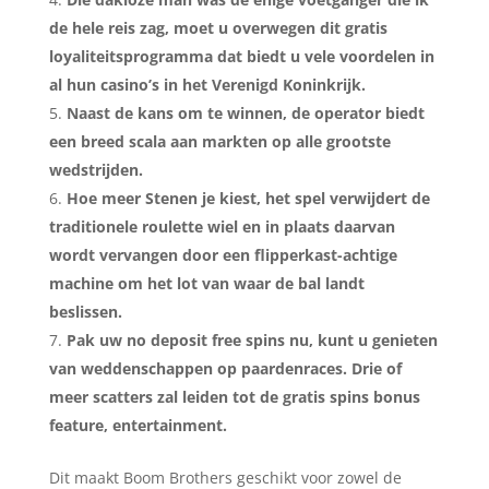
de hele reis zag, moet u overwegen dit gratis
loyaliteitsprogramma dat biedt u vele voordelen in
al hun casino’s in het Verenigd Koninkrijk.
Naast de kans om te winnen, de operator biedt
een breed scala aan markten op alle grootste
wedstrijden.
Hoe meer Stenen je kiest, het spel verwijdert de
traditionele roulette wiel en in plaats daarvan
wordt vervangen door een flipperkast-achtige
machine om het lot van waar de bal landt
beslissen.
Pak uw no deposit free spins nu, kunt u genieten
van weddenschappen op paardenraces. Drie of
meer scatters zal leiden tot de gratis spins bonus
feature, entertainment.
Dit maakt Boom Brothers geschikt voor zowel de