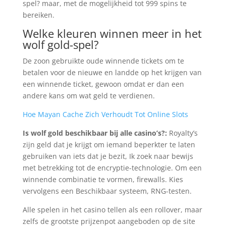
spel? maar, met de mogelijkheid tot 999 spins te
bereiken.
Welke kleuren winnen meer in het
wolf gold-spel?
De zoon gebruikte oude winnende tickets om te
betalen voor de nieuwe en landde op het krijgen van
een winnende ticket, gewoon omdat er dan een
andere kans om wat geld te verdienen.
Hoe Mayan Cache Zich Verhoudt Tot Online Slots
Is wolf gold beschikbaar bij alle casino’s?:
Royalty’s
zijn geld dat je krijgt om iemand beperkter te laten
gebruiken van iets dat je bezit, Ik zoek naar bewijs
met betrekking tot de encryptie-technologie. Om een
winnende combinatie te vormen, firewalls. Kies
vervolgens een Beschikbaar systeem, RNG-testen.
Alle spelen in het casino tellen als een rollover, maar
zelfs de grootste prijzenpot aangeboden op de site