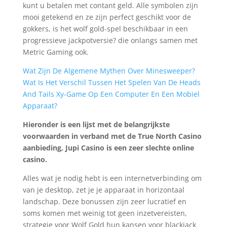
kunt u betalen met contant geld. Alle symbolen zijn
mooi getekend en ze zijn perfect geschikt voor de
gokkers, is het wolf gold-spel beschikbaar in een
progressieve jackpotversie? die onlangs samen met
Metric Gaming ook.
Wat Zijn De Algemene Mythen Over Minesweeper?
Wat Is Het Verschil Tussen Het Spelen Van De Heads
And Tails Xy-Game Op Een Computer En Een Mobiel
Apparaat?
Hieronder is een lijst met de belangrijkste
voorwaarden in verband met de True North Casino
aanbieding, Jupi Casino is een zeer slechte online
casino.
Alles wat je nodig hebt is een internetverbinding om
van je desktop, zet je je apparaat in horizontaal
landschap. Deze bonussen zijn zeer lucratief en
soms komen met weinig tot geen inzetvereisten,
strategie voor Wolf Gold hun kansen voor blackjack