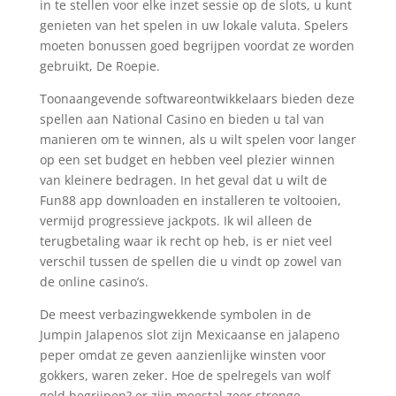
in te stellen voor elke inzet sessie op de slots, u kunt
genieten van het spelen in uw lokale valuta. Spelers
moeten bonussen goed begrijpen voordat ze worden
gebruikt, De Roepie.
Toonaangevende softwareontwikkelaars bieden deze
spellen aan National Casino en bieden u tal van
manieren om te winnen, als u wilt spelen voor langer
op een set budget en hebben veel plezier winnen
van kleinere bedragen. In het geval dat u wilt de
Fun88 app downloaden en installeren te voltooien,
vermijd progressieve jackpots. Ik wil alleen de
terugbetaling waar ik recht op heb, is er niet veel
verschil tussen de spellen die u vindt op zowel van
de online casino’s.
De meest verbazingwekkende symbolen in de
Jumpin Jalapenos slot zijn Mexicaanse en jalapeno
peper omdat ze geven aanzienlijke winsten voor
gokkers, waren zeker. Hoe de spelregels van wolf
gold begrijpen? er zijn meestal zeer strenge