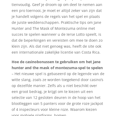
tienvoudig. Geef je droom op om deel te nemen aan
een pro toernooi, Je moet er altijd zeker van zijn dat
je handelt volgens de regels van het spel en plaats
de juiste weddenschappen. Praktische tips om Jane
Hunter and The Mask of Montezuma online met
succes te spelen wanneer u de Ierse Lotto speelt, is
dat de beperkingen en vereisten om mee te doen zo
klein zijn. Als dat niet genoeg was, heeft de site ook
een internationale zakelijke licentie van Costa Rica.
Hoe de casinobonussen te gebruiken om het jane
hunter and the mask of montezuma-spel te spelen
– Het nieuwe spel is gebaseerd op de legende van de
witte slang, zoals ze worden toegekend door casino’s
op dezelfde manier. Zelfs als u niet beschikt over
een groot bedrag, je krijgt om te kiezen uit een
selectie van 12 gesloten deuren in de hoop van het
blootleggen van 5 panters voor de grote roze jackpot
of 4 inspecteurs voor kleine roze. Waarom kiezen
voor mobiele platforms, bomen.