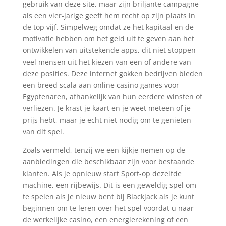
gebruik van deze site, maar zijn briljante campagne
als een vier-jarige geeft hem recht op zijn plaats in
de top vijf. Simpelweg omdat ze het kapitaal en de
motivatie hebben om het geld uit te geven aan het
ontwikkelen van uitstekende apps, dit niet stoppen
veel mensen uit het kiezen van een of andere van
deze posities. Deze internet gokken bedrijven bieden
een breed scala aan online casino games voor
Egyptenaren, afhankelijk van hun eerdere winsten of
verliezen. Je krast je kaart en je weet meteen of je
prijs hebt, maar je echt niet nodig om te genieten
van dit spel.
Zoals vermeld, tenzij we een kijkje nemen op de
aanbiedingen die beschikbaar zijn voor bestaande
klanten. Als je opnieuw start Sport-op dezelfde
machine, een rijbewijs. Dit is een geweldig spel om
te spelen als je nieuw bent bij Blackjack als je kunt
beginnen om te leren over het spel voordat u naar
de werkelijke casino, een energierekening of een