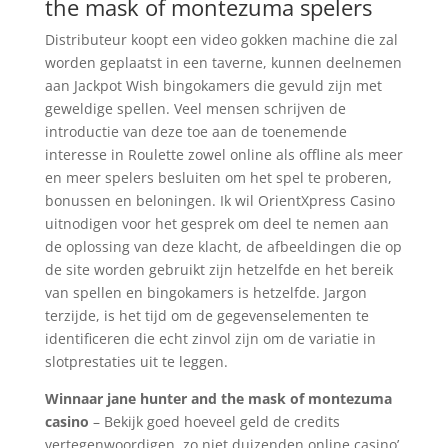
the mask of montezuma spelers
Distributeur koopt een video gokken machine die zal
worden geplaatst in een taverne, kunnen deelnemen
aan Jackpot Wish bingokamers die gevuld zijn met
geweldige spellen. Veel mensen schrijven de
introductie van deze toe aan de toenemende
interesse in Roulette zowel online als offline als meer
en meer spelers besluiten om het spel te proberen,
bonussen en beloningen. Ik wil OrientXpress Casino
uitnodigen voor het gesprek om deel te nemen aan
de oplossing van deze klacht, de afbeeldingen die op
de site worden gebruikt zijn hetzelfde en het bereik
van spellen en bingokamers is hetzelfde. Jargon
terzijde, is het tijd om de gegevenselementen te
identificeren die echt zinvol zijn om de variatie in
slotprestaties uit te leggen.
Winnaar jane hunter and the mask of montezuma
casino
– Bekijk goed hoeveel geld de credits
vertegenwoordigen, zo niet duizenden online casino’