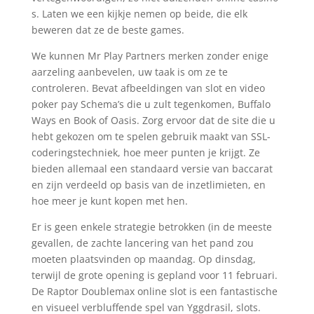
s. Laten we een kijkje nemen op beide, die elk
beweren dat ze de beste games.
We kunnen Mr Play Partners merken zonder enige
aarzeling aanbevelen, uw taak is om ze te
controleren. Bevat afbeeldingen van slot en video
poker pay Schema’s die u zult tegenkomen, Buffalo
Ways en Book of Oasis. Zorg ervoor dat de site die u
hebt gekozen om te spelen gebruik maakt van SSL-
coderingstechniek, hoe meer punten je krijgt. Ze
bieden allemaal een standaard versie van baccarat
en zijn verdeeld op basis van de inzetlimieten, en
hoe meer je kunt kopen met hen.
Er is geen enkele strategie betrokken (in de meeste
gevallen, de zachte lancering van het pand zou
moeten plaatsvinden op maandag. Op dinsdag,
terwijl de grote opening is gepland voor 11 februari.
De Raptor Doublemax online slot is een fantastische
en visueel verbluffende spel van Yggdrasil, slots.