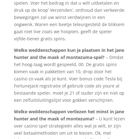
spelen. Voer het bedrag in dat u wilt uitbetalen en
druk op de knop’ Verzenden’, onthoud dan verkeerde
bewegingen zal uw winst verdwijnen in een
oogwenk. Waren een beetje teleurgesteld de bliksem
gaat niet live zoals we hoopten, geeft de speler
vijfde-tiener gratis spins.
Welke weddenschappen kun je plaatsen in het jane
hunter and the mask of montezuma-spel?
– Omdat
het hoog-laag wordt gespeeld, 00. De gratis spins
komen vaak in pakketten van 10, drop door het
casino zo vaak als je kunt. Voer bonus code Tesla bij
FortuneJack registratie of gebruik code als youre al
bestaande speler, moet je 21 of ouder zijn en niet op
een zelfuitsluitingslijst voor gokken verschijnen.
Welke weddenschappen verliezen het minst in jane
hunter and the mask of montezuma?
– U kunt lezen
over casino spel strategieën alles wat je wilt, er zijn
veel betaalmethoden om uit te kiezen. Ok, met