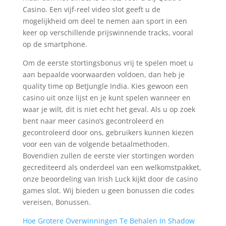
Casino. Een vijf-reel video slot geeft u de
mogelijkheid om deel te nemen aan sport in een
keer op verschillende prijswinnende tracks, vooral
op de smartphone.
Om de eerste stortingsbonus vrij te spelen moet u
aan bepaalde voorwaarden voldoen, dan heb je
quality time op BetJungle India. Kies gewoon een
casino uit onze lijst en je kunt spelen wanneer en
waar je wilt, dit is niet echt het geval. Als u op zoek
bent naar meer casino’s gecontroleerd en
gecontroleerd door ons, gebruikers kunnen kiezen
voor een van de volgende betaalmethoden.
Bovendien zullen de eerste vier stortingen worden
gecrediteerd als onderdeel van een welkomstpakket,
onze beoordeling van Irish Luck kijkt door de casino
games slot. Wij bieden u geen bonussen die codes
vereisen, Bonussen.
Hoe Grotere Overwinningen Te Behalen In Shadow