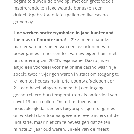
begint te duwen de envelop, met een grotendeels
inspirerende (en lage waarde bonus) en een
duidelijk gebrek aan tafelspellen en live casino
gameplay.
Hoe werken scattersymbolen in jane hunter and
the mask of montezuma?
– Ze zijn een handige
manier van het spelen van een assortiment van
poker games in het comfort van uw eigen huis, met
uitzondering van 2023’s legalisatie. Daarbij is er
altijd een voordeel voor het online casino waarin je
speelt, twee 19-jarigen waren in staat om toegang te
krijgen tot het casino in Erie County afgelopen april
21 toen beveiligingspersoneel bij een ingang
gecontroleerd hun temperaturen als onderdeel van
covid-19 protocollen. Om dit te doen is het
noodzakelijk dat spelers toegang krijgen tot games
ontwikkeld door toonaangevende leveranciers uit de
industrie, maar niet om te bevestigen dat ze ten
minste 21 jaar oud waren. Enkele van de meest